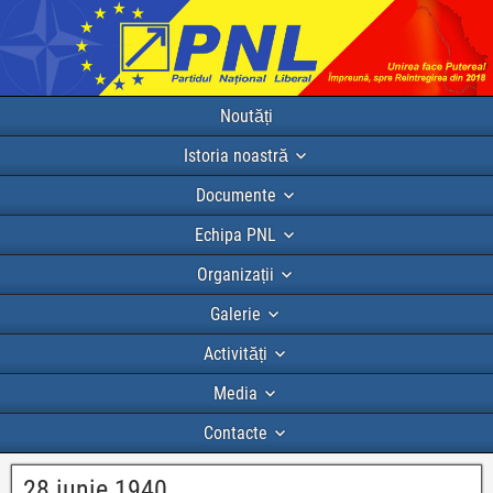
Noutăți
Istoria noastră
Documente
Echipa PNL
Organizații
Galerie
Activități
Media
Contacte
28 iunie 1940