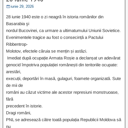
iunie 29, 2026
28 iunie 1940 este o zi neagră în istoria românilor din
Basarabia şi
nordul Bucovinei, ca urmare a ultimatumului Uniunii Sovietice.
Evenimentele tragice au fost o consecință a Pactului
Ribbentrop-
Molotov, efectele căruia se mențin și astăzi.
Imediat după ocupație Armata Roșie a declanșat un adevărat
genocid împotriva populației românești din teritoriile ocupate:
arestări,
execuții, deportări în masă, gulaguri, foamete organizată. Sute
de mii de
români au căzut victime ale acestor represiuni monstruoase,
fără
precedent în istorie.
Dragi români,
PNL se adresează către toată populația Republicii Moldova să
nu