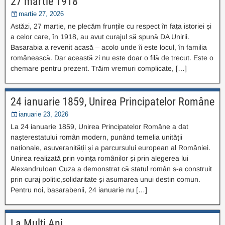
27 martie 1918
martie 27, 2026
Astăzi, 27 martie, ne plecăm frunțile cu respect în fața istoriei și
a celor care, în 1918, au avut curajul să spună DA Unirii.
Basarabia a revenit acasă – acolo unde îi este locul, în familia
românească. Dar această zi nu este doar o filă de trecut. Este o
chemare pentru prezent. Trăim vremuri complicate, […]
24 ianuarie 1859, Unirea Principatelor Române
ianuarie 23, 2026
La 24 ianuarie 1859, Unirea Principatelor Române a dat
nașterestatului român modern, punând temelia unității
naționale, asuveranității și a parcursului european al României.
Unirea realizată prin voința românilor și prin alegerea lui
AlexandruIoan Cuza a demonstrat că statul român s-a construit
prin curaj politic,solidaritate și asumarea unui destin comun.
Pentru noi, basarabenii, 24 ianuarie nu […]
La Mulți Ani