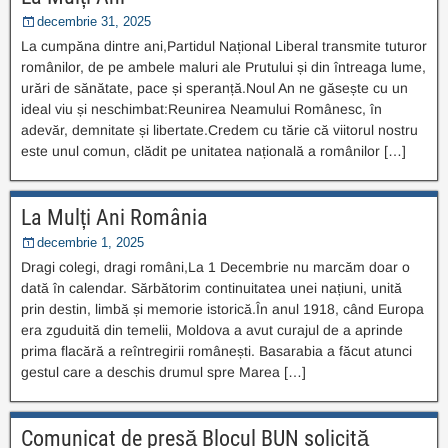
decembrie 31, 2025
La cumpăna dintre ani,Partidul Național Liberal transmite tuturor
românilor, de pe ambele maluri ale Prutului și din întreaga lume,
urări de sănătate, pace și speranță.Noul An ne găsește cu un
ideal viu și neschimbat:Reunirea Neamului Românesc, în
adevăr, demnitate și libertate.Credem cu tărie că viitorul nostru
este unul comun, clădit pe unitatea națională a românilor […]
La Mulți Ani România
decembrie 1, 2025
Dragi colegi, dragi români,La 1 Decembrie nu marcăm doar o
dată în calendar. Sărbătorim continuitatea unei națiuni, unită
prin destin, limbă și memorie istorică.În anul 1918, când Europa
era zguduită din temelii, Moldova a avut curajul de a aprinde
prima flacără a reîntregirii românești. Basarabia a făcut atunci
gestul care a deschis drumul spre Marea […]
Comunicat de presă Blocul BUN solicită