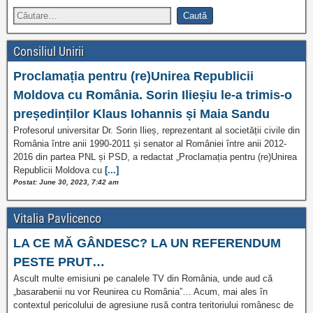
Consiliul Unirii
Proclamația pentru (re)Unirea Republicii
Moldova cu România. Sorin Ilieșiu le-a trimis-o
președinților Klaus Iohannis și Maia Sandu
Profesorul universitar Dr. Sorin Ilieș, reprezentant al societății civile din
România între anii 1990-2011 și senator al României între anii 2012-
2016 din partea PNL și PSD, a redactat „Proclamația pentru (re)Unirea
Republicii Moldova cu
[...]
Postat: June 30, 2023, 7:42 am
Vitalia Pavlicenco
LA CE MĂ GÂNDESC? LA UN REFERENDUM
PESTE PRUT…
Ascult multe emisiuni pe canalele TV din România, unde aud că
„basarabenii nu vor Reunirea cu România”… Acum, mai ales în
contextul pericolului de agresiune rusă contra teritoriului românesc de