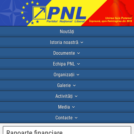
Noutăți
Istoria noastră
Documente
Echipa PNL
Organizații
Galerie
Activități
Media
Contacte
Rapoarte financiare