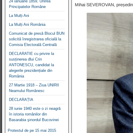
24 ianuarie 1859, Unirea
Mihai SEVEROVAN, președinte i
Principatelor Române
La Mulți Ani
La Mulți Ani România
Comunicat de presă Blocul BUN
solicită înregistrarea oficială la
Comisia Electorală Centrală
DECLARATIE cu privire la
susținerea dlui Crin
ANTONESCU, candidat la
alegerile prezidențiale din
România
27 Martie 1918 – Ziua UNIRII
Neamului Românesc
DECLARAȚIA
28 iunie 1940 este o zi neagră
în istoria românilor din
Basarabia şinordul Bucovinei
Protestul de pe 15 mai 2015