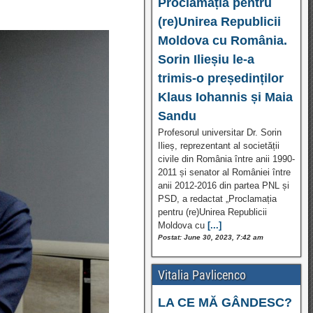
Proclamația pentru
(re)Unirea Republicii
Moldova cu România.
Sorin Ilieșiu le-a
trimis-o președinților
Klaus Iohannis și Maia
Sandu
Profesorul universitar Dr. Sorin
Ilieș, reprezentant al societății
civile din România între anii 1990-
2011 și senator al României între
anii 2012-2016 din partea PNL și
PSD, a redactat „Proclamația
pentru (re)Unirea Republicii
Moldova cu
[...]
Postat: June 30, 2023, 7:42 am
Vitalia Pavlicenco
LA CE MĂ GÂNDESC?