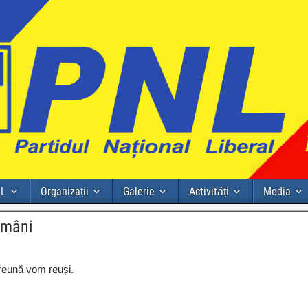
NL
Organizații
Galerie
Activități
Media
omâni
preună vom reuși.