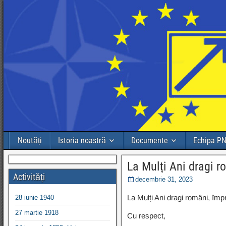
Noutăți
Istoria noastră
Documente
Echipa P
La Mulți Ani dragi r
Activități
decembrie 31, 2023
La Mulți Ani dragi români, îm
28 iunie 1940
27 martie 1918
Cu respect,