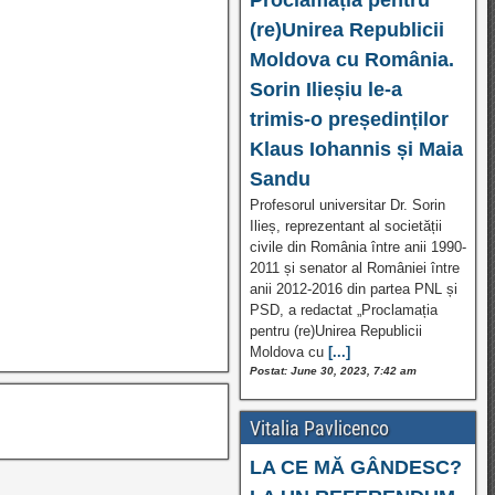
(re)Unirea Republicii
Moldova cu România.
Sorin Ilieșiu le-a
trimis-o președinților
Klaus Iohannis și Maia
Sandu
Profesorul universitar Dr. Sorin
Ilieș, reprezentant al societății
civile din România între anii 1990-
2011 și senator al României între
anii 2012-2016 din partea PNL și
PSD, a redactat „Proclamația
pentru (re)Unirea Republicii
Moldova cu
[...]
Postat: June 30, 2023, 7:42 am
Vitalia Pavlicenco
LA CE MĂ GÂNDESC?