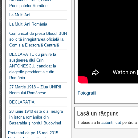
Principatelor Române
La Mulți Ani
La Mulți Ani România
Comunicat de presă Blocul BUN
solicită înregistrarea oficială la
Comisia Electorală Centrală
DECLARATIE cu privire la
susținerea dlui Crin
ANTONESCU, candidat la
alegerile prezidențiale din
România
27 Martie 1918 – Ziua UNIRII
Fotografii
Neamului Românesc
DECLARAȚIA
28 iunie 1940 este o zi neagră
Lasă un răspuns
în istoria românilor din
Trebuie să fii
autentificat
pentru a 
Basarabia şinordul Bucovinei
Protestul de pe 15 mai 2015