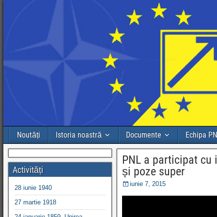
Noutăți
Istoria noastră
Documente
Echipa P
PNL a participat cu 
Activități
și poze super
iunie 7, 2015
28 iunie 1940
27 martie 1918
24 ianuarie 1859, Unirea