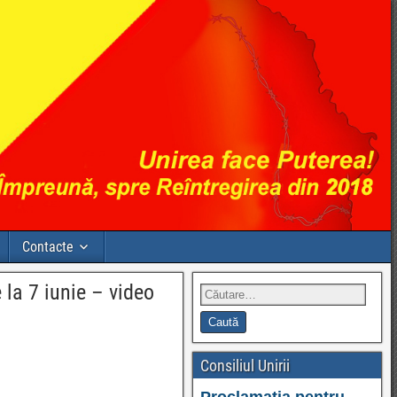
Contacte
 la 7 iunie – video
Consiliul Unirii
Proclamația pentru