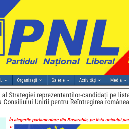
NL
Organizații
Galerie
Activități
Media
Strategiei reprezentanților-candidați pe list
a Consiliului Unirii pentru Reîntregirea român
În alegerile parlamentare din Basarabia, pe lista unicului pa
c