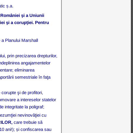
tic ș.a.
a României şi a Uniunii
ei şi a corupţiei.
Pentru
 a Planului Marshall
ului, prin precizarea drepturilor,
eîndeplinirea angajamentelor
mentare; eliminarea
portării semestriale în faţa
 corupte şi de profitori,
romovare a intereselor statelor
 integritate la poligraf;
prezumţiei nevinovăţiei cu
RILOR,
care trebuie să
10 ani!); și confiscarea sau