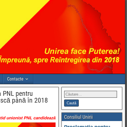
Contacte
a PNL pentru
ească până în 2018
Consiliul Unirii
rtid
unionist PNL candidează
Proclamația pentru