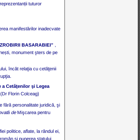
reprezentanții tuturor
cerea manifestărilor inadecvate
ZROBIRII BASARABIEI”
,
mânești, monument şters de pe
ului, încât relaţia cu cetăţenii
upţia.
 a Cetăţenilor şi Legea
(Dr Florin Colceag)
 fără personalitate juridică, şi
ovată de
Mişcarea pentru
 politice, aflate, la rândul ei,
l român şi punerea statului