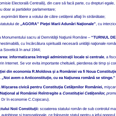
omisie Electorală Centrală), din care să facă parte, cu drepturi egale, 
nu doar ai partidelor parlamentare;
exprimării libere a votului de către cetățenii aflaţi în străinătate;
statutului de
„AGORA” Pieţei Marii Adunări Naţionale”
, cu interzi
rea Monumentului sacru al Demnităţii Naţiunii Române –
“TURNUL DE
inestimabilă, cu încărcătura spirituală necesară unităţii naţionale ro
a Sovetică în anul 1944;
ea: informatizarea întregii administraţii locale si centrale
, a fisc
in Internet. Se vor evita importante cheltuieli, pierderea de timp și cor
ţiei din economia R.Moldova şi a României va fi Noua Constituţie
r. „Noi avem o Anticonstituţie, cu ea Naţiunea română se stinge.
”
a
Mişcarea civică
pentru Constituţia Cetăţenilor României,
mişcare
Naţional al României Reîntregite a
Constitu
ţiei Cetăţenilor,
prom
 – Dr în economie C.Cojocaru).
ctului Noii Constituţii
:
scoaterea statului român de sub controlul mafiei
, autohtone şi transnaţionale, ce foloseşte statul pentru a jefui poporu