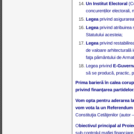
Un Institut Electoral
(C
concurenților electorali, 
Legea
privind asigurarea 
Legea
privind atribuirea 
Statutului acesteia;
Legea
privind restabili
de valoare arhitecturală 
faţa pământului de Armat
Legea privind
E-Guvernar
să se producă, practic, pr
Prima barieră în calea corup
privind finanţarea partidelo
Vom opta pentru aderarea l
vom vota la un Referendum 
Constituţia Cetăţenilor (autor
O
biectivul principal al Proie
sub controlul mafiei financiare