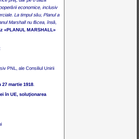
cooperării economice, inclusiv
rciale.
La timpul său,
Planul a
nul Marshall nu făcea, însă,
e caz «PLANUL MARSHALL»
:
iv PNL, ale Consiliul Unirii
n 27 martie 1918
.
ei în UE, soluţionarea
ui