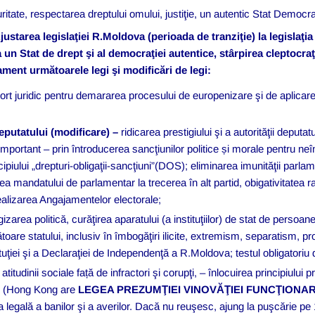
uritate, respectarea dreptului omului, justiţie, un autentic Stat Democra
justarea legislaţiei R.Moldova (perioada de tranziţie) la legislaţi
un Stat de drept şi al democraţiei autentice, stârpirea cleptocraţi
lament următoarele legi şi modificări de legi:
ort juridic pentru demararea procesului de europenizare şi de aplicare
Deputatului (modificare) –
ridicarea prestigiului şi a autorităţii deputat
ai important – prin întroducerea sancţiunilor politice și morale pentru n
cipiului „drepturi-obligaţii-sancţiuni”(DOS); eliminarea imunităţii parla
ea mandatului de parlamentar la trecerea în alt partid, obigativitatea ra
 realizarea Angajamentelor electorale;
izarea politică, curăţirea aparatului (a instituţiilor) de stat de persoane
ătoare statului, inclusiv în îmbogăţiri ilicite, extremism, separatism, p
uţiei şi a Declaraţiei de Independenţă a R.Moldova; testul obligatoriu de
itudinii sociale față de infractori şi corupţi, – înlocuirea principiului 
. (Hong Kong are
LEGEA PREZUMŢIEI VINOVĂŢIEI FUNCŢIONA
egală a banilor şi a averilor. Dacă nu reuşesc, ajung la puşcărie pe 