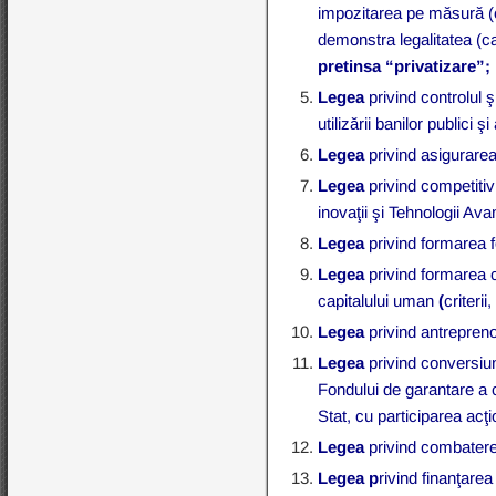
impozitarea pe măsură (e
demonstra legalitatea (ca
pretinsa “privatizare”;
Legea
privind controlul ş
utilizării banilor publici ş
Legea
privind asigurarea
Legea
privind competitivi
inovaţii şi Tehnologii Ava
Legea
privind formarea fo
Legea
privind formarea cl
capitalului uman
(
criteri
Legea
privind antrepreno
Legea
privind conversiun
Fondului de garantare a c
Stat, cu participarea acţ
Legea
privind combatere
Legea p
rivind finanţarea