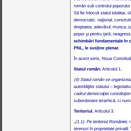
român sub controlul poporului ş
Să fie înlocuit statul totalitar
democratic, naţional, construi
dreptatea; adevărul; munca; spi
popor şi pentru ţară; neagresi
schimbări fundamentale în c
PNL, le susţine plenar.
În acest sens, Noua Constitu
Statul român.
Articolul 1.
(4) Statul român se organizeaz
autorităţilor statului – legislat
cadrul democraţiei constituţio
subordonare ierarhică, ci numai
Teritoriul.
Articolul 3.
„(1.1). Pe teritoriul României,
terenuri în proprietate privată.”