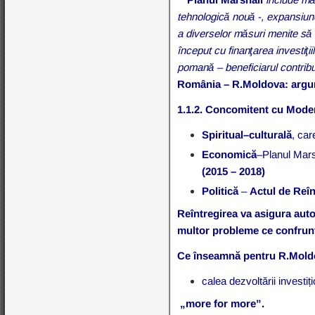
tehnologică nouă -, expansiune
a diverselor măsuri menite să s
început cu finanţarea investiţiil
pomană – beneficiarul contribu
România – R.Moldova: argumen
1.1.2.
Concomitent cu Moder
Spiritual–culturală
, ca
Economică
–Planul Mar
(2015 – 2018)
Politică
–
Actul de
Reîn
Reîntregirea va asigura aut
multor probleme ce co
Ce înseamnă pentru R.Mol
calea dezvoltării investiț
„more for more
”.