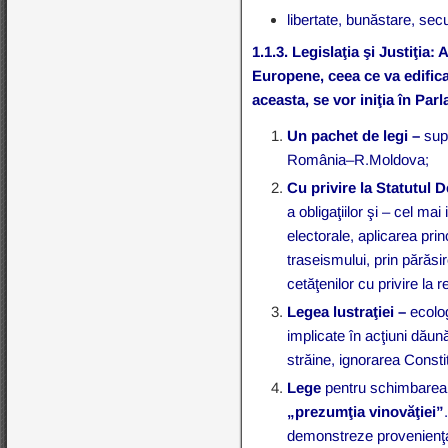
libertate, bunăstare, sec
1.1.3.
Legislaţia şi Justiţia:
A
Europene, ceea ce va edifica 
aceasta, se vor
iniţia în Par
Un pachet de legi –
sup
România–R.Moldova;
Cu privire la Statutul 
a obligaţiilor şi – cel m
electorale, aplicarea prin
traseismului, prin părăsir
cetăţenilor cu privire la
Legea lustraţiei –
ecolog
implicate în acţiuni dăun
străine, ignorarea Constit
Lege
pentru schimbarea at
„prezumţia vinovăţiei”
demonstreze provenienţa l