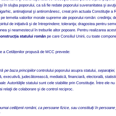
i în slujba poporului, ca să fie redate poporului suveranitatea şi avuţ
, oligarhic, antinaţional şi antiromânesc, creat prin actuala Constituţie 
t pe temelia valorilor morale supreme ale poporului român: credinţa; de
ritul de iniţiativă şi de întreprindere; toleranţa; dragostea pentru seme
unea şi neamestecul în treburile altor popoare. Pentru realizarea acest
onstrucţia statului român
pe care Consiliul Unirii, cu toate componen
ție a Cetățenilor propusă de MCC prevede:
ă pe baza principiilor
controlului poporului asupra statului,
separaţiei
ivă, executivă, judecătorească, mediatică, financiară, electorală, statisti
nale.
Autorităţile statului sunt cele stabilite prin Constituţie. Între ele nu
 relaţii de colaborare şi de control reciproc.
 numai cetăţenii români, ca persoane fizice, sau constituiţi în persoane