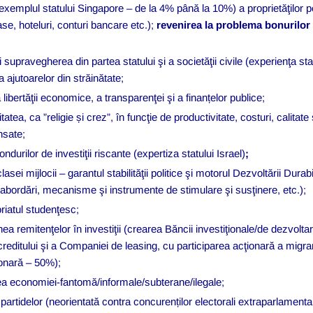
xemplul statului Singapore – de la 4% până la 10%) a proprietăţilor 
se, hoteluri, conturi bancare etc.);
revenirea la problema bonurilor 
i supravegherea din partea statului şi a societăţii civile (experienţa s
i a ajutoarelor din străinătate;
 libertăţii economice, a transparenţei şi a finanțelor publice;
tatea, ca ”religie și crez”, în funcţie de productivitate, costuri, calitate
nsate;
ndurilor de investiţii riscante (expertiza statului Israel)
;
asei mijlocii – garantul stabilităţii politice şi motorul Dezvoltării Durabi
i, abordări, mecanisme şi instrumente de stimulare şi susţinere, etc.);
riatul studenţesc;
ea remitenţelor în investiţii (crearea Băncii investiţionale/de dezvoltare
reditului şi a Companiei de leasing, cu participarea acţionară a migra
ionară – 50%);
a economiei-fantomă/informale/subterane/ilegale;
 partidelor (neorientată contra concurenților electorali extraparlamentar