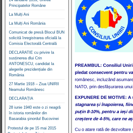
Principatelor Române
La Mulți Ani
La Mulți Ani România
Comunicat de presă Blocul BUN
solicită înregistrarea oficială la
Comisia Electorală Centrală
DECLARATIE cu privire la
susținerea dlui Crin
ANTONESCU, candidat la
PREAMBUL:
Consiliul Unirii
alegerile prezidențiale din
pledat consecvent pentru valo
România
românesc, incluzând asumarea 
27 Martie 1918 – Ziua UNIRII
NATO, prin desfășurarea unui 
Neamului Românesc
EXPUNERE DE MOTIVE
:
A
DECLARAȚIA
stagnarea și înapoierea, fii
28 iunie 1940 este o zi neagră
puțin 8-10%, pentru a ieși di
în istoria românilor din
creștere de 4-5%, care ne a
Basarabia şinordul Bucovinei
Protestul de pe 15 mai 2015
Cu o atare rată de dezvoltare