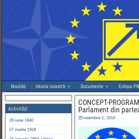
Noutăți
Istoria noastră
Documente
Echipa P
CONCEPT-PROGRAM al 
Activități
Parlament din parte
noiembrie 1, 2014
28 iunie 1940
27 martie 1918
24 ianuarie 1859, Unirea