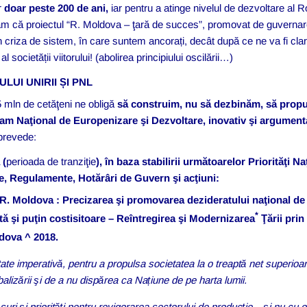
r
doar peste 200 de ani,
iar pentru a atinge nivelul de dezvoltare al
m că proiectul “R. Moldova – ţară de succes”, promovat de guverna
n criza de sistem, în care suntem ancorați, decât după ce ne va fi cl
al societății viitorului! (abolirea principiului oscilării…)
LUI UNIRII ȘI PNL
5 mln de cetăţeni ne obligă
să construim, nu să dezbinăm, să propu
ram Naţional de Europenizare şi Dezvoltare, inovativ şi argument
prevede:
 (
perioada de tranziţie
), în baza stabilirii următoarelor Priorităţi N
ie, Regulamente, Hotărâri de Guvern şi acţiuni:
u R. Moldova : Precizarea şi promovarea dezideratului naţional de 
*
ntă şi puţin costisitoare – Reîntregirea şi Modernizarea
Ţării pri
ldova
^
2018.
ate imperativă, pentru a propulsa societatea la o treaptă net superioară
balizării şi de a nu dispărea ca Națiune de pe harta lumii.
uri şi priorităţi pentru revigorarea sectorului de producție – şi nu cu 