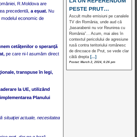
LA UN REFERENDUM
 României, R.Moldova are
PESTE PRUT…
rea precedentă,
a eşuat.
Nu
Ascult multe emisiuni pe canalele
ar modelul economic de
TV din România, unde aud că
„basarabenii nu vor Reunirea cu
România”… Acum, mai ales în
contextul pericolului de agresiune
rusă contra teritoriului românesc
nem cetăţenilor o speranţă
de dincoace de Prut, se vede clar
at,
pe care ni-l asumăm direct
câtă drepta
[...]
Postat: March 2, 2024, 6:26 pm
aţionale, transpuse în legi,
aderare la UE, utilizând
n implementarea
Planului
 situaţiei actuale, necesitatea
orice preţ, dar pe o bază