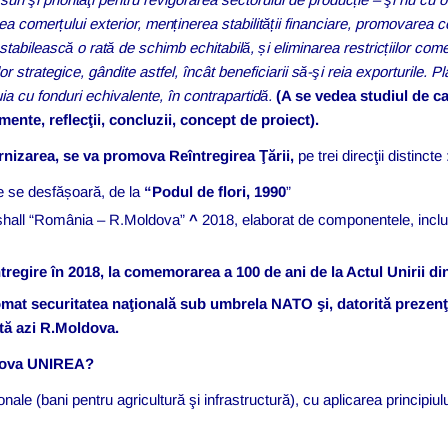
a comerțului exterior, menținerea stabilității financiare, promovarea 
tabilească o rată de schimb echitabilă, și eliminarea restricțiilor come
or strategice, gândite astfel, încât beneficiarii să-şi reia exporturile.
Pla
ia cu fonduri echivalente, în contrapartidă.
(A se vedea studiul d
te, reflecţii, concluzii, concept de proiect).
nizarea, se va promova
Reîntregirea Ţării,
pe trei direcţii distincte 
re se desfășoară, de la
“Podul de flori, 1990
”
shall “România – R.Moldova”
^
2018, elaborat de componentele, inclus
tregire în 2018, la comemorarea a 100 de ani de la Actul Unirii di
omat securitatea naţională sub umbrela NATO şi, datorită prezenţ
nfruntă azi R.Moldova.
dova UNIREA?
ionale (bani pentru agricultură şi infrastructură), cu aplicarea principiul