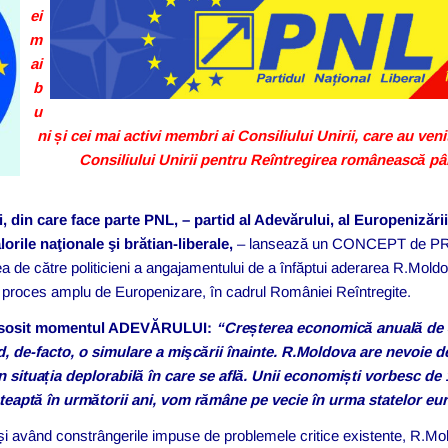
ei
m
ai
b
u
ni și cei mai activi membri ai Consiliului Unirii, care au ven
Consiliului Unirii pentru Reîntregirea românească pân
, din care face parte PNL, – partid al Adevărului, al Europenizării 
rile naţionale şi brătian-liberale,
– lansează un CONCEPT de PROI
de către politicieni a angajamentului de a înfăptui aderarea R.Mold
proces amplu de Europenizare, în cadrul României Reîntregite.
 sosit momentul ADEVĂRULUI:
“Creșterea economică anuală de
nd, de-facto, o simulare a mişcării înainte. R.Moldova are nevoie d
n situația deplorabilă în care se află. Unii economiști vorbesc de 
șteaptă în următorii ani, vom rămâne pe vecie în urma statelor e
 și având constrângerile impuse de problemele critice existente, R.Mo