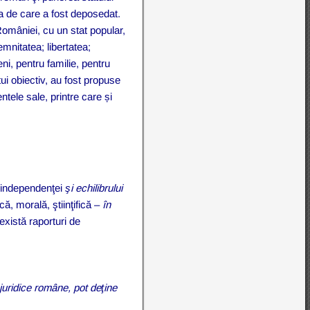
ia de care a fost deposedat.
a României, cu un stat popular,
mnitatea; libertatea;
ni, pentru familie, pentru
ui obiectiv, au fost propuse
tele sale, printre care și
,
independenţei
şi echilibrului
că, morală, ştiinţifică –
în
 există raporturi de
 juridice române, pot deţine