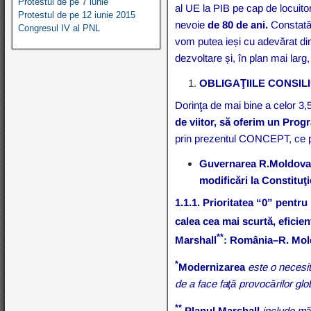
Protestul de pe 7 iunie
al UE la PIB pe cap de locuito
Protestul de pe 12 iunie 2015
nevoie
de 80 de ani.
Constată
Congresul IV al PNL
vom putea ieși cu adevărat di
dezvoltare și, în plan mai larg, 
OBLIGAŢIILE CONSILIU
Dorinţa de mai bine a celor 3,
de viitor, să oferim un Prog
prin prezentul CONCEPT, ce 
Guvernarea R.Moldova
modificări la Constituţ
1.1.1. Prioritatea “0” pentr
calea cea mai scurtă, eficie
**
Marshall
: România–R. Mo
*
Modernizarea
este o necesit
de a face faţă provocărilor glo
**
Planul Marshall
include măs