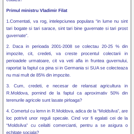
Primul ministru Vladimir Filat
1.Comentati, va rog, intelepciunea populara “in lume nu sint
tari bogate si tari sarace, sint tari bine guvernate si tari prost
guvernate”.
2. Daca in perioada 2001-2008 se colectau 20-25 % din
impozite, cit, credeti, va creste procentul colectarii in
perioadele urmatoare, cit va veti afla in fruntea guvernului,
raportat la faptul ca pina si in Germania si SUA se colecteaza
nu mai mult de 85% din impozite.
3. Cum, credeti, e necesar de relansat agricultura in
R.Moldova, pornind de la faptul ca aproximativ 50% din
terenurile agricole sunt lasate pirloaga?
4. Comertul cu lemn in R.Moldova, adica de la “Moldsilva”, are
loc potrivit unor reguli specale. Cind vor fi egalati cei de la
“Moldsilva” cu ceilalti comercianti, pentru a se asigura o
echitate sociala?