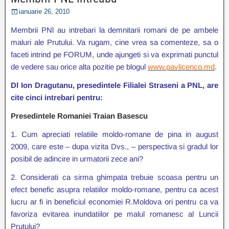
ianuarie 26, 2010
Membrii PNl au intrebari la demnitarii romani de pe ambele
maluri ale Prutului. Va rugam, cine vrea sa comenteze, sa o
faceti intrind pe FORUM, unde ajungeti si va exprimati punctul
de vedere sau orice alta pozitie pe blogul
www.pavlicenco.md
.
Dl Ion Dragutanu, presedintele Filialei Straseni a PNL, are
cite cinci intrebari pentru:
Presedintele Romaniei Traian Basescu
1. Cum apreciati relatiile moldo-romane de pina in august
2009, care este – dupa vizita Dvs., – perspectiva si gradul lor
posibil de adincire in urmatorii zece ani?
2. Considerati ca sirma ghimpata trebuie scoasa pentru un
efect benefic asupra relatiilor moldo-romane, pentru ca acest
lucru ar fi in beneficiul economiei R.Moldova ori pentru ca va
favoriza evitarea inundatiilor pe malul romanesc al Luncii
Prutului?