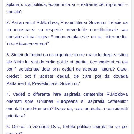
aplana criza politica, economica si – extreme de important –
sociala?
2. Parlamentul R.Moldova, Presedintia si Guvernul trebuie sa
recunoasca si sa respecte prevederile constitutionale sau
considerati ca Legea Fundamentala este un act intermediar
intre citeva guvernari?
3. Sinteti de acord ca divergentele dintre malurile drept si sting
ale Nistrului sint de ordin politic si, partial, economic si ca ele
pot fi solutionate doar prin cedari de aceeasi natura? Care,
credeti, pot fi aceste cedari, de care pot da dovada
Parlamentul, Presedintia si Guvernul?
4. Vedeti o diferenta intre aspiratia cetatenilor R.Moldova
orientati spre Uniunea Europeana si aspiratia cetatenilor
orientati spre Romania? Daca da, care aspiratie o considerati
prioritara?
5. De ce, in viziunea Dvs., fortele politice liberale nu se pot
coaliza?