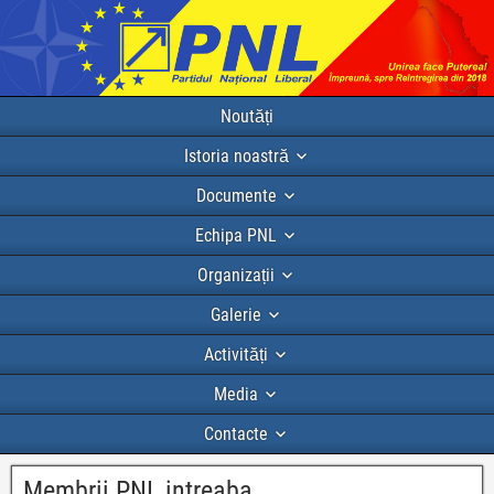
Noutăți
Istoria noastră
Documente
Echipa PNL
Organizații
Galerie
Activități
Media
Contacte
Membrii PNL intreaba