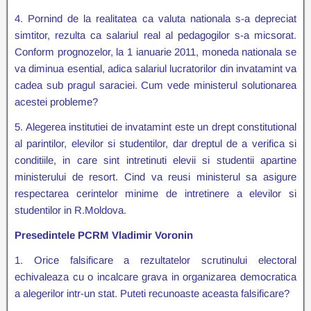
4. Pornind de la realitatea ca valuta nationala s-a depreciat
simtitor, rezulta ca salariul real al pedagogilor s-a micsorat.
Conform prognozelor, la 1 ianuarie 2011, moneda nationala se
va diminua esential, adica salariul lucratorilor din invatamint va
cadea sub pragul saraciei. Cum vede ministerul solutionarea
acestei probleme?
5. Alegerea institutiei de invatamint este un drept constitutional
al parintilor, elevilor si studentilor, dar dreptul de a verifica si
conditiile, in care sint intretinuti elevii si studentii apartine
ministerului de resort. Cind va reusi ministerul sa asigure
respectarea cerintelor minime de intretinere a elevilor si
studentilor in R.Moldova.
Presedintele PCRM Vladimir Voronin
1. Orice falsificare a rezultatelor scrutinului electoral
echivaleaza cu o incalcare grava in organizarea democratica
a alegerilor intr-un stat. Puteti recunoaste aceasta falsificare?