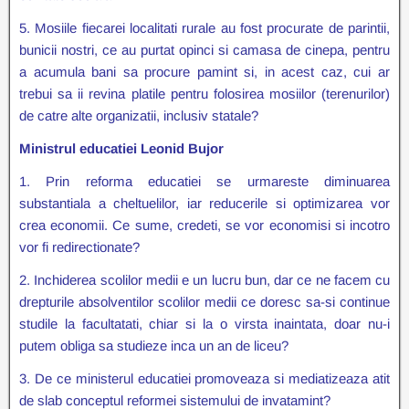
5. Mosiile fiecarei localitati rurale au fost procurate de parintii,
bunicii nostri, ce au purtat opinci si camasa de cinepa, pentru
a acumula bani sa procure pamint si, in acest caz, cui ar
trebui sa ii revina platile pentru folosirea mosiilor (terenurilor)
de catre alte organizatii, inclusiv statale?
Ministrul educatiei Leonid Bujor
1. Prin reforma educatiei se urmareste diminuarea
substantiala a cheltuelilor, iar reducerile si optimizarea vor
crea economii. Ce sume, credeti, se vor economisi si incotro
vor fi redirectionate?
2. Inchiderea scolilor medii e un lucru bun, dar ce ne facem cu
drepturile absolventilor scolilor medii ce doresc sa-si continue
studile la facultatati, chiar si la o virsta inaintata, doar nu-i
putem obliga sa studieze inca un an de liceu?
3. De ce ministerul educatiei promoveaza si mediatizeaza atit
de slab conceptul reformei sistemului de invatamint?