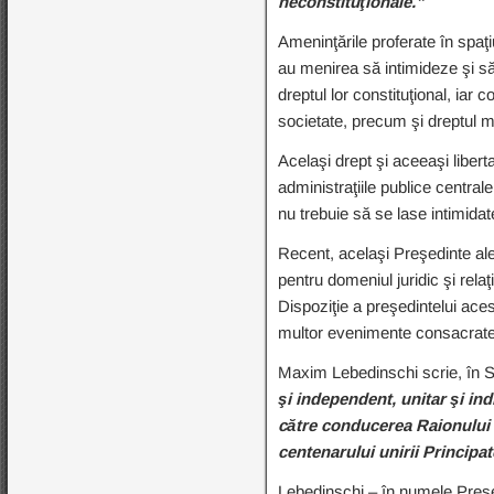
neconstituţionale.”
Ameninţările proferate în spaţ
au menirea să intimideze şi să 
dreptul lor constituţional, iar 
societate, precum şi dreptul m
Acelaşi drept şi aceeaşi liberta
administraţiile publice centrale
nu trebuie să se lase intimidat
Recent, acelaşi Preşedinte al
pentru domeniul juridic şi relaţ
Dispoziţie a preşedintelui aces
multor evenimente consacrate 
Maxim Lebedinschi scrie, în S
şi independent, unitar şi in
către conducerea Raionului I
centenarului unirii Princip
Lebedinschi – în numele Preşed