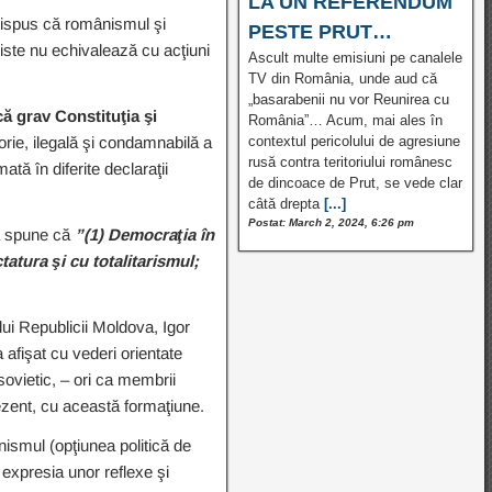
LA UN REFERENDUM
a dispus că românismul şi
PESTE PRUT…
iste nu echivalează cu acţiuni
Ascult multe emisiuni pe canalele
TV din România, unde aud că
„basarabenii nu vor Reunirea cu
ă grav Constituţia şi
România”… Acum, mai ales în
torie, ilegală şi condamnabilă a
contextul pericolului de agresiune
rusă contra teritoriului românesc
ată în diferite declaraţii
de dincoace de Prut, se vede clar
câtă drepta
[...]
Postat: March 2, 2024, 6:26 pm
va spune că
”(1) Democraţia în
tatura şi cu totalitarismul;
lui Republicii Moldova, Igor
afişat cu vederi orientate
sovietic, – ori ca membrii
prezent, cu această formaţiune.
nismul (opţiunea politică de
 expresia unor reflexe şi