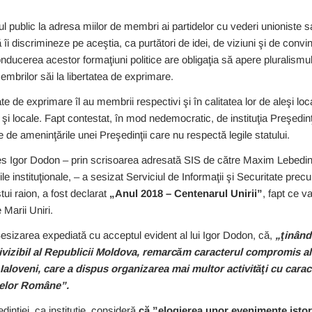
iul public la adresa miilor de membri ai partidelor cu vederi unioniste
îi discrimineze pe aceştia, ca purtători de idei, de viziuni şi de convin
conducerea acestor formaţiuni politice are obligaţia să apere pluralismul 
embrilor săi la libertatea de exprimare.
te de exprimare îl au membrii respectivi şi în calitatea lor de aleşi loca
 şi locale. Fapt contestat, în mod nedemocratic, de instituţia Preşedinţi
e de ameninţările unei Preşedinţii care nu respectă legile statului.
es Igor Dodon – prin scrisoarea adresată SIS de către Maxim Lebedinsc
iile instituţionale, – a sesizat Serviciul de Informaţii şi Securitate precu
tui raion, a fost declarat
„Anul 2018 – Centenarul Unirii”
, fapt ce v
Marii Uniri.
esizarea expediată cu acceptul evident al lui Igor Dodon, că,
„ţinând
divizibil al Republicii Moldova, remarcăm caracterul compromis al 
aloveni, care a dispus organizarea mai multor activităţi cu carac
atelor Române”.
inţiei, ca instituţie, consideră
că ”elogierea unor evenimente isto