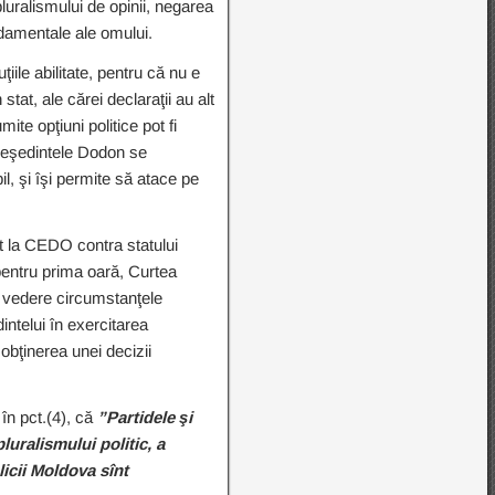
luralismului de opinii, negarea
fundamentale ale omului.
ţiile abilitate, pentru că nu e
at, ale cărei declaraţii au alt
ite opţiuni politice pot fi
 Preşedintele Dodon se
l, şi îşi permite să atace pe
nt la CEDO contra statului
pentru prima oară, Curtea
n vedere circumstanţele
intelui în exercitarea
 obţinerea unei decizii
în pct.(4), că
”Partidele şi
pluralismului politic, a
blicii Moldova sînt