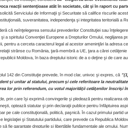
oca reacţii sentenţioase atât în societate, cât şi în raport cu part
solicită Serviciului de Informaţii şi Securitate să califice riscurile acest
tituţională, suveranitatea, independenţa şi integritatea teritorială a R
ideră că neînţelegerea sensului prevederilor Constituţiei sau înţeleger
 şi a spiritului Convenţiei Europene a Drepturilor Omului, neglijarea pra
i, pentru a cerceta caracterul legal al acestor ameninţări la adresa ce
 relaţii strânse cu România, ţară-membră a UE, ţara a cărei cetăţeni
Republicii Moldova, în baza dreptului istoric de a o deţine şi de care au
olul 142 din Constituţie prevede, în mod clar, univoc şi expres, că
”(1
nt şi unitar al statului, precum şi cele referitoare la neutralitat
ea lor prin referendum, cu votul majorităţii cetăţenilor înscrişi în 
de, prin care îşi exprimă convingerile şi pledează pentru realizarea obi
şti, optează statutar şi prin declaraţii publice pentru înfăptuirea aspi
ar pe cale constituţională, politică, paşnică. În cazul primului partid u
 legislaţiei şi Statutului partidului, care prevede ca Republica Moldo
e să fie garantate drepturile şi libertăţile fundamentale ale omului. N