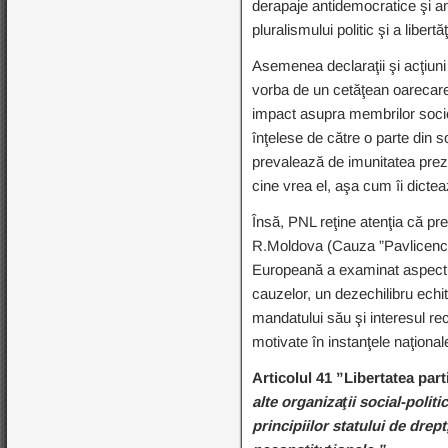
derapaje antidemocratice şi an
pluralismului politic şi a liber
Asemenea declaraţii şi acţiuni d
vorba de un cetăţean oarecare 
impact asupra membrilor societă
înţelese de către o parte din 
prevalează de imunitatea prezid
cine vrea el, aşa cum îi dicte
Însă, PNL reţine atenţia că pr
R.Moldova (Cauza ”Pavlicenco 
Europeană a examinat aspectul 
cauzelor, un dezechilibru echit
mandatului său şi interesul rec
motivate în instanţele naţionale
Articolul 41 ”Libertatea parti
alte organizaţii social-politi
principiilor statului de drept