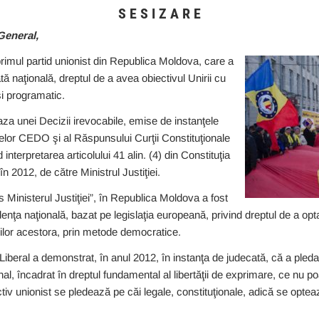
S E S I Z A R E
General,
 primul partid unionist din Republica Moldova, care a
tă naţională, dreptul de a avea obiectivul Unirii cu
şi programatic.
aza unei Decizii irevocabile, emise de instanţele
elor CEDO şi al Răspunsului Curţii Constituţionale
interpretarea articolului 41 alin. (4) din Constituţia
n 2012, de către Ministrul Justiţiei.
 Ministerul Justiţiei”, în Republica Moldova a fost
enţa naţională, bazat pe legislaţia europeană, privind dreptul de a opt
nilor acestora, prin metode democratice.
 Liberal a demonstrat, în anul 2012, în instanţa de judecată, că a pl
nal, încadrat în dreptul fundamental al libertăţii de exprimare, ce nu po
tiv unionist se pledează pe căi legale, constituţionale, adică se opteaz