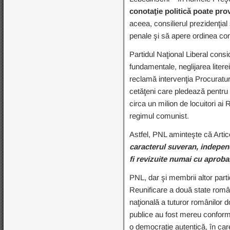
conotaţie politică poate prov
aceea, consilierul prezidenţial 
penale şi să apere ordinea cons
Partidul Naţional Liberal cons
fundamentale, neglijarea literei
reclamă intervenţia Procuraturi
cetăţeni care pledează pentru
circa un milion de locuitori ai 
regimul comunist.
Astfel, PNL aminteşte că Artic
caracterul suveran, independe
fi revizuite numai cu aprobar
PNL, dar şi membrii altor parti
Reunificare a două state române
naţională a tuturor românilor do
publice au fost mereu conforme
o democraţie autentică, în car