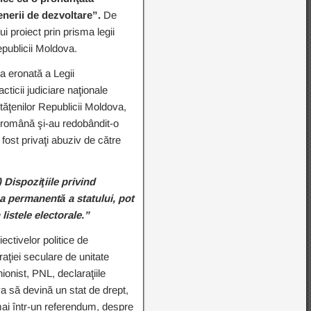
enerii de dezvoltare”.
De
ui proiect prin prisma legii
epublicii Moldova.
ea eronată a Legii
cticii judiciare naţionale
tăţenilor Republicii Moldova,
e română şi-au redobândit-o
 fost privaţi abuziv de către
) Dispoziţiile privind
ea permanentă a statului, pot
listele electorale.”
ectivelor politice de
raţiei seculare de unitate
nionist, PNL, declaraţiile
va să devină un stat de drept,
umai într-un referendum, despre