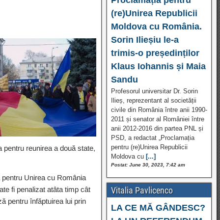
(re)Unirea Republicii
Moldova cu România.
Sorin Ilieșiu le-a
trimis-o președinților
Klaus Iohannis și Maia
Sandu
Profesorul universitar Dr. Sorin
Ilieș, reprezentant al societății
civile din România între anii 1990-
2011 și senator al României între
anii 2012-2016 din partea PNL și
PSD, a redactat „Proclamația
pentru (re)Unirea Republicii
a pentru reunirea a două state,
Moldova cu
[...]
Postat: June 30, 2023, 7:42 am
eda pentru Unirea cu România
ate fi penalizat atâta timp cât
Vitalia Pavlicenco
ă pentru înfăptuirea lui prin
LA CE MĂ GÂNDESC?