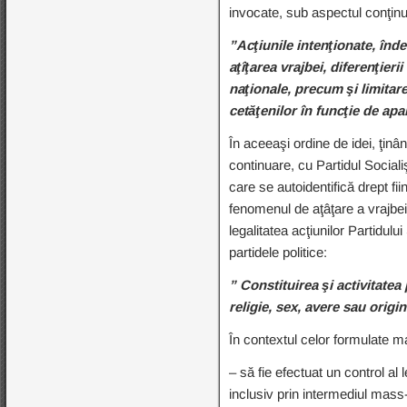
invocate, sub aspectul conţinut
”Acţiunile intenţionate, înd
aţîţarea vrajbei, diferenţieri
naţionale, precum şi limitare
cetăţenilor în funcţie de apa
În aceeaşi ordine de idei, ţinân
continuare, cu Partidul Socialiş
care se autoidentifică drept fi
fenomenul de aţâţare a vrajbei
legalitatea acţiunilor Partidul
partidele politice:
” Constituirea şi activitatea 
religie, sex, avere sau origin
În contextul celor formulate m
– să fie efectuat un control al 
inclusiv prin intermediul mass-