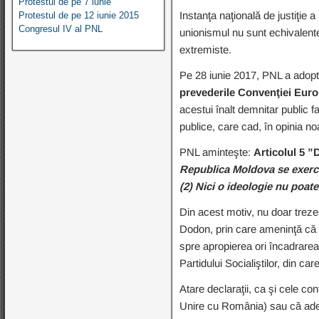
Protestul de pe 7 iunie
Instanţa naţională de justiţie 
Protestul de pe 12 iunie 2015
Congresul IV al PNL
unionismul nu sunt echivalent
extremiste.
Pe 28 iunie 2017, PNL a adoptat
prevederile Convenţiei Eur
acestui înalt demnitar public fa
publice, care cad, în opinia noa
PNL aminteşte:
Articolul 5 ”
Republica Moldova se exercită
(2) Nici o ideologie nu poate 
Din acest motiv, nu doar trezes
Dodon, prin care ameninţă că 
spre apropierea ori încadrarea 
Partidului Socialiştilor, din ca
Atare declaraţii, ca şi cele co
Unire cu România) sau că adepţ