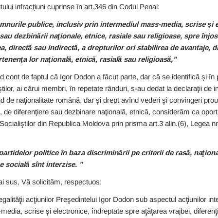
ului infracţiuni cuprinse în art.346 din Codul Penal:
emnurile publice, inclusiv prin intermediul mass-media, scrise şi 
i sau dezbinării naţionale, etnice, rasiale sau religioase, spre înjo
a, directă sau indirectă, a drepturilor ori stabilirea de avantaje, d
rtenenţa lor naţională, etnică, rasială sau religioasă,”
d cont de faptul că Igor Dodon a făcut parte, dar că se identifică şi în p
tilor, ai cărui membri, în repetate rânduri, s-au dedat la declaraţii de 
ind de naţionalitate română, dar şi drept avînd vederi şi convingeri pro
, de diferenţiere sau dezbinare naţională, etnică, considerăm ca oportu
ui Socialiştilor din Republica Moldova prin prisma art.3 alin.(6), Legea 
partidelor politice în baza discriminării pe criterii de rasă, naţiona
e socială sînt interzise. ”
ai sus, Vă solicităm, respectuos:
legalităţii acţiunilor Preşedintelui Igor Dodon sub aspectul acţiunilor in
media, scrise şi electronice, îndreptate spre aţâţarea vrajbei, diferenţi