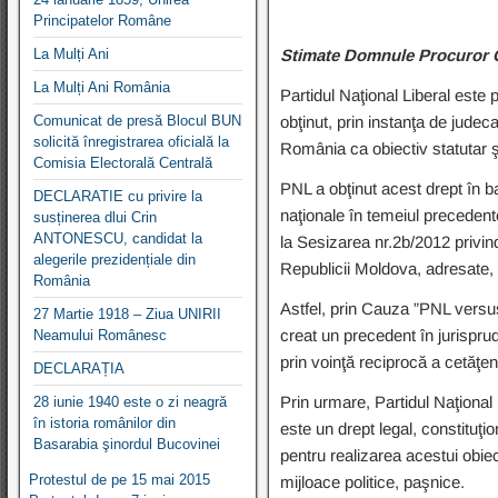
Principatelor Române
La Mulți Ani
Stimate Domnule Procuror 
La Mulți Ani România
Partidul Naţional Liberal este
Comunicat de presă Blocul BUN
obţinut, prin instanţa de judeca
solicită înregistrarea oficială la
România ca obiectiv statutar 
Comisia Electorală Centrală
PNL a obţinut acest drept în b
DECLARATIE cu privire la
naţionale în temeiul precedent
susținerea dlui Crin
ANTONESCU, candidat la
la Sesizarea nr.2b/2012 privind 
alegerile prezidențiale din
Republicii Moldova, adresate, î
România
Astfel, prin Cauza ”PNL versus
27 Martie 1918 – Ziua UNIRII
creat un precedent în jurisprud
Neamului Românesc
prin voinţă reciprocă a cetăţe
DECLARAȚIA
Prin urmare, Partidul Naţional
28 iunie 1940 este o zi neagră
în istoria românilor din
este un drept legal, constituţio
Basarabia şinordul Bucovinei
pentru realizarea acestui obiec
Protestul de pe 15 mai 2015
mijloace politice, paşnice.