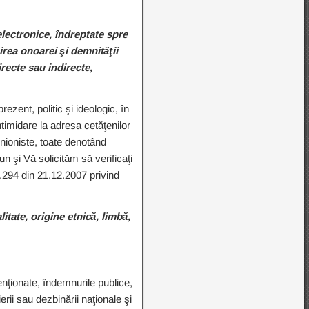
electronice, îndreptate spre
sirea onoarei şi demnităţii
irecte sau indirecte,
rezent, politic şi ideologic, în
intimidare la adresa cetăţenilor
unioniste, toate denotând
n şi Vă solicităm să verificaţi
nr.294 din 21.12.2007 privind
litate, origine etnică, limbă,
tenţionate, îndemnurile publice,
erii sau dezbinării naţionale şi