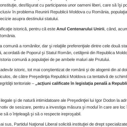
nstituţie, desfăşurat cu participarea unor oameni liberi, care să îşi p
inclusiv în problema Reunirii Republicii Moldova cu România, populaţia
ecizie asupra destinului statului.
icaţie istorică, pentru că este
Anul Centenarului Unirii
, când, acum
 România.
 comună a românilor, dar şi relaţiile preferenţiale dintre cele două st
, acordată de Poporul şi Statul Român, cetăţenii din Republica Moldov
 Istoria comună a populaţiei de pe ambele maluri ale Prutului.
adevăr istoric, tot mai conştientizat de românii şi de alogenii din al d
ericulos, de către Preşedinţia Republicii Moldova ca tentativă de schim
grităţii teritoriale –
„acţiuni calificate în legislaţia penală a Repub
 ilegale şi de natură intimidatoare ale Preşedinţiei lui Igor Dodon la adr
otiv de sesizare, pentru a investiga măsura şi modul în care are loc 
ie să o înţeleagă şi să o respecte ireproşabil.
 sus, Partidul Naţional Liberal solicită instituţiei de drept specializate