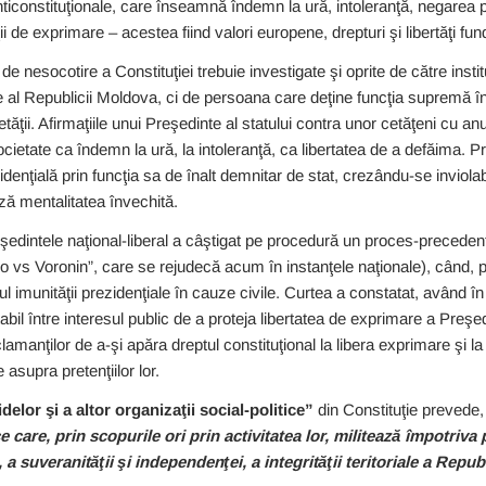
ticonstituţionale, care înseamnă îndemn la ură, intoleranţă, negarea p
tăţii de exprimare – acestea fiind valori europene, drepturi şi libertăţi 
e nesocotire a Constituţiei trebuie investigate şi oprite de către institu
al Republicii Moldova, ci de persoana care deţine funcţia supremă în st
ţii. Afirmaţiile unui Preşedinte al statului contra unor cetăţeni cu anum
societate ca îndemn la ură, la intoleranţă, ca libertatea de a defăima.
enţială prin funcţia sa de înalt demnitar de stat, crezându-se inviolabi
ază mentalitatea învechită.
eşedintele naţional-liberal a câştigat pe procedură un proces-precede
vs Voronin”, care se rejudecă acum în instanţele naţionale), când, 
imunităţii prezidenţiale în cauze civile. Curtea a constatat, având î
abil între interesul public de a proteja libertatea de exprimare a Preşed
lamanţilor de a-şi apăra dreptul constituţional la libera exprimare şi la
 asupra pretenţiilor lor.
delor şi a altor organizaţii social-politice”
din Constituţie prevede, 
ce care, prin scopurile ori prin activitatea lor, militează împotriva 
, a suveranităţii şi independenţei, a integrităţii teritoriale a Repu