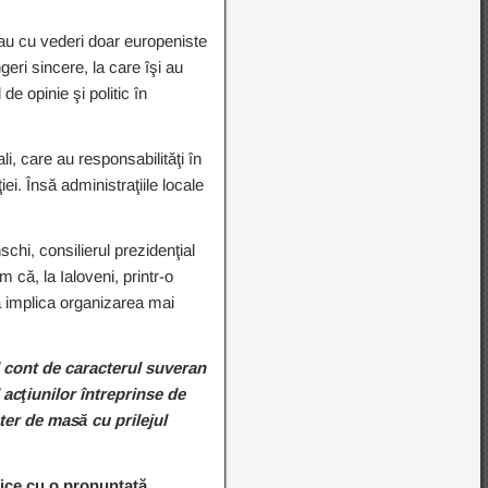
 sau cu vederi doar europeniste
geri sincere, la care îşi au
de opinie şi politic în
li, care au responsabilităţi în
ei. Însă administraţiile locale
hi, consilierul prezidenţial
m că, la Ialoveni, printr-o
a implica organizarea mai
 cont de caracterul suveran
acţiunilor întreprinse de
ter de masă cu prilejul
rice cu o pronunţată