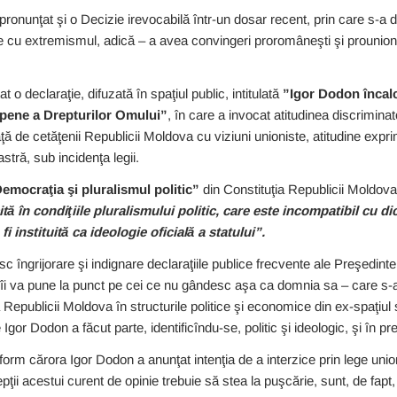
a pronunţat şi o Decizie irevocabilă într-un dosar recent, prin care s-
e cu extremismul, adică – a avea convingeri proromâneşti şi prounion
 o declaraţie, difuzată în spaţiul public, intitulată
”Igor Dodon încalc
opene a Drepturilor Omului”
, în care a invocat atitudinea discrimina
ţă de cetăţenii Republicii Moldova cu viziuni unioniste, atitudine exprim
stră, sub incidenţa legii.
Democraţia şi pluralismul politic”
din Constituţia Republicii Moldo
 în condiţiile pluralismului politic, care este incompatibil cu dic
fi instituită ca ideologie oficială a statului”.
c îngrijorare şi indignare declaraţiile publice frecvente ale Preşedinte
îi va pune la punct pe cei ce nu gândesc aşa ca domnia sa – care s-a 
Republicii Moldova în structurile politice şi economice din ex-spaţiul 
re Igor Dodon a făcut parte, identificîndu-se, politic şi ideologic, şi în 
nform cărora Igor Dodon a anunţat intenţia de a interzice prin lege unio
ii acestui curent de opinie trebuie să stea la puşcărie, sunt, de fapt,