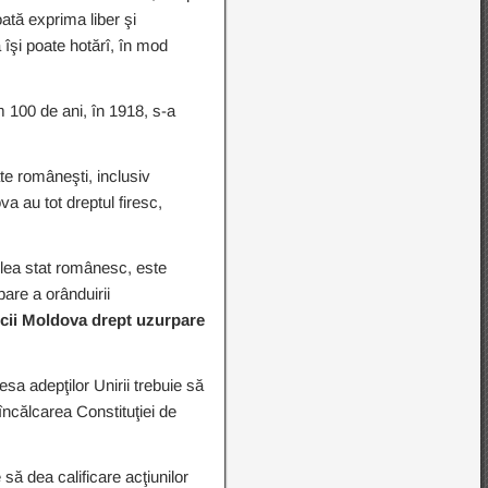
oată exprima liber şi
 îşi poate hotărî, în mod
 100 de ani, în 1918, s-a
ate româneşti, inclusiv
a au tot dreptul firesc,
oilea stat românesc, este
bare a orânduirii
licii Moldova drept uzurpare
esa adepţilor Unirii trebuie să
încălcarea Constituţiei de
 să dea calificare acţiunilor