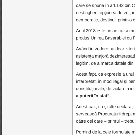
care se spune în art.142 din Co
nestingherit opţiunea de vot, 
democratic, destinul, printr-o d
Anul 2018 este un an cu semnif
produs Unirea Basarabiei cu
Având în vedere nu doar istoria
asistenţa majoră dezinteresată
legitim, de a marca datele din
Acest fapt, ca expresie a unui 
interpretat, în mod ilegal şi p
constituţionale, de violare a inte
a puterii în stat”.
Acest caz, ca şi alte declaraţii
servească Procuraturii drept m
către cel care – primul – trebu
Pornind de la cele formulate mai