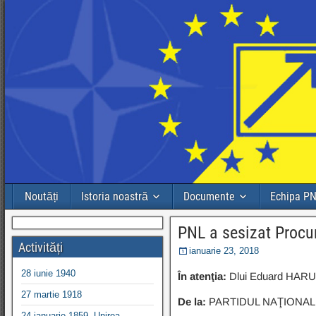
Noutăți
Istoria noastră
Documente
Echipa P
PNL a sesizat Procur
Activități
ianuarie 23, 2018
28 iunie 1940
În atenţia:
Dlui Eduard HARU
27 martie 1918
De la:
PARTIDUL NAŢIONAL
24 ianuarie 1859, Unirea