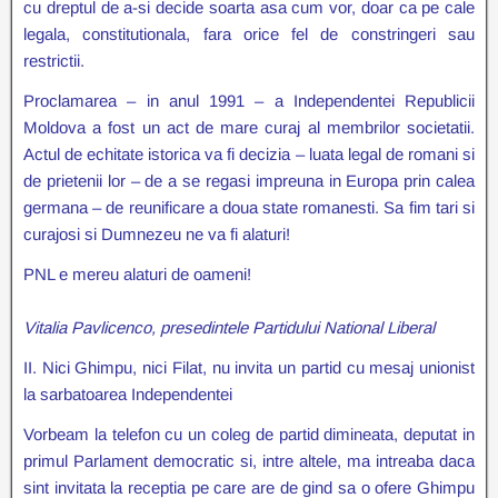
cu dreptul de a-si decide soarta asa cum vor, doar ca pe cale
legala, constitutionala, fara orice fel de constringeri sau
restrictii.
Proclamarea – in anul 1991 – a Independentei Republicii
Moldova a fost un act de mare curaj al membrilor societatii.
Actul de echitate istorica va fi decizia – luata legal de romani si
de prietenii lor – de a se regasi impreuna in Europa prin calea
germana – de reunificare a doua state romanesti. Sa fim tari si
curajosi si Dumnezeu ne va fi alaturi!
PNL e mereu alaturi de oameni!
Vitalia Pavlicenco, presedintele Partidului National Liberal
II. Nici Ghimpu, nici Filat, nu invita un partid cu mesaj unionist
la sarbatoarea Independentei
Vorbeam la telefon cu un coleg de partid dimineata, deputat in
primul Parlament democratic si, intre altele, ma intreaba daca
sint invitata la receptia pe care are de gind sa o ofere Ghimpu