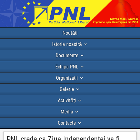
Noutăți
Istoria noastră
Documente
Echipa PNL
Organizații
Galerie
Activități
Media
Contacte
PNL crede ca Ziua Independentei va fi,