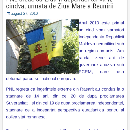
cindva, urmata de Ziua Mare a Reunirii
august 27, 2010
Anul 2010 este primul
an cind vom sarbatori
Independenta Republicii
Moldova nemaifiind sub
un regim comunist. Am
rabdat zece ani de
guvernare abuziva sub
PCRM, care ne-a
deturnat parcursul national european.
PNL regreta ca ingerintele externe din Rasarit au condus la o
stagnare de 14 ani, din cei 20 de dupa proclamarea
Suveranitatii, si din cei 19 de dupa proclamarea Independentei,
stagnare ce a indepartat perspectiva euratlantica pentru al
doilea stat romanesc.