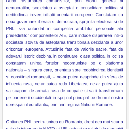
Dup
a rasturnarea comunistilor, prin efortul general al
democratilor, societatea a asteptat o
consolidare politica si
certitudinea ireversibilitatii orientarii europene. Constatam ca
noua guvernare liberala si democrata, sprijinita electoral si de
PNL, s-a cufundat in competitia ambitiilor personale ale
presedintilor componentelor AIE, care induce disperarea intr-o
societate istovita de asteptarea tranzitionala dezolanta a unor
orizonturi europene. Atitudinile fata de valorile sacre, fata de
adevarul istoric dezbina, in continuare, clasa politica, in loc sa
constatam unirea fortelor necomuniste pe o platforma
nationala – singura care, orientata spre redobindirea identitatii
si constiintei romanesti, – ne-ar putea desprinde din sfera de
influenta rusa, ne-ar putea reda Libertatea, ne-ar putea ajuta
sa scapam de armata rusa de ocupatie si sa ii transformam
pe partenerii occidentali in sprijinul principal pe drumul nostru
spre spatiul euratlantic, prin reintregirea Natiunii Romane.
Optiunea PNL pentru unirea cu Romania, drept cea mai scurta
cale de integrare in NATO si UE, este si rezultatul dezamagirii