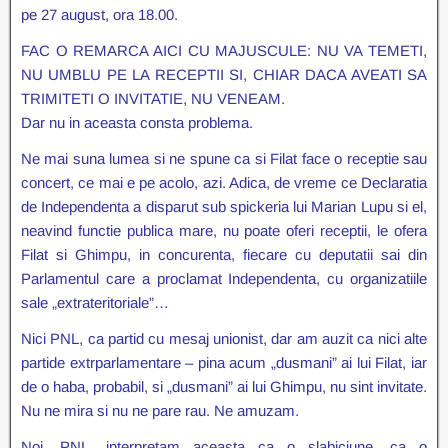
pe 27 august, ora 18.00.
FAC O REMARCA AICI CU MAJUSCULE: NU VA TEMETI,
NU UMBLU PE LA RECEPTII SI, CHIAR DACA AVEATI SA
TRIMITETI O INVITATIE, NU VENEAM.
Dar nu in aceasta consta problema.
Ne mai suna lumea si ne spune ca si Filat face o receptie sau
concert, ce mai e pe acolo, azi. Adica, de vreme ce Declaratia
de Independenta a disparut sub spickeria lui Marian Lupu si el,
neavind functie publica mare, nu poate oferi receptii, le ofera
Filat si Ghimpu, in concurenta, fiecare cu deputatii sai din
Parlamentul care a proclamat Independenta, cu organizatiile
sale „extrateritoriale”…
Nici PNL, ca partid cu mesaj unionist, dar am auzit ca nici alte
partide extrparlamentare – pina acum „dusmani” ai lui Filat, iar
de o haba, probabil, si „dusmani” ai lui Ghimpu, nu sint invitate.
Nu ne mira si nu ne pare rau. Ne amuzam.
Noi, PNL, interpretam aceasta ca o slabiciune, ca o