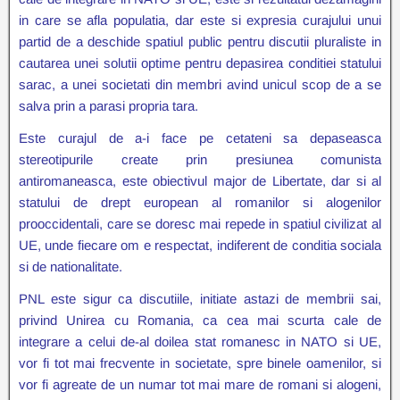
in care se afla populatia, dar este si expresia curajului unui
partid de a deschide spatiul public pentru discutii pluraliste in
cautarea unei solutii optime pentru depasirea conditiei statului
sarac, a unei societati din membri avind unicul scop de a se
salva prin a parasi propria tara.
Este curajul de a-i face pe cetateni sa depaseasca
stereotipurile create prin presiunea comunista
antiromaneasca, este obiectivul major de Libertate, dar si al
statului de drept european al romanilor si alogenilor
prooccidentali, care se doresc mai repede in spatiul civilizat al
UE, unde fiecare om e respectat, indiferent de conditia sociala
si de nationalitate.
PNL este sigur ca discutiile, initiate astazi de membrii sai,
privind Unirea cu Romania, ca cea mai scurta cale de
integrare a celui de-al doilea stat romanesc in NATO si UE,
vor fi tot mai frecvente in societate, spre binele oamenilor, si
vor fi agreate de un numar tot mai mare de romani si alogeni,