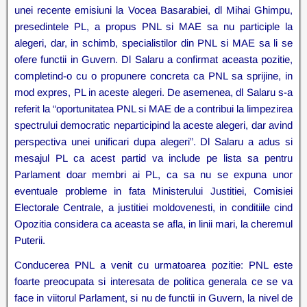
unei recente emisiuni la Vocea Basarabiei, dl Mihai Ghimpu,
presedintele PL, a propus PNL si MAE sa nu participle la
alegeri, dar, in schimb, specialistilor din PNL si MAE sa li se
ofere functii in Guvern. Dl Salaru a confirmat aceasta pozitie,
completind-o cu o propunere concreta ca PNL sa sprijine, in
mod expres, PL in aceste alegeri. De asemenea, dl Salaru s-a
referit la “oportunitatea PNL si MAE de a contribui la limpezirea
spectrului democratic neparticipind la aceste alegeri, dar avind
perspectiva unei unificari dupa alegeri”. Dl Salaru a adus si
mesajul PL ca acest partid va include pe lista sa pentru
Parlament doar membri ai PL, ca sa nu se expuna unor
eventuale probleme in fata Ministerului Justitiei, Comisiei
Electorale Centrale, a justitiei moldovenesti, in conditiile cind
Opozitia considera ca aceasta se afla, in linii mari, la cheremul
Puterii.
Conducerea PNL a venit cu urmatoarea pozitie: PNL este
foarte preocupata si interesata de politica generala ce se va
face in viitorul Parlament, si nu de functii in Guvern, la nivel de