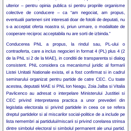
ulterior – pentru opinia publica si pentru propriile organisme
colective de conducere – ca “am negociat, am propus,
eventualii parteneri sint interesati doar de fotolii de deputati, nu
s-a acceptat oferta noastra si, priun urmare, o modalitate de
cooperare reciproc acceptabila nu are sorti de izbinda.”
Conducerea PNL a propus, la rindul sau, PL-ului o
contraoferta, care a inclus negocieri in format 4 (PL) plus 4 (2
de la PNL si 2 de la MAE), in conditii de transparenta si dialog
consistent. PNL considera ca mecanismul juridic al formarii
Listei Unitatii Nationale exista, el a fost confirmat si in cadrul
seminarului organizat pentru partide de catre CEC. Cu toate
acestea, deputatii MAE si PNL Ion Neagu, Zoia Jalba si Vitalia
Pavlicenco au adresat o interpelare Ministerului Justitiei si
CEC privind interpretarea practica a unor prevederi din
legislatia electorala si privind partidele in ceea ce se refera
dreptul partidelor si al miscarilor social-politice de a include pe
lista nemembri ai partidului/miscarii si privind corelarea strinsa
dintre simbolul electoral si simbolul permanent ale unui partid.