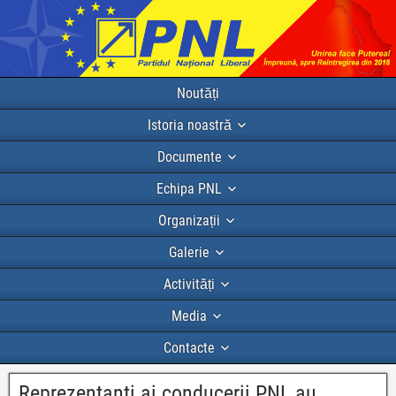
Noutăți
Istoria noastră
Documente
Echipa PNL
Organizații
Galerie
Activități
Media
Contacte
Reprezentanti ai conducerii PNL au