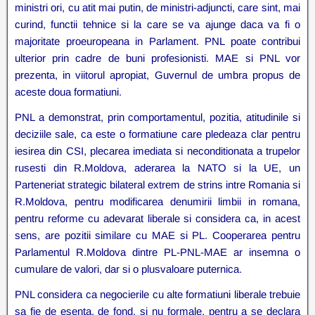
ministri ori, cu atit mai putin, de ministri-adjuncti, care sint, mai
curind, functii tehnice si la care se va ajunge daca va fi o
majoritate proeuropeana in Parlament. PNL poate contribui
ulterior prin cadre de buni profesionisti. MAE si PNL vor
prezenta, in viitorul apropiat, Guvernul de umbra propus de
aceste doua formatiuni.
PNL a demonstrat, prin comportamentul, pozitia, atitudinile si
deciziile sale, ca este o formatiune care pledeaza clar pentru
iesirea din CSI, plecarea imediata si neconditionata a trupelor
rusesti din R.Moldova, aderarea la NATO si la UE, un
Parteneriat strategic bilateral extrem de strins intre Romania si
R.Moldova, pentru modificarea denumirii limbii in romana,
pentru reforme cu adevarat liberale si considera ca, in acest
sens, are pozitii similare cu MAE si PL. Cooperarea pentru
Parlamentul R.Moldova dintre PL-PNL-MAE ar insemna o
cumulare de valori, dar si o plusvaloare puternica.
PNL considera ca negocierile cu alte formatiuni liberale trebuie
sa fie de esenta, de fond, si nu formale, pentru a se declara