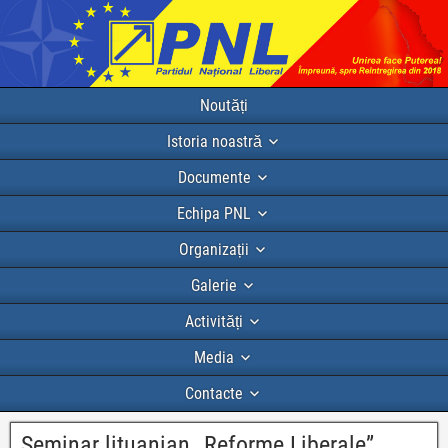
Noutăți
Istoria noastră
Documente
Echipa PNL
Organizații
Galerie
Activități
Media
Contacte
Seminar lituanian „Reforme Liberale”