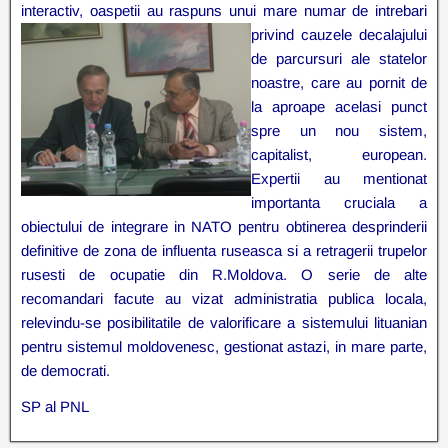
interactiv,
oaspetii au raspuns unui mare
numar de intrebari
privind cauzele decalajului
de
parcursuri ale statelor
noastre, care au pornit de
la aproape acelasi punct
spre un nou
sistem,
capitalist, european.
Expertii au mentionat
importanta cruciala a
obiectului de integrare in NATO pentru obtinerea desprinderii
definitive de zona de influenta ruseasca si a retragerii trupelor
rusesti de ocupatie din R.Moldova. O serie de alte
recomandari facute au vizat administratia publica locala,
relevindu-se posibilitatile de valorificare a sistemului lituanian
pentru sistemul moldovenesc, gestionat astazi, in mare parte,
de democrati.
SP al PNL