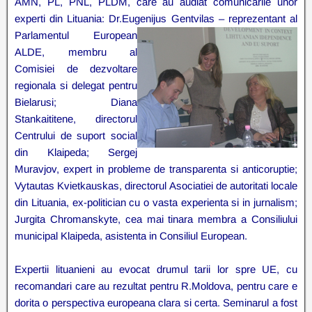
AMN, PL, PNL, PLDM, care au audiat comunicarile unor
experti din Lituania: Dr.Eugenijus Gentvilas –
reprezentant al
Parlamentul European
ALDE, membru al
Comisiei de
dezvoltare
regionala si delegat pentru
Bielarusi; Diana
Stankaititene,
directorul
Centrului de suport social
din Klaipeda; Sergej
Muravjov, expert in
probleme de transparenta si
anticoruptie;
Vytautas Kvietkauskas, directorul
Asociatiei de autoritati locale
din Lituania,
ex-politician cu o vasta experienta si in jurnalism;
Jurgita Chromanskyte, cea mai ti
nara membra a Consiliului
municipal Klaipeda, asistenta in Consiliul European.
Expertii lituanieni au evocat drumul tarii lor spre UE, cu
recomandari care au rezultat pentru R.Moldova, pentru care e
dorita o perspectiva europeana clara si certa. Seminarul a fost