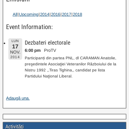
All
Upcoming
2014
2016
2017
2018
Event Information:
LUN
Dezbateri electorale
17
6:00 pm
ProTV
NOV.
2014
Participanți din partea PNL, dl CARAMAN Anatolie,
preşedintele Asociaţiei Veteranilor Războiului de la
Nistru 1992 ,,Tiras Tighina,, candidat pe lista
Partidului Naţional Liberal.
Adaugă una.
Activități