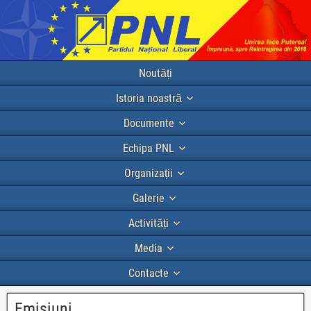
Noutăți
Istoria noastră
Documente
Echipa PNL
Organizații
Galerie
Activități
Media
Contacte
Emisiuni