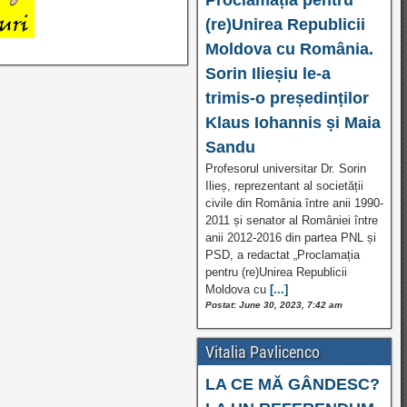
(re)Unirea Republicii
Moldova cu România.
Sorin Ilieșiu le-a
trimis-o președinților
Klaus Iohannis și Maia
Sandu
Profesorul universitar Dr. Sorin
Ilieș, reprezentant al societății
civile din România între anii 1990-
2011 și senator al României între
anii 2012-2016 din partea PNL și
PSD, a redactat „Proclamația
pentru (re)Unirea Republicii
Moldova cu
[...]
Postat: June 30, 2023, 7:42 am
Vitalia Pavlicenco
LA CE MĂ GÂNDESC?