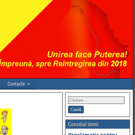
Contacte
Consiliul Unirii
Proclamația pentru