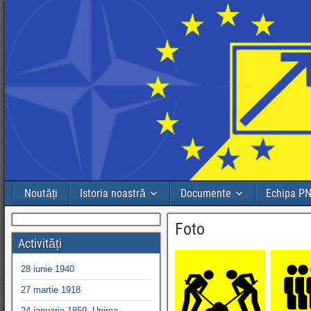
Noutăți
Istoria noastră
Documente
Echipa P
Foto
Activități
28 iunie 1940
27 martie 1918
24 ianuarie 1859, Unirea