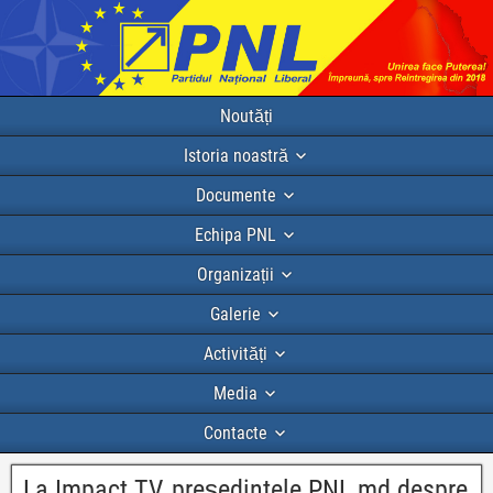
Noutăți
Istoria noastră
Documente
Echipa PNL
Organizații
Galerie
Activități
Media
Contacte
La Impact TV, președintele PNL.md despre