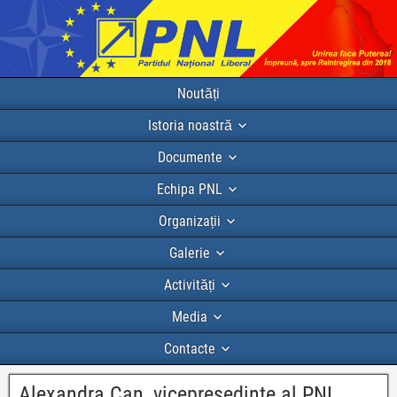
Noutăți
Istoria noastră
Documente
Echipa PNL
Organizații
Galerie
Activități
Media
Contacte
Alexandra Can, vicepresedinte al PNL,