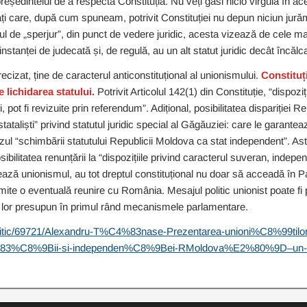
reședintelui de a respecta Constituția. Nu veți găsi nicio virgulă în ace
ți care, după cum spuneam, potrivit Constituției nu depun niciun jură
l de „sperjur”, din punct de vedere juridic, acesta vizează de cele mai
nstanței de judecată și, de regulă, au un alt statut juridic decât încălc
recizat, ține de caracterul anticonstituțional al unionismului.
Constitu
 lichidarea statului.
Potrivit Articolul 142(1) din Constituție, “dispozi
i, pot fi revizuite prin referendum”. Adițional, posibilitatea dispariției 
tataliști” privind statutul juridic special al Găgăuziei: care le garantea
ul “schimbării statutului Republicii Moldova ca stat independent”. Ast
itatea renunțării la “dispozițiile privind caracterul suveran, independe
ează unionismul, au tot dreptul constituțional nu doar să acceadă în P
mite o eventuală reunire cu România. Mesajul politic unionist poate fi
ul lor presupun în primul rând mecanismele parlamentare.
/politic/69721/Alexandru-T%C4%83nase-Prezentarea-unioni%C8%99tilor
3%C8%9Bii-si-independen%C8%9Bei-RMoldova%E2%80%9D–un-f