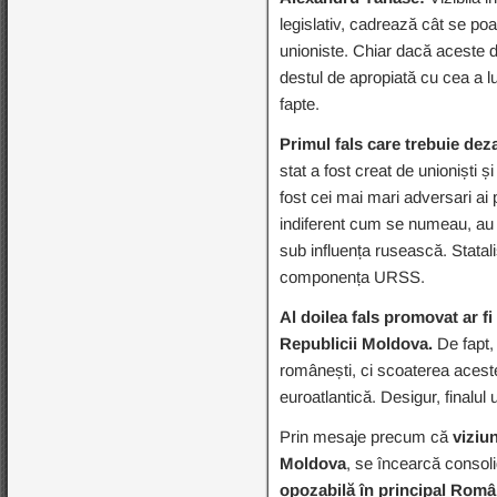
legislativ, cadrează cât se poat
unioniste. Chiar dacă aceste de
destul de apropiată cu cea a 
fapte.
Primul fals care trebuie dezav
stat a fost creat de unioniști ș
fost cei mai mari adversari ai 
indiferent cum se numeau, au f
sub influența rusească. Statal
componența URSS.
Al doilea fals promovat ar fi
Republicii Moldova.
De fapt, 
românești, ci scoaterea aceste
euroatlantică. Desigur, finalul
Prin mesaje precum că
viziu
Moldova
, se încearcă consoli
opozabilă în principal Român