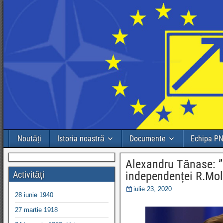
Noutăți
Istoria noastră
Documente
Echipa P
Alexandru Tănase: ”P
Activități
independenței R.Mol
iulie 23, 2020
28 iunie 1940
27 martie 1918