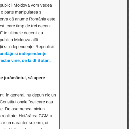
Republicii Moldova vom vedea
 o parte manipularea și
observa că anume România este
st, care timp de trei decenii
t” în ultimele decenii cu
epublica Moldova atât
ții si independenței Republicii
anității si independenței
ecție vine, de la dl Boțan,
e jurământul, să apere
ent, în general, nu depun niciun
 Constituționale ”cei care dau
nale. De asemenea, niciun
În realitate, Hotărârea CCM a
doar un caracter solemn, ci