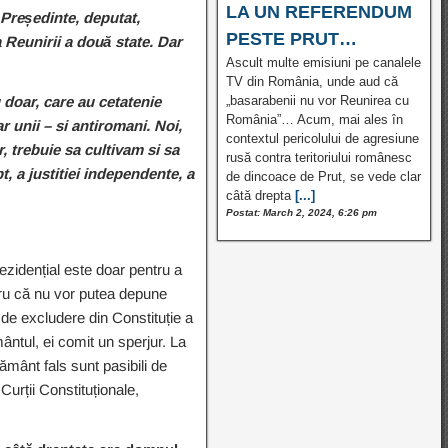
LA UN REFERENDUM
 Președinte, deputat,
PESTE PRUT…
 Reunirii a două state. Dar
Ascult multe emisiuni pe canalele
TV din România, unde aud că
 doar, care au cetatenie
„basarabenii nu vor Reunirea cu
România”… Acum, mai ales în
r unii – si antiromani. Noi,
contextul pericolului de agresiune
r, trebuie sa cultivam si sa
rusă contra teritoriului românesc
t, a justitiei independente, a
de dincoace de Prut, se vede clar
câtă drepta
[...]
Postat: March 2, 2024, 6:26 pm
rezidențial este doar pentru a
ntru că nu vor putea depune
de excludere din Constituție a
mântul, ei comit un sperjur. La
rământ fals sunt pasibili de
Curții Constituționale,