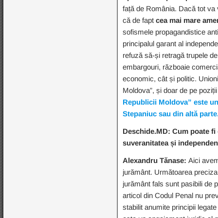
față de România. Dacă tot va 
că de fapt
cea mai mare ameni
sofismele propagandistice an
principalul garant al independe
refuză să-și retragă trupele de 
embargouri, războaie comercia
economic, cât și politic. Union
Moldova”, și doar de pe poziții
Republicii Moldova” este un 
Stepaniuc sau din altă parte
Deschide.MD: Cum poate fi c
suveranitatea și independe
Alexandru Tănase:
Aici avem
jurământ. Următoarea precizare 
jurământ fals sunt pasibili de
articol din Codul Penal nu pre
stabilit anumite principii lega