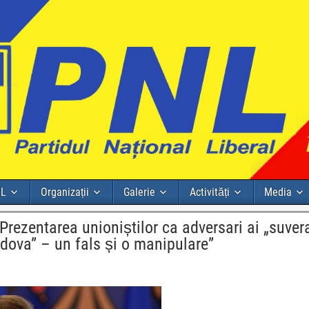
NL
Organizații
Galerie
Activități
Media
rezentarea unioniștilor ca adversari ai „suvera
dova” – un fals și o manipulare”