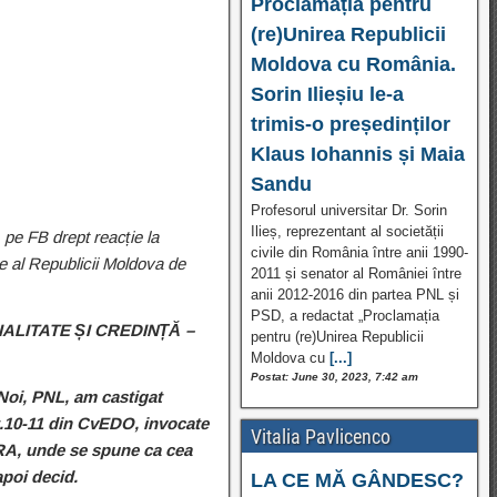
Proclamația pentru
(re)Unirea Republicii
Moldova cu România.
Sorin Ilieșiu le-a
trimis-o președinților
Klaus Iohannis și Maia
Sandu
Profesorul universitar Dr. Sorin
Ilieș, reprezentant al societății
 pe FB drept reacție la
civile din România între anii 1990-
nte al Republicii Moldova de
2011 și senator al României între
anii 2012-2016 din partea PNL și
PSD, a redactat „Proclamația
IALITATE ȘI CREDINȚĂ –
pentru (re)Unirea Republicii
Moldova cu
[...]
Postat: June 30, 2023, 7:42 am
 Noi, PNL, am castigat
rt.10-11 din CvEDO, invocate
Vitalia Pavlicenco
A, unde se spune ca cea
apoi decid.
LA CE MĂ GÂNDESC?