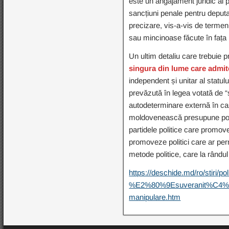
este un angajament juridic al p
sancțiuni penale pentru deputa
precizare, vis-a-vis de termenu
sau mincinoase făcute în fața i
Un ultim detaliu care trebuie p
singura din lume care admite
independent și unitar al statulu
prevăzută în legea votată de “s
autodeterminare externă în caz
moldovenească presupune posibil
partidele politice care promov
promoveze politici care ar per
metode politice, care la rând
https://deschide.md/ro/stiri
%E2%80%9Esuveranit%C4%8
manipulare.htm