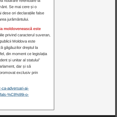
a hotărâre referitoare la
mânt. Se mai cere și o
 dese ori declarațiile false
area jurământului.
ția moldovenească este
țiile privind caracterul suveran,
Republicii Moldova este
ză găgăuzilor dreptul la
fel, din moment ce legislația
nt și unitar al statului”
arlament, dar și să
 promovat exclusiv prin
-ca-adversari-ai-
als-%C8%99i-o-