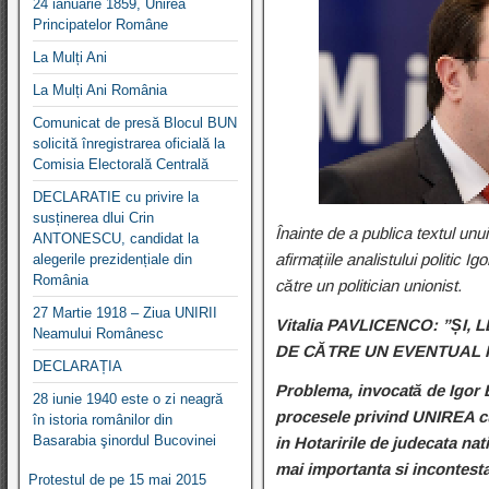
24 ianuarie 1859, Unirea
Principatelor Române
La Mulți Ani
La Mulți Ani România
Comunicat de presă Blocul BUN
solicită înregistrarea oficială la
Comisia Electorală Centrală
DECLARATIE cu privire la
susținerea dlui Crin
Înainte de a publica textul un
ANTONESCU, candidat la
afirmațiile analistului politic 
alegerile prezidențiale din
România
către un politician unionist.
27 Martie 1918 – Ziua UNIRII
Vitalia PAVLICENCO: ”ȘI
Neamului Românesc
DE CĂTRE UN EVENTUAL 
DECLARAȚIA
Problema, invocată de Igor B
28 iunie 1940 este o zi neagră
procesele privind UNIREA cu 
în istoria românilor din
Basarabia şinordul Bucovinei
in Hotaririle de judecata
mai importanta si incontesta
Protestul de pe 15 mai 2015