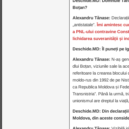
Deschide.MD: Domnule Tănase
Boțan?
Alexandru Tănase:
Declarați
„antistatale”.
Îmi amintesc cum
a PNL-ului contravine Consti
lichidarea suveranității și 
Deschide.MD: Îl puneți pe I
Alexandru Tănase:
N-aș gene
dlui Boțan, viziunile sale la
referitoare la crearea blocului 
moldo-rus din 1992 de pe Nistru
ca Republica Moldova și Federa
Transnistria”. Până la urmă, tr
unionismul are dreptul la viață
Deschide.MD: Din declarații
Moldova, din aceste consider
Alexandru Tănase:
Vizibilă i