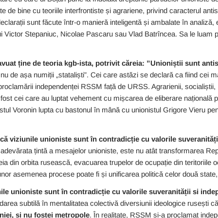
e de bine cu teoriile interfrontiste și agrariene, privind caracterul antis
clarații sunt făcute într-o manieră inteligentă și ambalate în analiză,
lui Victor Stepaniuc, Nicolae Pascaru sau Vlad Batrîncea. Sa le luam 
uat ține de teoria kgb-ista, potrivit căreia: ”Unioniștii sunt antist
i nu de așa numiții „stataliști”. Cei care astăzi se declară ca fiind cei ma
proclamării independenței RSSM față de URSS. Agrarienii, socialiștii, in
ost cei care au luptat vehement cu mișcarea de eliberare națională pe
istul Voronin lupta cu bastonul în mână cu unionistul Grigore Vieru pe
 că viziunile unioniste sunt în contradicție cu valorile suveranităț
adevărata țintă a mesajelor unioniste, este nu atât transformarea Repu
ia din orbita rusească, evacuarea trupelor de ocupație din teritoriile 
 unor asemenea procese poate fi și unificarea politică celor două state
nile unioniste sunt în contradicție cu valorile suveranității si ind
darea subtilă în mentalitatea colectivă diversiunii ideologice rusești c
iei, și nu fostei metropole
. În realitate, RSSM și-a proclamat inde