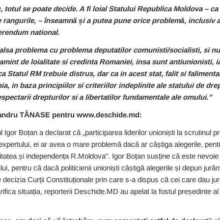
, totul se poate decide. A fi loial Statului Republica Moldova – ca
e rangurile, – înseamnă și a putea pune orice problemă, inclusiv a
ferendum national.
lsa problema cu problema deputatilor comunisti/socialisti, si nu
int de loialitate si credinta Romaniei, insa sunt antiunionisti, ia
Statul RM trebuie distrus, dar ca in acest stat, falit si falimenta
in baza principiilor si criteriilor indeplinite ale statului de drep
respectarii drepturilor si a libertatilor fundamentale ale omului.”
xandru TĂNASE pentru www.deschide.md:
 Igor Boțan a declarat că „participarea liderilor unioniști la scrutinul p
it expertului, ei ar avea o mare problemă dacă ar câștiga alegerile, pe
itatea și independența R.Moldova”. Igor Boțan susține că este nevoie 
ui, pentru că dacă politicienii unioniști câștigă alegerile și depun jură
re decizia Curții Constituționale prin care s-a dispus că cei care dau ju
fica situația, reporterii Deschide.MD au apelat la fostul președinte al 