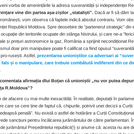
veni vorba de amenințările la adresa suveranității și independenței 
nțare vine din partea așa-zișilor „stataliști”.
Dacă ar fi să dăm la
tiromânești, vom observa că faptele indică absolut contrariu. Vom 
nței Republicii Moldova. Spre deosebire de “partenerul strategic” din e
ocupație din teritoriile ocupate din stânga Nistrului, și care ne-a ”ferici
le și prețuri astronomice la gaz, România a sprijinit necondiționat R
ismul doar prin manipulare poate fi calificat ca fiind opusul “suveranită
 pro-rusești. Astfel,
prezentarea unioniștilor ca adversari ai “suver
fals și o manipulare, care trebuie combătută indiferent din ce dir
.
omentata afirmația dlui Boțan că unioniștii „nu vor putea depun
nța R.Moldova”?
 de afacere cu mai multe inexactități. În realitate, deputații în parlam
care se cere ține de faptul că, chipurile, potrivit unei decizii a Curții
 pedeapsă penală”. Nu există o astfel de hotărâre a Curții Constituțio
vede sancțiuni pentru încălcarea jurământului de către parlamentari. 
te de jurământul Președintelui republicii(!) și anume că: acesta nu are 