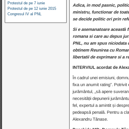
Protestul de pe 7 iunie
Adica, in mod pasnic, politic
Protestul de pe 12 iunie 2015
ministru, functionar de toat
Congresul IV al PNL
se decide politic ori prin re
Si e asemanatoare această fa
romana si care au depus juram
PNL, nu am spus niciodata ca 
obtinem Reunirea cu Romania, 
libertatii de exprimare si a 
INTERVIUL acordat de Ale
În cadrul unei emisiuni, domnul
fixa un anumit rating”. Potriv
jurământul, „să apere suveran
necesității depunerii jurământul
fel, expertul a amintit și desp
pedeapsă penală. Pentru a clari
Alexandru Tănase.