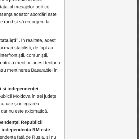
tatal al mesajelor politice
 esența acestor abordări este
pe rand și să recurgem la
ataliști”.
În realitate, acest
i mari stataliști, de fapt au
terfrontiștii, comuniștii,
ntru a menține acest teritoriu
ntru menținerea Basarabiei în
ii și independenței
blicii Moldova în trei județe
ocupate și integrarea
, dar nu este axiomatică.
ependenței Republicii
ă
independența RM este
pendența față de Rusia, și nu