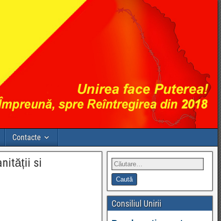
Contacte
nității si
Consiliul Unirii