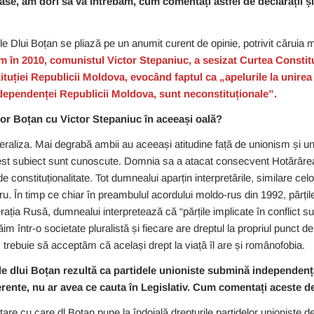
, am dori să vă întrebăm, cum comentați astfel de declarații și
ile Dlui Boțan se pliază pe un anumit curent de opinie, potrivit căruia m
 în 2010, comunistul Victor Stepaniuc, a sesizat Curtea Constitu
tuției Republicii Moldova, evocând faptul ca „apelurile la unire
independenței Republicii Moldova, sunt neconstituționale”.
gor Boțan cu Victor Stepaniuc în aceeași oală?
raliza. Mai degrabă ambii au aceeași atitudine față de unionism și unio
 acest subiect sunt cunoscute. Domnia sa a atacat consecvent Hotărâ
de constituționalitate. Tot dumnealui aparțin interpretările, similare celor
. În timp ce chiar în preambulul acordului moldo-rus din 1992, părțile î
ția Rusă, dumnealui interpretează că “părțile implicate în conflict 
ăim într-o societate pluralistă și fiecare are dreptul la propriul punc
, trebuie să acceptăm că același drept la viață îl are și românofobia.
le dlui Boțan rezultă ca partidele unioniste submină independența
ente, nu ar avea ce cauta în Legislativ. Cum comentați aceste de
ritare cu care dl Boțan pune la îndoială drepturile partidelor unioniste de