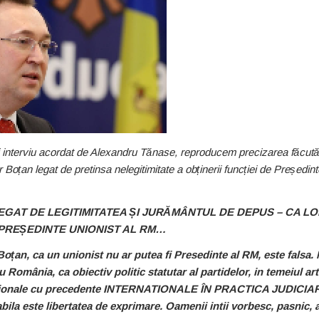
ui interviu acordat de Alexandru Tănase, reproducem precizarea făcută
Igor Boțan legat de pretinsa nelegitimitate a obținerii funcției de Președi
, LEGAT DE LEGITIMITATEA ȘI JURĂMÂNTUL DE DEPUS – CA LO
PREȘEDINTE UNIONIST AL RM…
oțan, ca un unionist nu ar putea fi Presedinte al RM, este falsa.
România, ca obiectiv politic statutar al partidelor, in temeiul a
 nationale cu precedente INTERNATIONALE ÎN PRACTICA JUDICIAR
bila este libertatea de exprimare. Oamenii intii vorbesc, pasnic, 