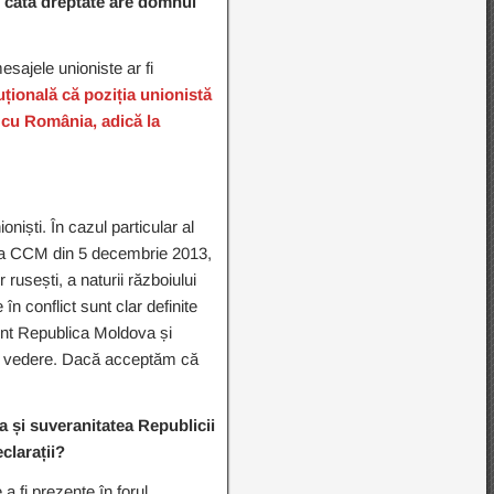
 câtă dreptate are domnul
esajele unioniste ar fi
țională că poziția unionistă
a cu România, adică la
niști. În cazul particular al
rea CCM din 5 decembrie 2013,
 rusești, a naturii războiului
n conflict sunt clar definite
sunt Republica Moldova și
t de vedere. Dacă acceptăm că
 și suveranitatea Republicii
clarații?
 a fi prezente în forul