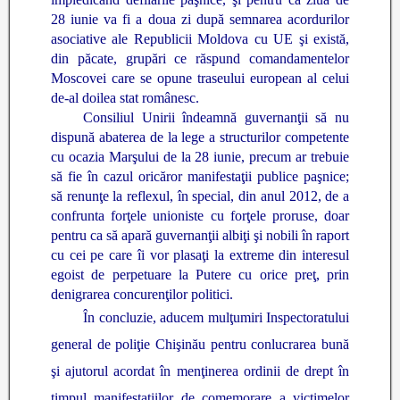
28 iunie va fi a doua zi după semnarea acordurilor
asociative ale Republicii Moldova cu UE şi există,
din păcate, grupări ce răspund comandamentelor
Moscovei care se opune traseului european al celui
de-al doilea stat românesc.
Consiliul Unirii îndeamnă guvernanţii să nu
dispună abaterea de la lege a structurilor competente
cu ocazia Marşului de la 28 iunie, precum ar trebuie
să fie în cazul oricăror manifestaţii publice paşnice;
să renunţe la reflexul, în special, din anul 2012, de a
confrunta forţele unioniste cu forţele proruse, doar
pentru ca să apară guvernanţii albiţi şi nobili în raport
cu cei pe care îi vor plasaţi la extreme din interesul
egoist de perpetuare la Putere cu orice preţ, prin
denigrarea concurenţilor politici.
În concluzie, aducem mulţumiri Inspe
ctoratului
general de poliţie Chişinău pentru conlucrarea bună
şi ajutorul acordat în menţinerea ordinii de drept în
timpul manifestaţiilor de comemorare a victimelor