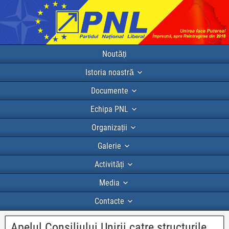
Noutăți
Istoria noastră
Documente
Echipa PNL
Organizații
Galerie
Activități
Media
Contacte
Apelul Consiliului Unirii catre structurile