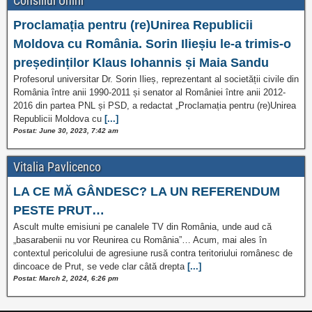
Consiliul Unirii
Proclamația pentru (re)Unirea Republicii
Moldova cu România. Sorin Ilieșiu le-a trimis-o
președinților Klaus Iohannis și Maia Sandu
Profesorul universitar Dr. Sorin Ilieș, reprezentant al societății civile din
România între anii 1990-2011 și senator al României între anii 2012-
2016 din partea PNL și PSD, a redactat „Proclamația pentru (re)Unirea
Republicii Moldova cu
[...]
Postat: June 30, 2023, 7:42 am
Vitalia Pavlicenco
LA CE MĂ GÂNDESC? LA UN REFERENDUM
PESTE PRUT…
Ascult multe emisiuni pe canalele TV din România, unde aud că
„basarabenii nu vor Reunirea cu România”… Acum, mai ales în
contextul pericolului de agresiune rusă contra teritoriului românesc de
dincoace de Prut, se vede clar câtă drepta
[...]
Postat: March 2, 2024, 6:26 pm