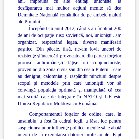
ani, împreună cu alte entităţi unioniste, la
desfăşurarea mai multor acţiuni menite să dea
Demnitate Naţională românilor de pe ambele maluri
ale Prutului.
Începând cu anul 2012, când s-au împlinit 200
de ani de ocupaţie ruso-sovietică, noi, unioniştii, am
organizat, respectând legea, diverse manifesări
paşnice. Din păcate, însă, ne-am lovit uneori de
rezistenţe şi încercări provocatoare din partea forţelor
proruse antiromâneşti făţişe ori conjuncturiste,
provenind din zona civilă sau din cea a Puterii – care
au denigrat, calomniat şi răspândit minciuni despre
scopul şi metodele prin care unioniştii vor să
convingă populaţia oprimată şi manipulată că cea
mai scurtă cale de integrare în NATO şi UE este
Unirea Republicii Moldova cu România.
Comportamentul forţelor de ordine, care, în
ansamblu, a fost în cadrul legii, a lăsat loc pentru
suspiciunea unor influenţe politice, menite să le abată
uneori de la exercitarea datoriei profesionale. Fapt