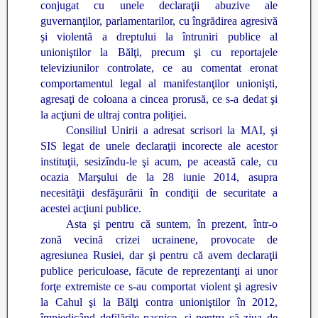
conjugat cu unele declaraţii abuzive ale
guvernanţilor, parlamentarilor, cu îngrădirea agresivă
şi violentă a dreptului la întruniri publice al
unioniştilor la Bălţi, precum şi cu reportajele
televiziunilor controlate, ce au comentat eronat
comportamentul legal al manifestanţilor unionişti,
agresaţi de coloana a cincea prorusă, ce s-a dedat şi
la acţiuni de ultraj contra poliţiei.
Consiliul Unirii a adresat scrisori la MAI, şi
SIS legat de unele declaraţii incorecte ale acestor
instituţii, sesizîndu-le şi acum, pe această cale, cu
ocazia Marşului de la 28 iunie 2014, asupra
necesităţii desfăşurării în condiţii de securitate a
acestei acţiuni publice.
Asta şi pentru că suntem, în prezent, într-o
zonă vecină crizei ucrainene, provocate de
agresiunea Rusiei, dar şi pentru că avem declaraţii
publice periculoase, făcute de reprezentanţi ai unor
forţe extremiste ce s-au comportat violent şi agresiv
la Cahul şi la Bălţi contra unioniştilor în 2012,
împiedicând defilările paşnice, şi pentru că ziua de