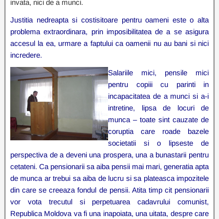
invata, nici de a munci.
Justitia nedreapta si costisitoare pentru oameni este o alta
problema extraordinara, prin imposibilitatea de a se asigura
accesul la ea, urmare a faptului ca oamenii nu au bani si nici
incredere.
Salariile mici, pensile mici
pentru copiii cu parinti in
incapacitatea de a munci si a-i
intretine, lipsa de locuri de
munca – toate sint cauzate de
coruptia care roade bazele
societatii si o lipseste de
perspectiva de a deveni una prospera, una a bunastarii pentru
cetateni. Ca pensionarii sa aiba pensii mai mari, generatia apta
de munca ar trebui sa aiba de lucru si sa plateasca impozitele
din care se creeaza fondul de pensii. Atita timp cit pensionarii
vor vota trecutul si perpetuarea cadavrului comunist,
Republica Moldova va fi una inapoiata, una uitata, despre care