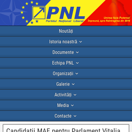
Noutăți
Istoria noastră
Documente
Echipa PNL
Organizații
Galerie
Activități
Media
Contacte
Candidatii MAE pentru Parlament Vitalia