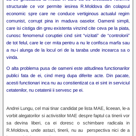
structurale ce vor permite iesirea R.Moldova din colapsul
economic spre care ne conduce vertiginous actualul regim
comunist, corrupt pina in maduva oaselor. Oamenii simpli,
care isi cistiga din greu existenta vinzind cite ceva pe la piata,
cunosc fenomenul coruptiei cind sint “vizitati” de “controlorii”
de tot felul, care le cer mita pentru a nu le confisca marfa sau
a nu-i alunga de la locul ori de la taraba unde incearca sa o
vinda.
O alta problema pusa de oameni este atitudinea functionarilor
publici fata de ei, cind merg dupa diferite acte. Din pacate,
acesti functionari inca nu au constientizat ca ei sint in serviciul
cetatenilor, nu cetatenii ii servesc pe ei.
Andrei Lungu, cel mai tinar candidat pe lista MAE, liceean, le-a
vorbit alegatorilor si activistilor MAE despre faptul ca tinerii vor
sa devina liberi, ca ei doresc o schimbare radicala in
R.Moldova, unde astazi, tinerii, nu au perspectiva nici de a