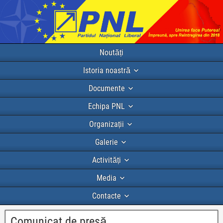
Noutăți
Istoria noastră
Documente
Echipa PNL
Organizații
Galerie
Activități
Media
Contacte
Comunicat de presă