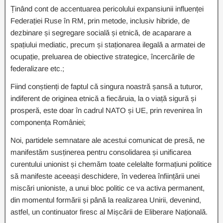
Ținând cont de accentuarea pericolului expansiunii influenței
Federației Ruse în RM, prin metode, inclusiv hibride, de
dezbinare și segregare socială și etnică, de acaparare a
spațiului mediatic, precum și staționarea ilegală a armatei de
ocupație, preluarea de obiective strategice, încercările de
federalizare etc.;
Fiind conștienți de faptul că singura noastră șansă a tuturor,
indiferent de originea etnică a fiecăruia, la o viață sigură și
prosperă, este doar în cadrul NATO și UE, prin revenirea în
componența României;
Noi, partidele semnatare ale acestui comunicat de presă, ne
manifestăm susținerea pentru consolidarea și unificarea
curentului unionist și chemăm toate celelalte formațiuni politice
să manifeste aceeași deschidere, în vederea înființării unei
miscări unioniste, a unui bloc politic ce va activa permanent,
din momentul formării și până la realizarea Unirii, devenind,
astfel, un continuator firesc al Mișcării de Eliberare Națională.