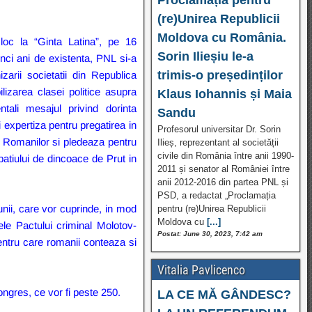
(re)Unirea Republicii
Moldova cu România.
 loc la “Ginta Latina”, pe 16
Sorin Ilieșiu le-a
nci ani de existenta, PNL si-a
trimis-o președinților
zarii societatii din Republica
lizarea clasei politice asupra
Klaus Iohannis și Maia
ntali mesajul privind dorinta
Sandu
i expertiza pentru pregatirea in
Profesorul universitar Dr. Sorin
ia Romanilor si pledeaza pentru
Ilieș, reprezentant al societății
civile din România între anii 1990-
patiului de dincoace de Prut in
2011 și senator al României între
anii 2012-2016 din partea PNL și
PSD, a redactat „Proclamația
unii, care vor cuprinde, in mod
pentru (re)Unirea Republicii
Moldova cu
[...]
ele Pactului criminal Molotov-
Postat: June 30, 2023, 7:42 am
entru care romanii conteaza si
Vitalia Pavlicenco
congres, ce vor fi peste 250.
LA CE MĂ GÂNDESC?