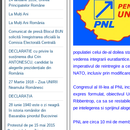
Principatelor Române
La Mulți Ani
La Mulți Ani România
Comunicat de presă Blocul BUN
solicită înregistrarea oficială la
Comisia Electorală Centrală
DECLARATIE cu privire la
populatiei celui de-al doilea s
susținerea dlui Crin
vederea integrarii euratlantic
ANTONESCU, candidat la
imperativul de reintregire a c
alegerile prezidențiale din
NATO, inclusiv prin modificare
România
27 Martie 1918 – Ziua UNIRII
Congresul al III-lea al PNL in
Neamului Românesc
expres formulat, obiectivul U
DECLARAȚIA
Ribbentrop, ca sa se restabil
28 iunie 1940 este o zi neagră
pe intelegerea si sprijinul alog
în istoria românilor din
Basarabia şinordul Bucovinei
PNL are circa 10 mii de membri, 
Protestul de pe 15 mai 2015