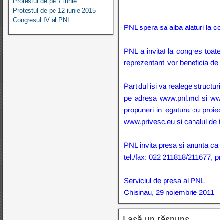
Protestul de pe 7 iunie
Protestul de pe 12 iunie 2015
Congresul IV al PNL
PNL spera sa aiba alaturi la c
PNL a invitat la congres toat
reprezentanti vor beneficia de 
Partidul isi va realege structu
pe adresa www.pnl.md si www
propuneri in legatura cu proie
www.privesc.eu si canalul de 
PNL invita presa si anunta ca zi
tel./fax: 022 211818/211677, p
Serviciul de presa al PNL
Chisinau, 29 noiembrie 2011
Lasă un răspuns