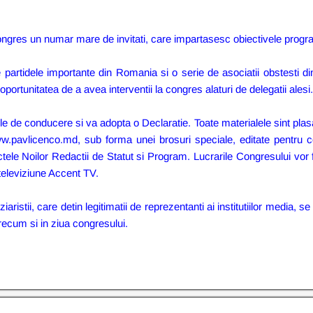
ongres un numar mare de invitati, care impartasesc obiectivele progra
e partidele importante din Romania si o serie de asociatii obstesti d
oportunitatea de a avea interventii la congres alaturi de delegatii alesi
rile de conducere si va adopta o Declaratie. Toate materialele sint plas
.pavlicenco.md, sub forma unei brosuri speciale, editate pentru c
ctele Noilor Redactii de Statut si Program. Lucrarile Congresului vor f
televiziune Accent TV.
aristii, care detin legitimatii de reprezentanti ai institutiilor media, s
recum si in ziua congresului.