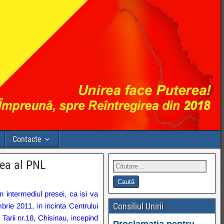
Contacte
lea al PNL
in intermediul presei, ca isi va
Consiliul Unirii
brie 2011, in incinta Centrului
 Tarii nr.18, Chisinau, incepind
Proclamația pentru