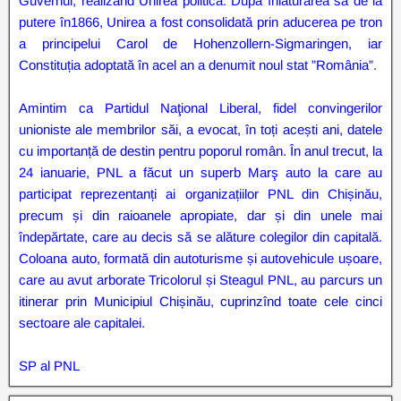
Guvernul, realizând Unirea politică. După înlăturarea sa de la
putere în1866, Unirea a fost consolidată prin aducerea pe tron
a principelui Carol de Hohenzollern-Sigmaringen, iar
Constituția adoptată în acel an a denumit noul stat ”România”.
Amintim ca Partidul Naţional Liberal, fidel convingerilor
unioniste ale membrilor săi, a evocat, în toți acești ani, datele
cu importanță de destin pentru poporul român. În anul trecut, la
24 ianuarie, PNL a făcut un superb Marş auto la care au
participat reprezentanți ai organizațiilor PNL din Chișinău,
precum și din raioanele apropiate, dar și din unele mai
îndepărtate, care au decis să se alăture colegilor din capitală.
Coloana auto, formată din autoturisme și autovehicule ușoare,
care au avut arborate Tricolorul și Steagul PNL, au parcurs un
itinerar prin Municipiul Chișinău, cuprinzînd toate cele cinci
sectoare ale capitalei.
SP al PNL