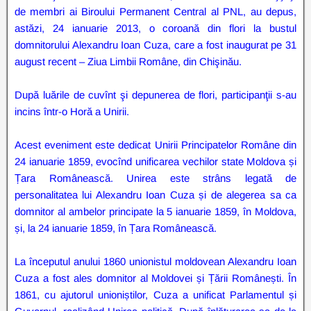
de membri ai Biroului Permanent Central al PNL, au depus,
astăzi, 24 ianuarie 2013, o coroană din flori la bustul
domnitorului Alexandru Ioan Cuza, care a fost inaugurat pe 31
august recent – Ziua Limbii Române, din Chişinău.
După luările de cuvînt şi depunerea de flori, participanţii s-au
incins într-o Horă a Unirii.
Acest eveniment este dedicat Unirii Principatelor Române din
24 ianuarie 1859, evocînd unificarea vechilor state Moldova și
Țara Românească. Unirea este strâns legată de
personalitatea lui Alexandru Ioan Cuza și de alegerea sa ca
domnitor al ambelor principate la 5 ianuarie 1859, în Moldova,
și, la 24 ianuarie 1859, în Țara Românească.
La începutul anului 1860 unionistul moldovean Alexandru Ioan
Cuza a fost ales domnitor al Moldovei și Țării Românești. În
1861, cu ajutorul unioniștilor, Cuza a unificat Parlamentul și