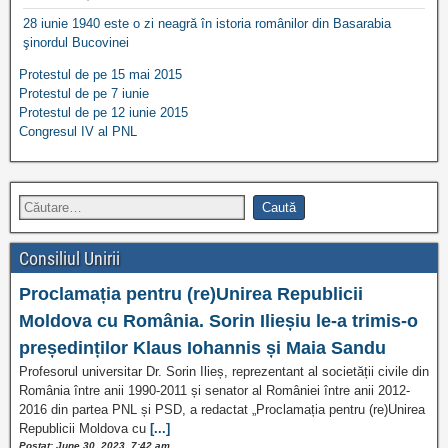
28 iunie 1940 este o zi neagră în istoria românilor din Basarabia
şinordul Bucovinei
Protestul de pe 15 mai 2015
Protestul de pe 7 iunie
Protestul de pe 12 iunie 2015
Congresul IV al PNL
Consiliul Unirii
Proclamația pentru (re)Unirea Republicii
Moldova cu România. Sorin Ilieșiu le-a trimis-o
președinților Klaus Iohannis și Maia Sandu
Profesorul universitar Dr. Sorin Ilieș, reprezentant al societății civile din
România între anii 1990-2011 și senator al României între anii 2012-
2016 din partea PNL și PSD, a redactat „Proclamația pentru (re)Unirea
Republicii Moldova cu
[...]
Postat: June 30, 2023, 7:42 am