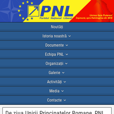
Noutăți
Istoria noastră
Documente
Echipa PNL
Organizații
Galerie
Activități
Media
Contacte
De ziua Unirii Principatelor Romane, PNL