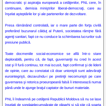
democratic şi aspiraţia europeană a cetăţenilor, PNL cere, în
continuare, demisia miniştrilor liberal-democraţi, care au
înşelat aşteptările lor şi ale partenerilor de dezvoltare.
Presa rămânând controlată, iar o mare parte din forţa civilă
preferând buzunarul călduţ al Puterii, societatea rămţne fără
agenţi sanitari, fapt ce nu conduce la schimbarea lucrurilor sub
presiune publică.
Toate docmeniile social-economice se află într-o stare
deplorabilă, pentru că, de fapt, guvernanţii nu cred în acest
stat şi îl fură continuu, tot mai iscusit, fapt confirmat şi de liderii
de opinie, care au constatat că doar unioniştii sunt adevăraţii
eurointegrişti, dezavuîndu-i pe pretinţii necomunişti pe care
guvernarea şi retorica proeuropeană falsă îi interesează numai
până unde le ajunge braţul captator de bunuri materiale.
PNL îi îndeamnă pe cetăţenii Republicii Moldova să nu se lase
înşelaţi de sondajelecumpărate de oligarhi şi să ştie că soarta