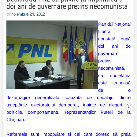
doi ani de guvernare pretins necomunista
noiembrie 24, 2012
Partidul Naţional
Liberal
constată, după
doi ani de
guvernare
pretins
necomunistă,
că societatea
este cuprinsă
de o
dezamăgire generalizată, cauzată de decalajul dintre
aşteptările electoratului democrat, înainte de alegeri, şi
politicile, comportamentul reprezentanţilor Puterii de la
Chişinău.
Reformele sunt impopulare şi cei care doresc să preia