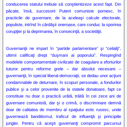
conducerea statului trebuie să conştientizeze acest fapt. Din
păcate, însă, succesorii Puterii comuniste pornesc, în
practicile de guvernare, de la aceleaşi calcule electorale,
populiste, intrînd în cârdăşii oneroase, care conduc la sporirea
corupţiei şi la deprimarea, în consecinţă, a societăţii.
Guvernanţii ne impart în “partide parlamentare” şi “ceilalţi”,
ultimii calificaţi drept “duşmani ai poporului”. Respingînd
modelele comportamentale civilizate de coagulare a eforturilor
tuturor pentru reforme grele – dar absolut necesare –
guvernanţii, în special liberal-democraţii, se dedau unor acţiuni
condamnabile de deturnare, în scopuri personale, a fondurilor
publice şi a celor provenite de la statele donatoare, fapt ce
constituie nu doar o practică urâtă, trăită în cei zece ani de
guvernare comunistă, dar şi o crimă, o discriminare demnă
doar de calitatea de membru al spaţiului estic rusesc, unde
guvernează banditismul, traficul de influenţă şi principiile
junglei. Pentru că aceşti guvernanţi compromit parcursul