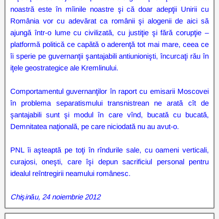
noastră este în mîinile noastre şi că doar adepţii Unirii cu
România vor cu adevărat ca românii şi alogenii de aici să
ajungă într-o lume cu civilizată, cu justiţie şi fără corupţie –
platformă politică ce capătă o aderenţă tot mai mare, ceea ce
îi sperie pe guvernanţii şantajabili antiunionişti, încurcaţi rău în
iţele geostrategice ale Kremlinului.
Comportamentul guvernanţilor în raport cu emisarii Moscovei
în problema separatismului transnistrean ne arată cît de
şantajabili sunt şi modul în care vînd, bucată cu bucată,
Demnitatea naţională, pe care niciodată nu au avut-o.
PNL îi aşteaptă pe toţi în rîndurile sale, cu oameni verticali,
curajosi, oneşti, care îşi depun sacrificiul personal pentru
idealul reîntregirii neamului românesc.
Chişinău, 24 noiembrie 2012