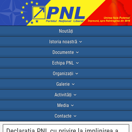
Noutăți
Istoria noastră
Documente
Echipa PNL
Organizații
Galerie
Activități
Media
Contacte
Declaratia PNL cu privire la implinirea a