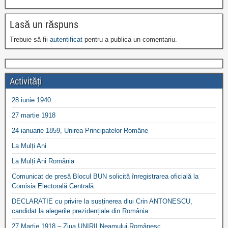
Lasă un răspuns
Trebuie să fii
autentificat
pentru a publica un comentariu.
Activități
28 iunie 1940
27 martie 1918
24 ianuarie 1859, Unirea Principatelor Române
La Mulți Ani
La Mulți Ani România
Comunicat de presă Blocul BUN solicită înregistrarea oficială la
Comisia Electorală Centrală
DECLARATIE cu privire la susținerea dlui Crin ANTONESCU,
candidat la alegerile prezidențiale din România
27 Martie 1918 – Ziua UNIRII Neamului Românesc