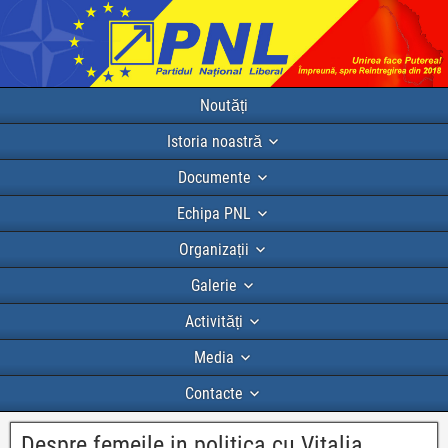
Noutăți
Istoria noastră
Documente
Echipa PNL
Organizații
Galerie
Activități
Media
Contacte
Despre femeile in politica cu Vitalia