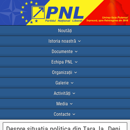
Noutăți
Istoria noastră
Documente
Echipa PNL
Organizații
Galerie
Activități
Media
Contacte
Despre situatia politica din Tara, la „Deni