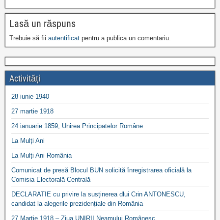
Lasă un răspuns
Trebuie să fii
autentificat
pentru a publica un comentariu.
Activități
28 iunie 1940
27 martie 1918
24 ianuarie 1859, Unirea Principatelor Române
La Mulți Ani
La Mulți Ani România
Comunicat de presă Blocul BUN solicită înregistrarea oficială la
Comisia Electorală Centrală
DECLARATIE cu privire la susținerea dlui Crin ANTONESCU,
candidat la alegerile prezidențiale din România
27 Martie 1918 – Ziua UNIRII Neamului Românesc