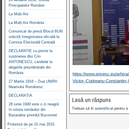
Principatelor Române
La Mulți Ani
La Mulți Ani România
Comunicat de presă Blocul BUN
solicită înregistrarea oficială la
Comisia Electorală Centrală
DECLARATIE cu privire la
susținerea dlui Crin
ANTONESCU, candidat la
alegerile prezidențiale din
România
https://www.privesc.eu/arhiva
Victor–Codreanu-Constantin–
27 Martie 1918 – Ziua UNIRII
Neamului Românesc
DECLARAȚIA
Lasă un răspuns
28 iunie 1940 este o zi neagră
Trebuie să fii
autentificat
pentru a 
în istoria românilor din
Basarabia şinordul Bucovinei
Protestul de pe 15 mai 2015