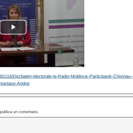
/82116/Dezbateri-electorale-la-Radio-Moldova–Participanti–Chisinau
Nastase-Andrei
publica un comentariu.