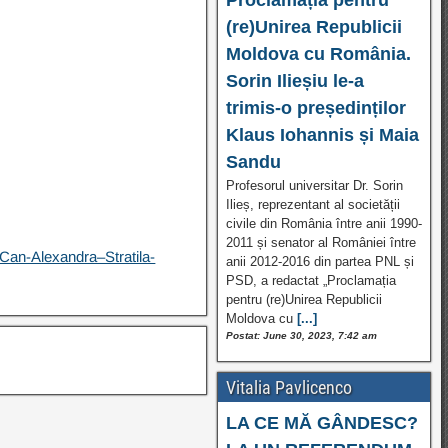
(re)Unirea Republicii
Moldova cu România.
Sorin Ilieșiu le-a
trimis-o președinților
Klaus Iohannis și Maia
Sandu
Profesorul universitar Dr. Sorin
Ilieș, reprezentant al societății
civile din România între anii 1990-
2011 și senator al României între
–Can-Alexandra–Stratila-
anii 2012-2016 din partea PNL și
PSD, a redactat „Proclamația
pentru (re)Unirea Republicii
Moldova cu
[...]
Postat: June 30, 2023, 7:42 am
Vitalia Pavlicenco
LA CE MĂ GÂNDESC?