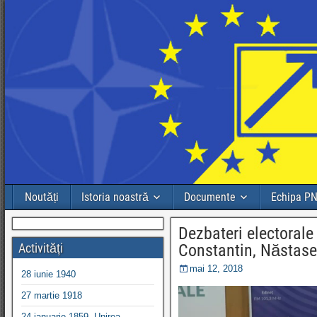
Noutăți
Istoria noastră
Documente
Echipa P
Dezbateri electorale
Activități
Constantin, Năstase
mai 12, 2018
28 iunie 1940
27 martie 1918
24 ianuarie 1859, Unirea