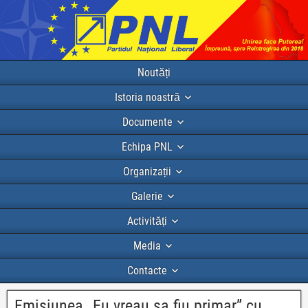
Noutăți
Istoria noastră
Documente
Echipa PNL
Organizații
Galerie
Activități
Media
Contacte
Emisiunea „Eu vreau sa fiu primar” cu