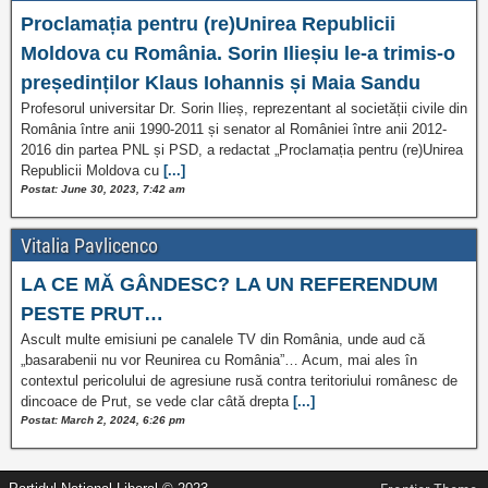
Proclamația pentru (re)Unirea Republicii
Moldova cu România. Sorin Ilieșiu le-a trimis-o
președinților Klaus Iohannis și Maia Sandu
Profesorul universitar Dr. Sorin Ilieș, reprezentant al societății civile din
România între anii 1990-2011 și senator al României între anii 2012-
2016 din partea PNL și PSD, a redactat „Proclamația pentru (re)Unirea
Republicii Moldova cu
[...]
Postat: June 30, 2023, 7:42 am
Vitalia Pavlicenco
LA CE MĂ GÂNDESC? LA UN REFERENDUM
PESTE PRUT…
Ascult multe emisiuni pe canalele TV din România, unde aud că
„basarabenii nu vor Reunirea cu România”… Acum, mai ales în
contextul pericolului de agresiune rusă contra teritoriului românesc de
dincoace de Prut, se vede clar câtă drepta
[...]
Postat: March 2, 2024, 6:26 pm