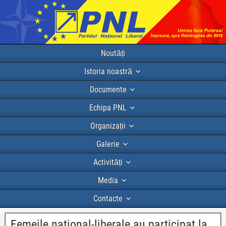
Noutăți
Istoria noastră
Documente
Echipa PNL
Organizații
Galerie
Activități
Media
Contacte
Femeile national-liberale au participat la