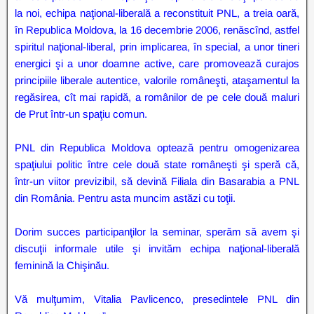
la noi, echipa naţional-liberală a reconstituit PNL, a treia oară,
în Republica Moldova, la 16 decembrie 2006, renăscînd, astfel
spiritul naţional-liberal, prin implicarea, în special, a unor tineri
energici şi a unor doamne active, care promovează curajos
principiile liberale autentice, valorile româneşti, ataşamentul la
regăsirea, cît mai rapidă, a românilor de pe cele două maluri
de Prut într-un spaţiu comun.
PNL din Republica Moldova optează pentru omogenizarea
spaţiului politic între cele două state româneşti şi speră că,
într-un viitor previzibil, să devină Filiala din Basarabia a PNL
din România. Pentru asta muncim astăzi cu toţii.
Dorim succes participanţilor la seminar, sperăm să avem şi
discuţii informale utile şi invităm echipa naţional-liberală
feminină la Chişinău.
Vă mulţumim, Vitalia Pavlicenco, presedintele PNL din