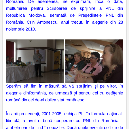
România. De asemenea, ne exprimăm, încă o dată,
mulţumirea pentru Scrisoarea de sprijinire a PNL din
Republica Moldova, semnată de Preşedintele PNL din
România, Crin Antonescu, anul trecut, în alegerile din 28
noiembrie 2010.
Sperăm să fim în măsură să vă sprijinim şi pe viitor, în
alegerile dinRomânia, ce urmează şi pentru cei cu cetăţenie
română din cel de-al doilea stat românesc.
În anii precedenţi, 2001-2005, echipa PL, în formula naţional-
liberală, a avut o bună cooperare cu PNL din România –
ambele partide fiind în opoziţie. După unele evoluţii politice de