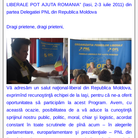
LIBERALE POT AJUTA ROMANIA” (Iasi, 2-3 iulie 2011) din
partea Delegatiei PNL din Republica Moldova
Dragi prietene, dragi prieteni,
Vă adresăm un salut naţional-liberal din Republica Moldova,
exprimînd recunoştinţă echipei de la Iaşi, pentru că ne-a oferit
oportunitatea să participăm la acest Program. Avem, cu
această ocazie, posibilitatea de a vă aduce la cunoştinţă
sprijinul nostru public, politic, moral, chiar şi logistic, acordat
constant în toate scrutinele de pînă acum – în alegerile
parlamentare, europarlamentare şi prezidenţiale – PNL din