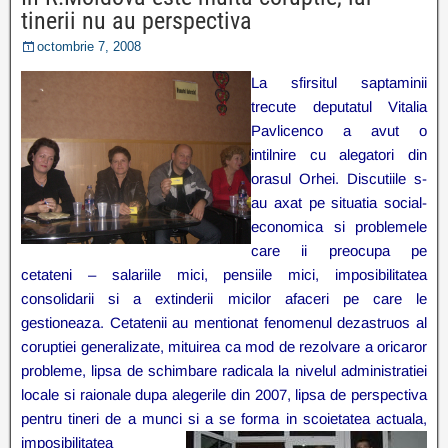
tinerii nu au perspectiva
octombrie 7, 2008
La sfirsitul saptaminii
trecute deputatul Vitalia
Pavlicenco a avut o
intilnire cu alegatori din
orasul Orhei. Discutiile s-
au axat pe situatia social-
economica si problemele
care ii preocupa pe
cetateni – salariile mici, pensiile mici, imposibilitatea
consolidarii si a extinderii micilor afaceri pe care le
gestioneaza. Cetatenii au mentionat fenomenul dezastruos al
coruptiei generalizate, mituirea ca mod de rezolvare a oricaror
probleme, lipsa de schimbare radicala la nivelul administratiei
locale si raionale dupa alegerile din 2007, lipsa de perspectiva
pentru tineri de a munci si a se
forma in scoietatea actuala,
imposibilitatea