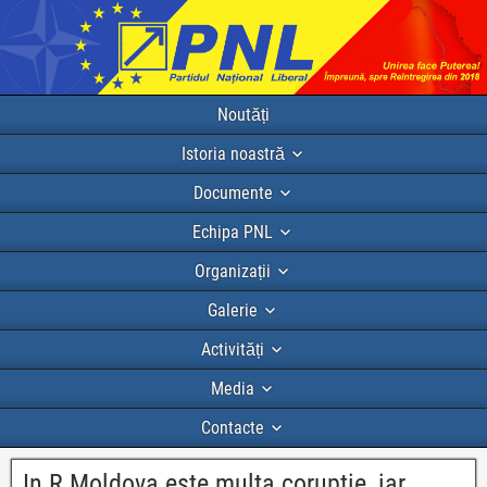
Noutăți
Istoria noastră
Documente
Echipa PNL
Organizații
Galerie
Activități
Media
Contacte
In R.Moldova este multa coruptie, iar