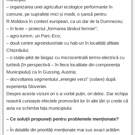
– organizarea unei agriculturi ecologice performante în
comune, pe suprafețe mici și medii, o șansă pentru
R.Moldova în context european, ca un dar de la Dumnezeu;
– în licee – proiectul „formarea tânărul fermier”;
– agro-turism, un Parc-Eco;
– două centre agroindustriale cu hab-uri în localități afiliate
Chișinăului;
– o stație-pilot de biogaz cu microcentrală termo-electrică cu
turbină (în perspectivă – în fiece localitate din componența
Municipiului) ca în Gussing, Austria;
– dezvoltarea segmentului „energiei verzi” (solare) după
experiența Sloveniei.
Despre aceste viziuni ori s-a vorbit puțin, ori deloc. Dar echipa
noastră cunoaște efectele promovării lor în alte țări și crede că
asta va schimba fața municipiului.
– Ce soluții propuneți pentru problemele menționate?
– În detaliile din priorități menționate mai sus exact arătăm