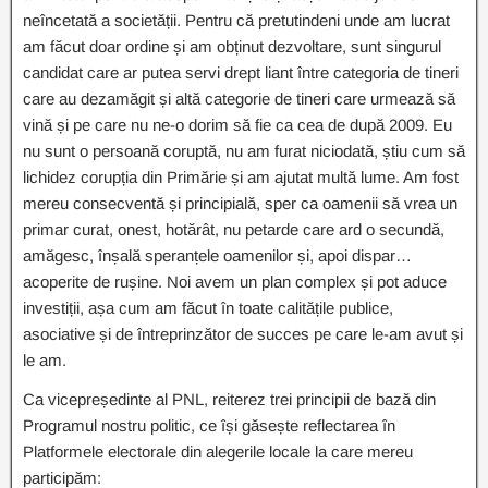
neîncetată a societății. Pentru că pretutindeni unde am lucrat
am făcut doar ordine și am obținut dezvoltare, sunt singurul
candidat care ar putea servi drept liant între categoria de tineri
care au dezamăgit și altă categorie de tineri care urmează să
vină și pe care nu ne-o dorim să fie ca cea de după 2009. Eu
nu sunt o persoană coruptă, nu am furat niciodată, știu cum să
lichidez corupția din Primărie și am ajutat multă lume. Am fost
mereu consecventă și principială, sper ca oamenii să vrea un
primar curat, onest, hotărât, nu petarde care ard o secundă,
amăgesc, înșală speranțele oamenilor și, apoi dispar…
acoperite de rușine. Noi avem un plan complex și pot aduce
investiții, așa cum am făcut în toate calitățile publice,
asociative și de întreprinzător de succes pe care le-am avut și
le am.
Ca vicepreședinte al PNL, reiterez trei principii de bază din
Programul nostru politic, ce își găsește reflectarea în
Platformele electorale din alegerile locale la care mereu
participăm: