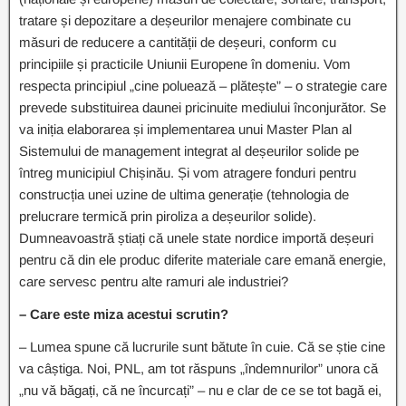
tratare și depozitare a deșeurilor menajere combinate cu
măsuri de reducere a cantității de deșeuri, conform cu
principiile și practicile Uniunii Europene în domeniu. Vom
respecta principiul „cine poluează – plătește” – o strategie care
prevede substituirea daunei pricinuite mediului înconjurător. Se
va iniția elaborarea și implementarea unui Master Plan al
Sistemului de management integrat al deșeurilor solide pe
întreg municipiul Chișinău. Și vom atragere fonduri pentru
construcția unei uzine de ultima generație (tehnologia de
prelucrare termică prin piroliza a deșeurilor solide).
Dumneavoastră știați că unele state nordice importă deșeuri
pentru că din ele produc diferite materiale care emană energie,
care servesc pentru alte ramuri ale industriei?
– Care este miza acestui scrutin?
– Lumea spune că lucrurile sunt bătute în cuie. Că se știe cine
va câștiga. Noi, PNL, am tot răspuns „îndemnurilor” unora că
„nu vă băgați, că ne încurcați” – nu e clar de ce se tot bagă ei,