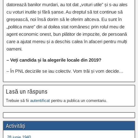
datorează banilor murdari, au tot dat „voturi utile” și s-au ales
cu voturi inutile și fără șanse. Au dreptul să tot continue să
greșească, noi însă dorim să le oferim altceva. Eu sunt în
„politica mare” din al doilea stat românesc prin rolul meu de
agent economic onest, bun plătitor de impozite, de persoană
care a ajutat mereu și a deschis calea în afaceri pentru mulți
oameni.
– Veți candida și la alegerile locale din 2019?
– În PNL deciziile se iau colectiv. Vom trăi și vom decide…
Lasă un răspuns
Trebuie să fii
autentificat
pentru a publica un comentariu.
Activități
28 iunie 1940