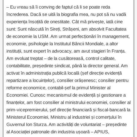
– Eu vreau să îi conving de faptul că li se poate reda
încrederea. Dacă se uită la biografia mea, nu pot să nu vadă
experiența însoțită de onestitate. Cât mă privește, iată cine
sunt: Sunt născută în Sireți, Strășeni, am absolvit Facultatea
de economie la USM. Am urmat perfecționări în management,
economie, psihologie la Institutul Băncii Mondiale, a altor
instituții, sunt expert în advocacy, am avut stagieri în Franța.
Am evoluat treptat – de la cusătoreasă, control calitate,
contabilitate, președinte sindicat, până la director general. Am
activat în administrația publică locală (șef direcție evidență
repartizare a locuințelor), consilier orășenesc; consilier pentru
reforme economice, contabil-șef la primul Minister al
Economiei. Cunosc mecanismul de evidență și gestionare a
finanțelor, am fost consilier al ministrului economiei, consilier al
prim-vicepremierului, șef direcție financiară și fiscal-bancară la
Ministerul Economiei, Ministru al industriei și comerțului în
Guvernul Ion Sturza. Am activități de voluntariat – președinte
al Asociației patronale din industria ușoară – APIUS,