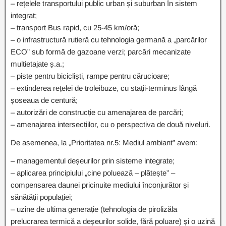
– rețelele transportului public urban și suburban în sistem
integrat;
– transport Bus rapid, cu 25-45 km/oră;
– o infrastructură rutieră cu tehnologia germană a „parcărilor
ECO” sub formă de gazoane verzi; parcări mecanizate
multietajate ș.a.;
– piste pentru bicicliști, rampe pentru cărucioare;
– extinderea rețelei de troleibuze, cu stații-terminus lângă
șoseaua de centură;
– autorizări de construcție cu amenajarea de parcări;
– amenajarea intersecțiilor, cu o perspectiva de două niveluri.
De asemenea, la „Prioritatea nr.5: Mediul ambiant” avem:
– managementul deșeurilor prin sisteme integrate;
– aplicarea principiului „cine poluează – plătește” –
compensarea daunei pricinuite mediului înconjurător și
sănătății populației;
– uzine de ultima generație (tehnologia de pirolizăla
prelucrarea termică a deșeurilor solide, fără poluare) și o uzină