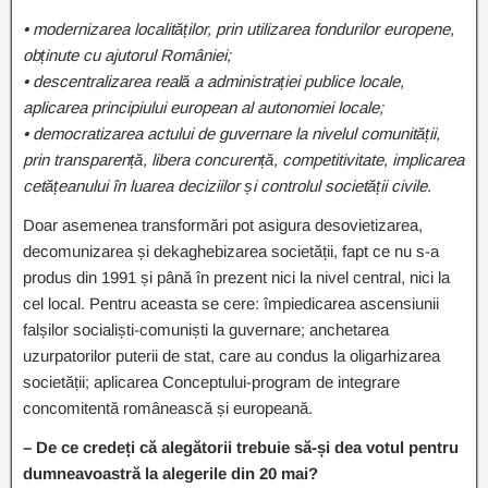
• modernizarea localităților, prin utilizarea fondurilor europene,
obținute cu ajutorul României;
• descentralizarea reală a administrației publice locale,
aplicarea principiului european al autonomiei locale;
• democratizarea actului de guvernare la nivelul comunității,
prin transparență, libera concurență, competitivitate, implicarea
cetățeanului în luarea deciziilor și controlul societății civile.
Doar asemenea transformări pot asigura desovietizarea,
decomunizarea și dekaghebizarea societății, fapt ce nu s-a
produs din 1991 și până în prezent nici la nivel central, nici la
cel local. Pentru aceasta se cere: împiedicarea ascensiunii
falșilor socialiști-comuniști la guvernare; anchetarea
uzurpatorilor puterii de stat, care au condus la oligarhizarea
societății; aplicarea Conceptului-program de integrare
concomitentă românească și europeană.
– De ce credeți că alegătorii trebuie să-și dea votul pentru
dumneavoastră la alegerile din 20 mai?