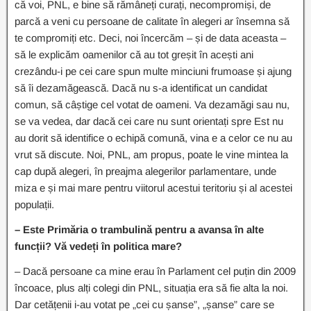
că voi, PNL, e bine să rămâneți curați, necompromiși, de
parcă a veni cu persoane de calitate în alegeri ar însemna să
te compromiți etc. Deci, noi încercăm – și de data aceasta –
să le explicăm oamenilor că au tot greșit în acești ani
crezându-i pe cei care spun multe minciuni frumoase și ajung
să îi dezamăgească. Dacă nu s-a identificat un candidat
comun, să câștige cel votat de oameni. Va dezamăgi sau nu,
se va vedea, dar dacă cei care nu sunt orientați spre Est nu
au dorit să identifice o echipă comună, vina e a celor ce nu au
vrut să discute. Noi, PNL, am propus, poate le vine mintea la
cap după alegeri, în preajma alegerilor parlamentare, unde
miza e și mai mare pentru viitorul acestui teritoriu și al acestei
populații.
– Este Primăria o trambulină pentru a avansa în alte
funcții? Vă vedeți în politica mare?
– Dacă persoane ca mine erau în Parlament cel puțin din 2009
încoace, plus alți colegi din PNL, situația era să fie alta la noi.
Dar cetățenii i-au votat pe „cei cu șanse”, „șanse” care se