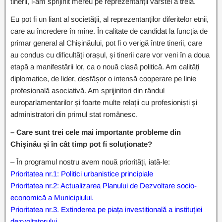
tinerii, i-am sprijinit mereu pe reprezentanții vârstei a treia.
Eu pot fi un liant al societății, al reprezentanților diferitelor etnii,
care au încredere în mine. În calitate de candidat la funcția de
primar general al Chișinăului, pot fi o verigă între tinerii, care
au condus cu dificultăți orașul, și tinerii care vor veni în a doua
etapă a manifestării lor, ca o nouă clasă politică. Am calități
diplomatice, de lider, desfășor o intensă cooperare pe linie
profesională asociativă. Am sprijinitori din rândul
europarlamentarilor și foarte multe relații cu profesioniști și
administratori din primul stat românesc.
– Care sunt trei cele mai importante probleme din
Chișinău și în cât timp pot fi soluționate?
– În programul nostru avem nouă priorități, iată-le:
Prioritatea nr.1: Politici urbanistice principiale
Prioritatea nr.2: Actualizarea Planului de Dezvoltare socio-
economică a Municipiului.
Prioritatea nr.3. Extinderea pe piața investițională a instituției
dezvoltatorului