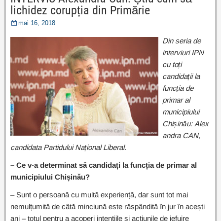
lichidez corupția din Primărie
mai 16, 2018
Din seria de
interviuri IPN
cu toți
candidații la
funcția de
primar al
municipiului
Chișinău:
Alex
andra CAN
,
candidata Partidului Național Liberal.
–
Ce v-a determinat să candidați la funcția de primar al
municipiului Chișinău?
– Sunt o persoană cu multă experiență, dar sunt tot mai
nemulțumită de câtă minciună este răspândită în jur în acești
ani – totul pentru a acoperi intențiile și acțiunile de jefuire