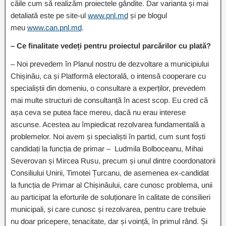
căile cum să realizăm proiectele gândite. Dar varianta și mai
detaliată este pe site-ul
www.pnl.md
și pe blogul
meu
www.can.pnl.md
.
– Ce finalitate vedeți pentru proiectul parcărilor cu plată?
– Noi prevedem în Planul nostru de dezvoltare a municipiului
Chișinău, ca și Platformă electorală, o intensă cooperare cu
specialiștii din domeniu, o consultare a experților, prevedem
mai multe structuri de consultanță în acest scop. Eu cred că
așa ceva se putea face mereu, dacă nu erau interese
ascunse. Acestea au împiedicat rezolvarea fundamentală a
problemelor. Noi avem și specialiști în partid, cum sunt foști
candidați la funcția de primar – Ludmila Bolboceanu, Mihai
Severovan și Mircea Rusu, precum și unul dintre coordonatorii
Consiliului Unirii, Timotei Țurcanu, de asemenea ex-candidat
la funcția de Primar al Chișinăului, care cunosc problema, unii
au participat la eforturile de soluționare în calitate de consilieri
municipali, și care cunosc și rezolvarea, pentru care trebuie
nu doar pricepere, tenacitate, dar și voință, în primul rând. Și