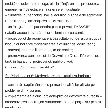
mobilă de colectare a biogazului la Țânțăreni, cu producerea
energiei termoelectrice și a unei sere industriale;
– curățirea, cu tehnologii noi, a lacurilor în zonele de agrement.
Reabilitarea și amenajarea albiei râului Bâc;
– un Program prin parteneriat public-privat: „FAS&CIP”
(fațadă-acoperiș-scară și curte-iluminare-parcare);
– proiect-pilot de reorientare a dezvoltatorilor de la construcția
blocurilor noi spre modernizarea blocurilor de locuit vechi;
– amenajarea/reabilitarea curților de cartier;
– promovarea conceptului de Dezvoltare Durabilă/proiect de
țară, în baza unui proiect-pilot, public-privat:
Clusterul
„SinProiectInvest-EV”
.
Ș
i „
Prioritatea nr.6: Modernizarea habitatului suburban”:
– consultări săptămânale cu primarii localităților afiliate pe
probleme din Program;
– implementarea a cinci proiecte-pilot de dezvoltare durabilă –
modernizarea localităților suburbane, o nouă piață BIO pentru
municipiu;