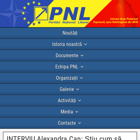
Noutăți
Istoria noastră
Documente
Echipa PNL
Organizații
Galerie
Activități
Media
Contacte
INTERVIU Alexandra Can: Știu cum să