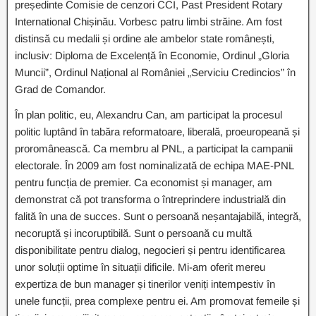
președinte Comisie de cenzori CCI, Past President Rotary
International Chișinău. Vorbesc patru limbi străine. Am fost
distinsă cu medalii și ordine ale ambelor state românești,
inclusiv: Diploma de Excelență în Economie, Ordinul „Gloria
Muncii”, Ordinul Național al României „Serviciu Credincios” în
Grad de Comandor.
În plan politic, eu, Alexandru Can, am participat la procesul
politic luptând în tabăra reformatoare, liberală, proeuropeană și
proromânească. Ca membru al PNL, a participat la campanii
electorale. În 2009 am fost nominalizată de echipa MAE-PNL
pentru funcția de premier. Ca economist și manager, am
demonstrat că pot transforma o întreprindere industrială din
falită în una de succes. Sunt o persoană neșantajabilă, integră,
necoruptă și incoruptibilă. Sunt o persoană cu multă
disponibilitate pentru dialog, negocieri și pentru identificarea
unor soluții optime în situații dificile. Mi-am oferit mereu
expertiza de bun manager și tinerilor veniți intempestiv în
unele funcții, prea complexe pentru ei. Am promovat femeile și