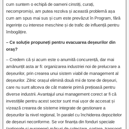
cum suntem o echipă de oameni cinstiți, curați,
necompromiși, am putea rezolva și această problemă așa
cum am spus mai sus și cum este prevăzut în Program, fără
ingerințe cu interese meschine și de trafic de influență pentru
îmbogățire.
– Ce soluție propuneți pentru evacuarea deșeurilor din
oraș?
– Credem că și acum este o anumită concurență, dar mai
amănunțit asta ar fi: organizarea industriei noi de prelucrare a
deșeurilor, prin crearea unui sistem viabil de management al
deșeurilor. Zilnic orașul elimină două mii de tone de deșeuri,
care nu sunt altceva de cât materie primă prețioasă pentru
diverse industrii. Avantajul unui management corect ar fi că
investițiile pentru acest sector sunt mai ușor de accesat și
vizează crearea de sisteme integrate de gestionare a
deșeurilor la nivel regional, în paralel cu închiderea depozitelor
de deșeuri neconforme. Se vor finanța din fonduri speciale
(naționale și europene) măsuri de colectare, sortare, transport,