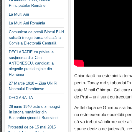
Principatelor Române
La Mulți Ani
La Mulți Ani România
Comunicat de presă Blocul BUN
solicită înregistrarea oficială la
Comisia Electorală Centrală
DECLARATIE cu privire la
susținerea dlui Crin
ANTONESCU, candidat la
alegerile prezidențiale din
România
Chiar dacă nu este aici la temă
pentru Today.md și abordat în 
27 Martie 1918 – Ziua UNIRII
Neamului Românesc
este Mihail Ghimpu. Cel care o
de Prut – unii sunt cu trecutur
DECLARAȚIA
28 iunie 1940 este o zi neagră
Astfel după ce Ghimpu s-a lău
în istoria românilor din
nu este exemplu societății pen
Basarabia şinordul Bucovinei
că va trebui să infirme cele a
Protestul de pe 15 mai 2015
spune decizia de judecată, i