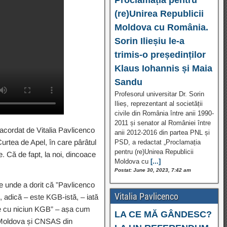
(re)Unirea Republicii
Moldova cu România.
Sorin Ilieșiu le-a
trimis-o președinților
Klaus Iohannis și Maia
Sandu
Profesorul universitar Dr. Sorin
Ilieș, reprezentant al societății
civile din România între anii 1990-
2011 și senator al României între
l acordat de Vitalia Pavlicenco
anii 2012-2016 din partea PNL și
urtea de Apel, în care pârâtul
PSD, a redactat „Proclamația
pentru (re)Unirea Republicii
. Că de fapt, la noi, dincoace
Moldova cu
[...]
Postat: June 30, 2023, 7:42 am
e unde a dorit că ”Pavlicenco
Vitalia Pavlicenco
, adică – este KGB-istă, – iată
ere cu niciun KGB” – așa cum
LA CE MĂ GÂNDESC?
.Moldova și CNSAS din