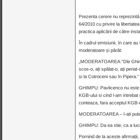
Prezenta cerere nu reprezintă 
64/2010 cu privire la libertate
practica aplicării de către inst
În cadrul emisiunii, în care au
moderatoare și pârât:
„MODERATOAREA:”Dle Ghimpu, i
scos-o, ați spălat-o, ați periat
și la Cotroceni sau în Pipera.”
GHIMPU: Pavlicenco nu este ex
KGB-ului si cind l-am intreba
conteaza, fara acceptul KGB-ulu
MODERATOAREA – I-ati putea s
GHIMPU: Da ea stie, ca a lucr
Pornind de la aceste afirmații