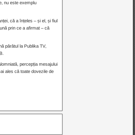
re, nu este exemplu
i, că a înțeles – și el, și fiul
ună prin ce a afirmat – că
nă pârâtul la Publika TV,
B.
calomniată, percepția mesajului
ai ales că toate dovezile de