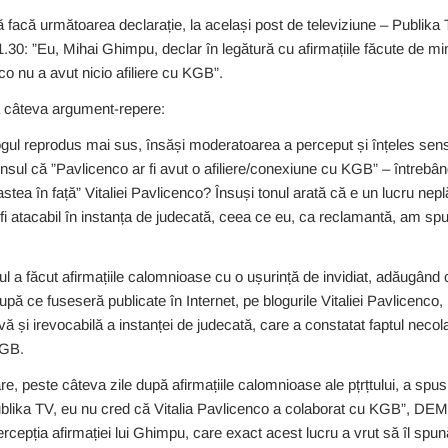
 facă următoarea declarație, la același post de televiziune – Publika
.30: ”Eu, Mihai Ghimpu, declar în legătură cu afirmațiile făcute de mi
co nu a avut nicio afiliere cu KGB”.
ă câteva argument-repere:
gul reprodus mai sus, însăși moderatoarea a perceput și înțeles sens
 sensul că ”Pavlicenco ar fi avut o afiliere/conexiune cu KGB” – întreb
 astea în față” Vitaliei Pavlicenco? Însuși tonul arată că e un lucru nep
i atacabil în instanța de judecată, ceea ce eu, ca reclamantă, am spu
tul a făcut afirmațiile calomnioase cu o ușurință de invidiat, adăugând
upă ce fuseseră publicate în Internet, pe blogurile Vitaliei Pavlicenco
vă și irevocabilă a instanței de judecată, care a constatat faptul necola
KGB.
e, peste câteva zile după afirmațiile calomnioase ale pțrțtului, a spus
a Publika TV, eu nu cred că Vitalia Pavlicenco a colaborat cu KGB
rcepția afirmației lui Ghimpu, care exact acest lucru a vrut să îl spună