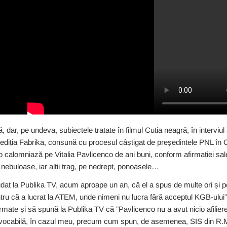
, dar, pe undeva, subiectele tratate în filmul Cutia neagră, în interviu
ediția Fabrika, consună cu procesul câștigat de președintele PNL în C
 calomniază pe Vitalia Pavlicenco de ani buni, conform afirmației sale
i nebuloase, iar alții trag, pe nedrept, ponoasele…
dat la Publika TV, acum aproape un an, că el a spus de multe ori și p
tru că a lucrat la ATEM, unde nimeni nu lucra fără acceptul KGB-ului”
firmate și să spună la Publika TV că ”Pavlicenco nu a avut nicio afili
revocabilă, în cazul meu, precum cum spun, de asemenea, SIS din R