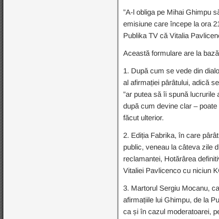
”A-l obliga pe Mihai Ghimpu să
emisiune care începe la ora 21
Publika TV că Vitalia Pavlicen
Această formulare are la baz
1. După cum se vede din dialo
al afirmației pârâtului, adică
”ar putea să îi spună lucrurile
după cum devine clar – poate f
făcut ulterior.
2. Ediția Fabrika, în care pârâ
public, veneau la câteva zile d
reclamantei, Hotărârea definiti
Vitaliei Pavlicenco cu niciun 
3. Martorul Sergiu Mocanu, car
afirmațiile lui Ghimpu, de l
ca și în cazul moderatoarei, pe