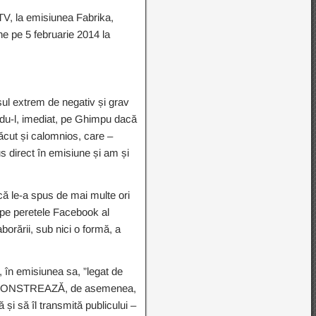
 TV, la emisiunea Fabrika,
ne pe 5 februarie 2014 la
ul extrem de negativ și grav
ându-l, imediat, pe Ghimpu dacă
lăcut și calomnios, care –
s direct în emisiune și am și
 că le-a spus de mai multe ori
, pe peretele Facebook al
borării, sub nici o formă, a
, în emisiunea sa, ”legat de
”, DEMONSTREAZĂ, de asemenea,
 și să îl transmită publicului –