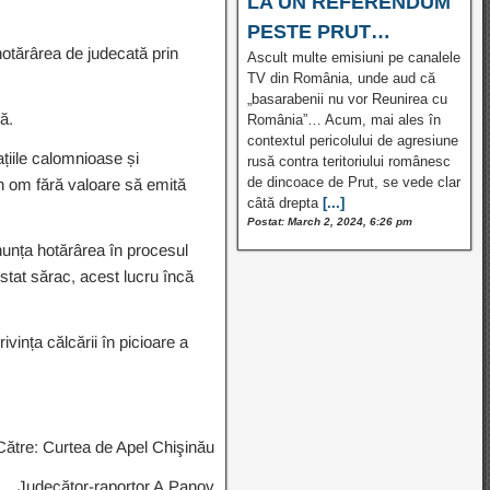
LA UN REFERENDUM
PESTE PRUT…
 hotărârea de judecată prin
Ascult multe emisiuni pe canalele
TV din România, unde aud că
„basarabenii nu vor Reunirea cu
ă.
România”… Acum, mai ales în
contextul pericolului de agresiune
țiile calomnioase și
rusă contra teritoriului românesc
de dincoace de Prut, se vede clar
un om fără valoare să emită
câtă drepta
[...]
Postat: March 2, 2024, 6:26 pm
onunța hotărârea în procesul
stat sărac, acest lucru încă
vința călcării în picioare a
ătre: Curtea de Apel Chişinău
Judecător-raportor A.Panov