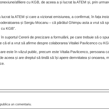
conexiune/afiliere cu KGB, de aceea a și lucrat la ATEM și, prin urma
lucrat la ATEM și care a vizionat emisiunea, a confirmat, în fața instanțe
 moderatoarea și Sergiu Mocanu – că pârâtul Ghimpu asta a vrut să sp
at cu KGB”.
în suportul Cererii de precizare a formulării, pe care trebuie să o spu
te că el a vrut să afirme despre colaborarea Vitaliei Pavlicenco cu KG
n, care este în văzul public, precum este Vitalia Pavlicenco, persoana 
de aceea și are dreptul să tindă să își apere demnitatea și onoarea, m
ce.
publica un comentariu.