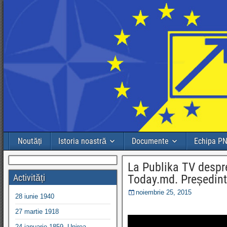
Noutăți
Istoria noastră
Documente
Echipa P
La Publika TV despre 
Activități
Today.md. Președint
noiembrie 25, 2015
28 iunie 1940
27 martie 1918
24 ianuarie 1859, Unirea