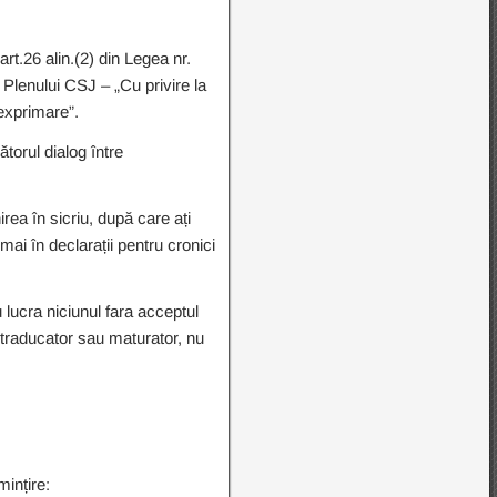
rt.26 alin.(2) din Legea nr.
a Plenului CSJ – „Cu privire la
 exprimare”.
ătorul dialog între
 în sicriu, după care ați
umai în declarații pentru cronici
lucra niciunul fara acceptul
 traducator sau maturator, nu
mințire: