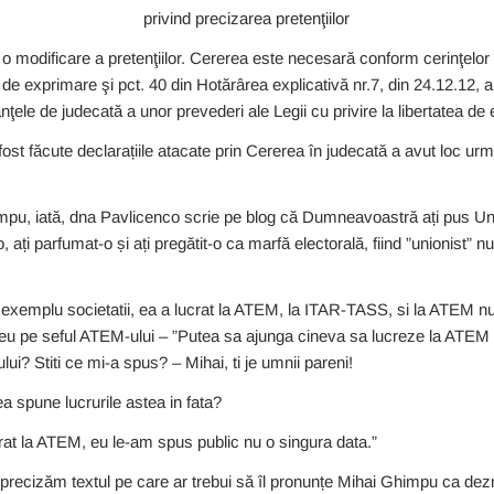
privind precizarea pretenţiilor
o modificare a pretenţiilor. Cererea este necesară conform cerinţelor a
a de exprimare şi pct. 40 din Hotărârea explicativă nr.7, din 24.12.12, 
anţele de judecată a unor prevederi ale Legii cu privire la libertatea de
 fost făcute declarațiile atacate prin Cererea în judecată a avut loc urm
ată, dna Pavlicenco scrie pe blog că Dumneavoastră ați pus Unirea
-o, ați parfumat-o și ați pregătit-o ca marfă electorală, fiind ”unionist” n
emplu societatii, ea a lucrat la ATEM, la ITAR-TASS, si la ATEM nu 
t eu pe seful ATEM-ului – ”Putea sa ajunga cineva sa lucreze la ATEM
i? Stiti ce mi-a spus? – Mihai, ti je umnii pareni!
pune lucrurile astea in fata?
at la ATEM, eu le-am spus public nu o singura data.”
, precizăm textul pe care ar trebui să îl pronunțe Mihai Ghimpu ca dez