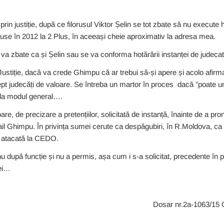
i prin justiție, după ce filorusul Viktor Șelin se tot zbate să nu execute
puse în 2012 la 2 Plus, în aceeași cheie aproximativ la adresa mea.
 zbate ca și Șelin sau se va conforma hotărârii instanței de judecat
stiție, dacă va crede Ghimpu că ar trebui să-și apere și acolo afirma
rept judecăți de valoare. Se întreba un martor în proces dacă ”poate 
– la modul general….
e, de precizare a pretențiilor, solicitată de instanță, înainte de a pr
il Ghimpu. În privința sumei cerute ca despăgubiri, în R.Moldova, ca 
i atacată la CEDO.
u după funcție și nu a permis, așa cum i s-a solicitat, precedente în pri
iei…
Dosar nr.2a-1063/15 C