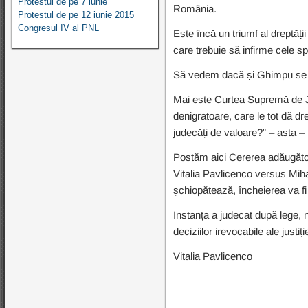
Protestul de pe 7 iunie
România.
Protestul de pe 12 iunie 2015
Congresul IV al PNL
Este încă un triumf al dreptăți
care trebuie să infirme cele s
Să vedem dacă și Ghimpu se va
Mai este Curtea Supremă de Ju
denigratoare, care le tot dă d
judecăți de valoare?” – asta 
Postăm aici Cererea adăugătoar
Vitalia Pavlicenco versus Miha
șchiopătează, încheierea va f
Instanța a judecat după lege, n
deciziilor irevocabile ale justiț
Vitalia Pavlicenco