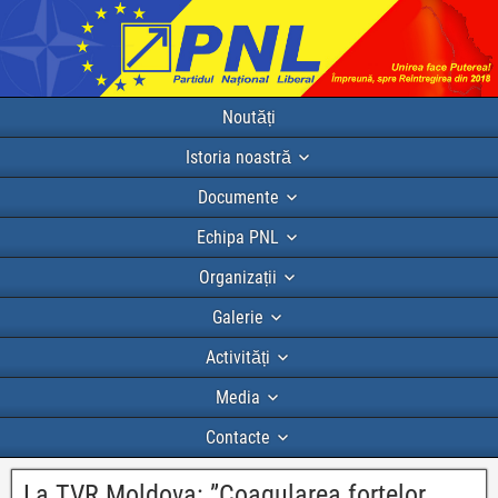
Noutăți
Istoria noastră
Documente
Echipa PNL
Organizații
Galerie
Activități
Media
Contacte
La TVR Moldova: ”Coagularea forțelor