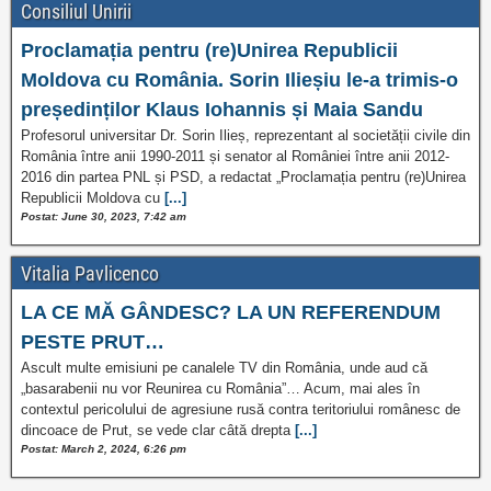
Consiliul Unirii
Proclamația pentru (re)Unirea Republicii
Moldova cu România. Sorin Ilieșiu le-a trimis-o
președinților Klaus Iohannis și Maia Sandu
Profesorul universitar Dr. Sorin Ilieș, reprezentant al societății civile din
România între anii 1990-2011 și senator al României între anii 2012-
2016 din partea PNL și PSD, a redactat „Proclamația pentru (re)Unirea
Republicii Moldova cu
[...]
Postat: June 30, 2023, 7:42 am
Vitalia Pavlicenco
LA CE MĂ GÂNDESC? LA UN REFERENDUM
PESTE PRUT…
Ascult multe emisiuni pe canalele TV din România, unde aud că
„basarabenii nu vor Reunirea cu România”… Acum, mai ales în
contextul pericolului de agresiune rusă contra teritoriului românesc de
dincoace de Prut, se vede clar câtă drepta
[...]
Postat: March 2, 2024, 6:26 pm