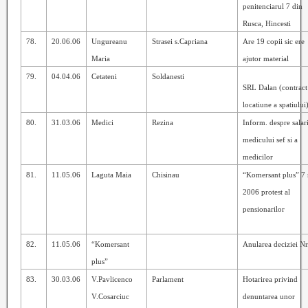
penitenciarul 7 din
Rusca, Hincesti
78.
20.06.06
Ungureanu
Strasei s.Capriana
Are 19 copii sic ere
Maria
ajutor material
79.
04.04.06
Cetateni
Soldanesti
SRL Dalan (contract
locatiune a spatiului
80.
31.03.06
Medici
Rezina
Inform. despre salar
medicului sef si a
medicilor
81.
11.05.06
Laguta Maia
Chisinau
“Komersant plus” 7
2006 protest al
pensionarilor
82.
11.05.06
“Komersant
Anularea deciziei N
plus”
83.
30.03.06
V.Pavlicenco
Parlament
Hotarirea privind
V.Cosarciuc
denuntarea unor