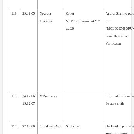
110.
25.11.05
Negruta
Orhei
Andrei Sirghi o pers
Ecaterina
Str.M.Sadoveanu 24 “b”
SRL
ap.28
“MOLDSEMPORU
Fond.Demian si
Vornicescu
111.
24.07.06
V.Pavlicenco
Informatii privind a
15.02.07
de stare civile
112.
27.02.06
Covalenco Ana
Soldanesti
Declaratiile publicat
ziarul “Cuvintul”