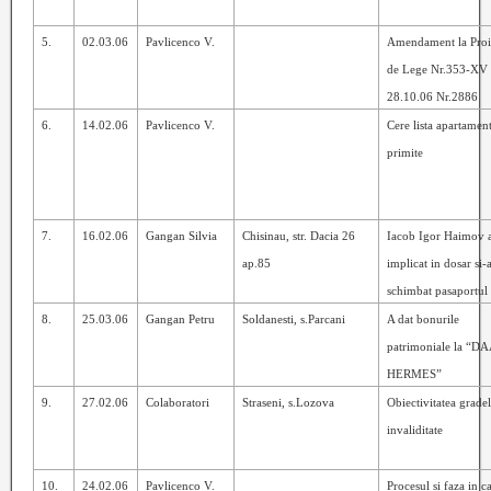
5.
02.03.06
Pavlicenco V.
Amendament
la Pro
de Lege Nr.353-XV 
28.10.06 Nr.2886
6.
14.02.06
Pavlicenco V.
Cere lista apartamen
primite
7.
16.02.06
Gangan Silvia
Chisinau, str. Dacia 26
Iacob Igor Haimov a
ap.85
implicat in dosar si-
schimbat pasaportul
8.
25.03.06
Gangan Petru
Soldanesti, s.Parcani
A dat bonurile
patrimoniale la “D
HERMES”
9.
27.02.06
Colaboratori
Straseni, s.Lozova
Obiectivitatea grade
invaliditate
10.
24.02.06
Pavlicenco V.
Procesul si faza in c