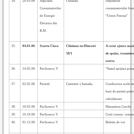
34.
20.03.06
Aspciatia
Chisinau
Depistarile
Consumatorilor
consumatorului frau
de Energie
“Union Fenosa”
Electrica din
R.M.
35.
04.01.06
Scurtu Clara
Chisinau str.Hincesti
A cerut ajutor mas
58/1
de spalat, transistor
scurta
36.
14.02.06
Pavlicenco V.
“Statul sprijina pres
37.
02.02.06
Parintii
Cantemir s.Samalia
Conducerea scolii st
bani de parinti pent
calculatoare
38.
10.02.06
Pavlicenco V.
Manastirea Curchi
39.
10.10.06
Pavlicenco V.
Conf.comun. romane
40.
01.12.06
Pavlicenco V.
Buletin de vot