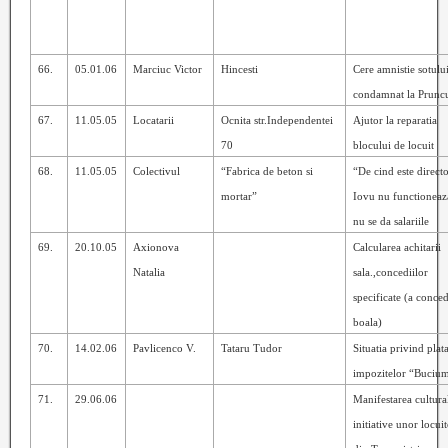
66.
05.01.06
Marciuc Victor
Hincesti
Cere amnistie sotulu
condamnat la Prunc
67.
11.05.05
Locatarii
Ocnita str.Independentei
Ajutor la reparatia
70
blocului de locuit
68.
11.05.05
Colectivul
“Fabrica de beton si
“De cind este direct
mortar”
Iovu nu functioneaza
nu se da salariile
69.
20.10.05
Axionova
Calcularea achitarii
Natalia
sala.,concediilor
specificate (a conce
boala)
70.
14.02.06
Pavlicenco V.
Tataru Tudor
Situatia privind plat
impozitelor “Buciu
71.
29.06.06
Manifestarea cultura
initiative unor locuit