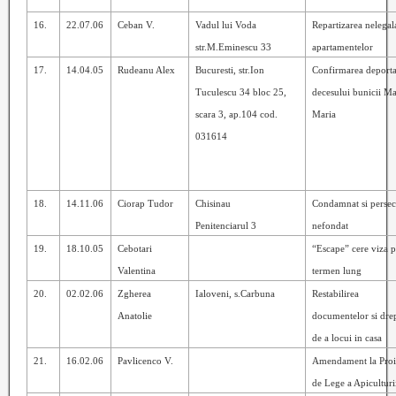
16.
22.07.06
Ceban V.
Vadul lui Voda
Repartizarea nelegal
str.M.Eminescu 33
apartamentelor
17.
14.04.05
Rudeanu Alex
Bucuresti, str.Ion
Confirmarea deportar
Tuculescu 34 bloc 25,
decesului bunicii Ma
scara 3, ap.104 cod.
Maria
031614
18.
14.11.06
Ciorap Tudor
Chisinau
Condamnat si persec
Penitenciarul 3
nefondat
19.
18.10.05
Cebotari
“Escape” cere viza 
Valentina
termen lung
20.
02.02.06
Zgherea
Ialoveni, s.Carbuna
Restabilirea
Anatolie
documentelor si dre
de a locui in casa
21.
16.02.06
Pavlicenco V.
Amendament
la Pro
de Lege a Apiculturi