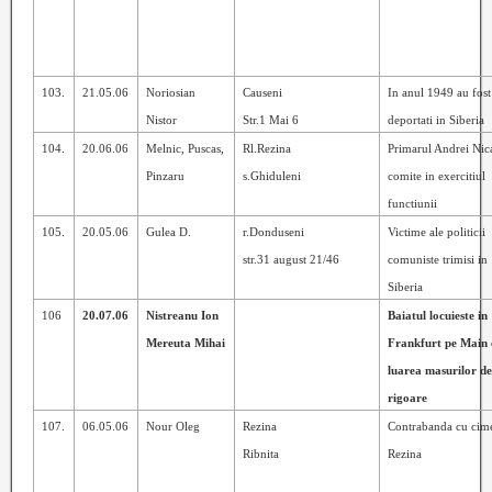
103.
21.05.06
Noriosian
Causeni
In anul 1949 au fost
Nistor
Str.1 Mai 6
deportati in Siberia
104.
20.06.06
Melnic, Puscas,
Rl.Rezina
Primarul Andrei Nic
Pinzaru
s.Ghiduleni
comite in exercitiul
functiunii
105.
20.05.06
Gulea D.
r.Donduseni
Victime ale politicii
str.31 august 21/46
comuniste trimisi in
Siberia
106
20.07.06
Nistreanu Ion
Baiatul locuieste in
Mereuta Mihai
Frankfurt pe Main 
luarea masurilor d
rigoare
107.
06.05.06
Nour Oleg
Rezina
Contrabanda cu cime
Ribnita
Rezina