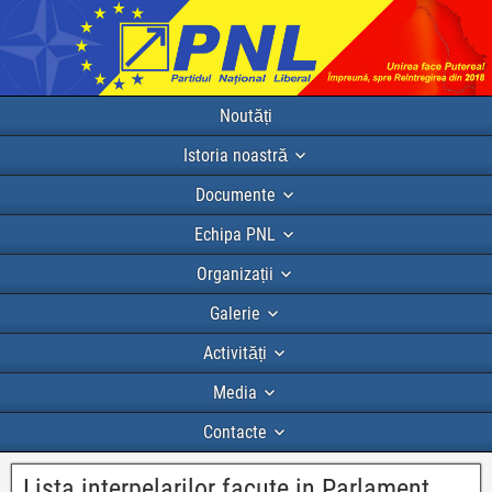
Noutăți
Istoria noastră
Documente
Echipa PNL
Organizații
Galerie
Activități
Media
Contacte
Lista interpelarilor facute in Parlament