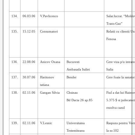
134.
06.03.06
V.Pavlicenco
Salar.lucrat. “Moldo
Trans-Gaz”
135.
15.12.05
Consumatori
Relatii cu clientii U
Fenosa
136.
22.08.06
Anicov Oxana
Bucuresti
Cere viza p/u intrare
Ambasada Italiei
Italia
137.
30.07.06
Haritonov
Bender
Cere foaie la sanator
tatiana
138.
02.11.06
Gangan Silvia
Chsinau
Fiul a dat lui Haimo
Bd Dacia 26 ap.85
5.375 $ si judecator
rezolva cazul
139.
02.11.06
V.Lesnic
Universitatea
Raspuns pentru Vorn
Testemiteanu
la nr.102