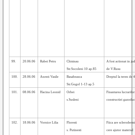
99.
20.06.06
Rabei Petru
Chisinau
A fost actionat in ju
Str.Socoleni 10 ap.85
de V.Rusu
100.
28.06.06
Axenti Vasile
Basabeasca
Dreptul la teren de
4
Str.Gogol 1-13 ap.5
101.
08.06.06
Hacina Leonid
Orhei
Finantarea lucrarilor
s.Susleni
constructiei gazoduc
102.
18.06.06
Vornice Lilia
Floresti
Fiica are sclerodermi
s. Putinesti
cere ajutor material