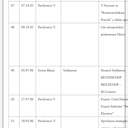
47.
07.10.05
Pavlicenco V.
V.Voronin in
“Komsomoliskaia
Pravda” a sfidat opo
48.
09.10.05
Pavlicenco V.
Cite intreprinderi
gestioneaza Ghicu
49.
05.07.06
Grosu Maria
Soldanesti
Dosarul Soldanesti
RECONSCOOP
MOLDCOOP –
M.Croitoru
50.
27.07.06
Pavlicenco V
Expert. Centr.Nation
Expert.Judiciare “Re
Electrice”
51.
18.05.06
Pavlicenco V.
Aprobarea strategiei