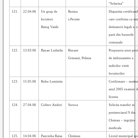
“Solarina”
121.
22.04.06
Un grup de
Rezina
Disparitia certificate
locuitori
s.Peciste
care confirma ca sin
Batog Vasile
detinatorii legali ai c
parti din bunurile
comunale
122.
13.03.06
Baxan Ludmila
Riscani
Propunera unui proi
Grinauti, Pelinia
de imbunatatire a
indicilor vietii
locuitorilor
123.
15.05.06
Robu Luminita
Confirmare – sustine
anul 2005 examen d
licenta
124.
27.04.06
Colitov Andrei
Soroca
Solicita transfer in
penitenciarul 9 din
Chsinau – ingrijire
medicala
125.
14.04.06
Pancioha Raisa
Chisinau
Liceul municipal spo