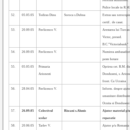
reforma administer.
Pulice locale in R.M
52.
05.05.05
Todiras Dinu
Soroca s.Dubna
Extras sau xerocopie
certif.. de casat.
53.
20.09.05
Pavlicenco V.
Arestarea lui Turcan
Victor, presed.
B.C.”Victoriabank”
54.
26.09.05
Pavlicenco V.
Numirea ambasadori
peste hotare
55.
05.05.05
Primaria
Oprirea cet. R.M. di
Arionesti
Donduseni, s. Arione
front. Cu Ucraina
56.
28.04.05
Pavlicenco V.
Inform. despre ajuto
umanitare distribuit
Ocnita
si Donduseni
57.
26.09.05
Colectivul
Riscani s.Alunis
Ajutor material p/
scolar
reparatie
58.
20.06.05
Tarlev V.
Ajutor p/u Romania