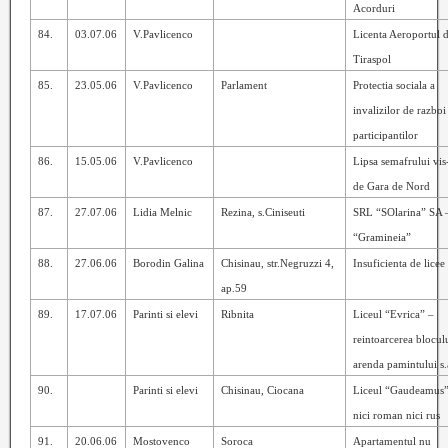
Acorduri
84.
03.07.06
V.Pavlicenco
Licenta Aeroportul 
Tiraspol
85.
23.05.06
V.Pavlicenco
Parlament
Protectia sociala a
invalizilor de razboi 
participantilor
86.
15.05.06
V.Pavlicenco
Lipsa semafrului vis
de Gara de Nord
87.
27.07.06
Lidia Melnic
Rezina, s.Ciniseuti
SRL “SOlarina” SA 
“Gramineia”
88.
27.06.06
Borodin Galina
Chisinau, str.Negruzzi 4,
Insuficienta de licee
ap.59
89.
17.07.06
Parinti si elevi
Ribnita
Liceul “Evrica” –
reintoarcerea blocul
arenda pamintului s.
90.
Parinti si elevi
Chisinau, Ciocana
Liceul “Gaudeamus”
nici roman nici rus
91.
20.06.06
Mostovenco
Soroca
Apartamentul nu