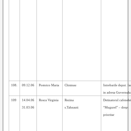
108.
09.12.06
Postoico Maria
Chisinau
Intrebarile deput. fa
in adresa Guvernulu
109
14.04.06
Rosca Virginia
Rezina
Detinatorul cafenele
31.03.06
s.Tahnauti
“Mugurel” – drept
prioritar