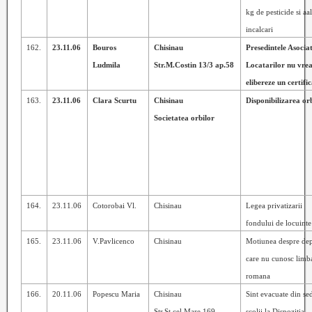
kg
de pesticide si aal
incalcari
162.
23.11.06
Bouros
Chisinau
Presedintele Asociat
Ludmila
Str.M.Costin 13/3 ap.58
Locatarilor nu vrea
elibereze un certifi
163.
23.11.06
Clara Scurtu
Chisinau
Disponibilizarea or
Societatea orbilor
164.
23.11.06
Cotorobai Vl.
Chisinau
Legea privatizarii
fondului de locuinte
165.
23.11.06
V.Pavlicenco
Chisinau
Motiunea despre dep
care nu cunosc limb
romana
166.
20.11.06
Popescu Maria
Chisinau
Sint evacuate din se
Str.St.cel Mare 169
scolii
la Dispozitia