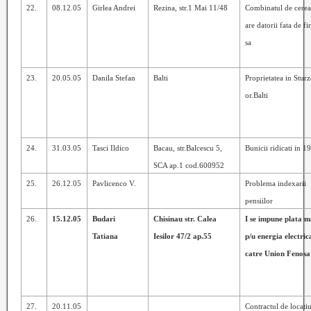
22.
08.12.05
Girlea Andrei
Rezina, str.1 Mai 11/48
Combinatul de cerea
are datorii fata de f
sa
23.
20.05.05
Danila Stefan
Balti
Proprietatea in Sturze
or.Balti
24.
31.03.05
Tasci Ildico
Bacau, str.Balcescu 5,
Bunicii ridicati in 1
SCA ap.1 cod.600952
25.
26.12.05
Pavlicenco V.
Problema indexarii
pensiilor
26.
15.12.05
Budari
Chisinau str. Calea
I se impune plata 
Tatiana
Iesilor 47/2 ap.55
p/u energia electric
catre Union Fenosa
27.
20.11.05
Contractul de locati