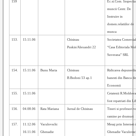
159
Ec.si.Com. Inspectia
muncii Centr. De
Instruire in
domen.relatiilor de
munca
153.
15.11.06
Chisinau
Societatea Comercia
Puskin/Alexandri 22
“Casa Editoriala Mo
Suverana” SRL
154.
15.11.06
Bunu Maria
Chisinau
Ridicarea depuneril
B.Bodoni 53 ap.1
banesti din Banca d
Economii
155.
15.11.06
Cetatenii R.Moldova
fost repatriati din L
156.
04.08.06
Rata Mariana
Jurnal de Chisinau
Tineri si profesori v
ramine pe drumuri
157.
11.12.06
Vaculovschi
Mesaj prin Internet 
16.11.06
Ghenadie
Ghenadie Vaculovsc