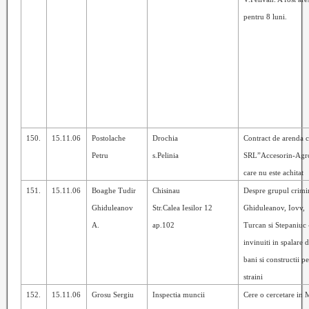
pentru 8 luni.
150.
15.11.06
Postolache
Drochia
Contract de arenda 
Petru
s.Pelinia
SRL”Accesorin-Agr
care nu este achitat
151.
15.11.06
Boaghe Tudir
Chisinau
Despre grupul crimi
Ghiduleanov
Str.Calea Iesilor 12
Ghiduleanov, Iovv,
A.
ap.102
Turcan si Stepaniuc
invinuiti in spalare 
bani si constructii p
straini
152.
15.11.06
Grosu Sergiu
Inspectia muncii
Cere o cercetare in 