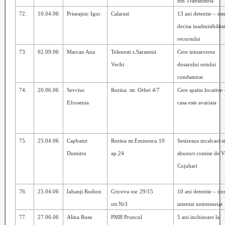
din Transnistria
72.
10.04.06
Priseajnic Igor
Calarasi
13 ani detentie – est
decisa inadmisibilita
recursului
73.
02.09.06
Marcan Ana
Telenesti s.Saratenii
Cere intoarcerea
Vechi
dosarului sotului
condamnat
74.
20.06.06
Sevciuc
Rezina
str. Orhei 4/7
Cere spatiu locative 
Efrosenia
casa este avariata
75.
25.04.06
Capbatut
Rezina str.Eminescu 10
Sesizeaza incalcari s
Dumitru
ap.24
abuzuri comise de Vi
Cojuhari
76.
25.04.06
Iabanji Rodion
Cricova osc 29/15
10 ani detentie – do
otr.Nr3
intentat neintemeiat
77.
27.06.06
Alina Rusu
PMB Pruncul
5 ani inchisoare la