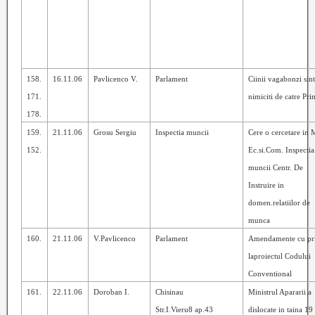
158.
16.11.06
Pavlicenco V.
Parlament
Ciinii vagabonzi sin
171.
nimiciti de catre Pri
178.
159.
21.11.06
Grosu Sergiu
Inspectia muncii
Cere o cercetare in 
152.
Ec.si.Com. Inspectia
muncii Centr. De
Instruire in
domen.relatiilor de
munca
160.
21.11.06
V.Pavlicenco
Parlament
Amendamente cu pri
laproiectul Codului
Conventional
161.
22.11.06
Doroban I.
Chisinau
Ministrul Apararii a
Str.I.Vieru8 ap.43
dislocate in taina
19