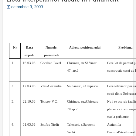
octombrie 9, 2009
Nr
Data
Numele,
Adresa petitionarului
Problema
exped.
prenumele
1.
16.03.06
Coceban Pavel
Chisinau, str.Sf.Vineri
Cere lot de pamint p
47, ap.3
constructia casei de 
2.
17.03.06
Vlas Alexandra
Soldanesti, s.Chipesca
Cere televizor p/u c
copii din s.Dobrusc
3.
22.10.06
Telicov V.C.
Chisinau, str.Albisoara
Nu i se acorda facilit
70 ap.7
p/u servicii si transp
stat la psihiatrie
4.
01.03.06
Sclifos Niofit
Telenesti, s.Saratenii
Actiuni la
Vechi
BucuriaPrivatInvest