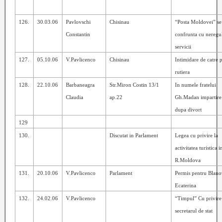
126.
30.03.06
Pavlovschi
Chisinau
“Posta Moldovei” se
Constantin
confrunta cu neregul
servicii
127.
05.10.06
V.Pavlicenco
Chisinau
Intimidare de catre p
rutiera
128.
22.10.06
Barbaneagra
Str.Miron Costin 13/1
In numele fratelui
Claudia
ap.22
Gh.Madan impartire 
dupa divort
129
130.
Discutat in Parlament
Legea cu privire la
activitatea turistica i
R.Moldova
131.
20.10.06
V.Pavlicenco
Parlament
Permis pentru Blano
Ecaterina
132.
24.02.06
V.Pavlicenco
“Timpul” Cu privire
secretarul de stat