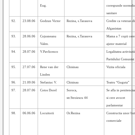
Eug.
corespunde normelo
sanitare
92.
23.08.06
Godzun Victor
Rezina, s.Tarasova
Credite ca veteran d
Afganistan
93.
28.06.06
Cojusneanu
Rezina, s.Tarasova
Mama a 7 copii cere
Valen.
ajutor material
94.
28.07.06
V.Pavlicenco
Legalitatea activitati
Partidului Comunist
95.
27.07.06
Rene van der
Chisinau
Vizita oficiala
Linden
96.
21.09.06
Stefaniuc V.
Chisinau
Teatru “Guguta”
97.
28.07.06
Cotos Dorel
Soroca,
Se afla in penitencia
str.Stroiescu 44
si cere avocet
parlamentar
98.
06.06.06
Locuitorii
Or.Rezina
Constructia unor but
comerciale