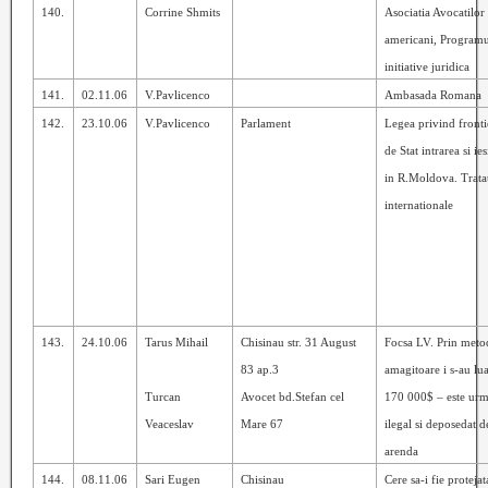
140.
Corrine Shmits
Asociatia Avocatilor
americani, Programu
initiative juridica
141.
02.11.06
V.Pavlicenco
Ambasada Romana
142.
23.10.06
V.Pavlicenco
Parlament
Legea privind fronti
de Stat intrarea si ies
in R.Moldova. Trata
internationale
143.
24.10.06
Tarus Mihail
Chisinau str. 31 August
Focsa LV. Prin meto
83 ap.3
amagitoare i s-au lua
Turcan
Avocet bd.Stefan cel
170 000$ – este urm
Veaceslav
Mare 67
ilegal si deposedat d
arenda
144.
08.11.06
Sari Eugen
Chisinau
Cere sa-i fie protejat