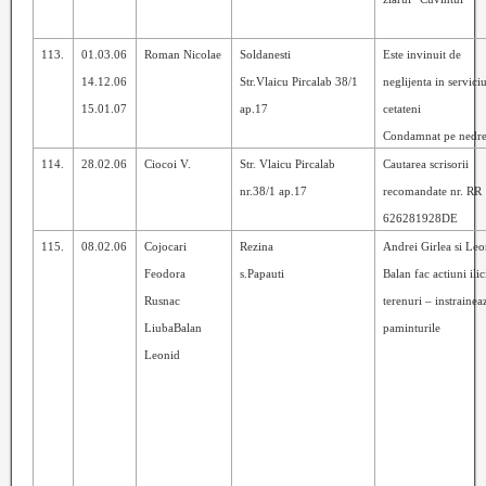
113.
01.03.06
Roman Nicolae
Soldanesti
Este invinuit de
14.12.06
Str.Vlaicu Pircalab 38/1
neglijenta in servici
15.01.07
ap.17
cetateni
Condamnat pe nedre
114.
28.02.06
Ciocoi V.
Str. Vlaicu Pircalab
Cautarea scrisorii
nr.38/1 ap.17
recomandate nr. RR
626281928DE
115.
08.02.06
Cojocari
Rezina
Andrei Girlea si Leo
Feodora
s.Papauti
Balan fac actiuni ilic
Rusnac
terenuri – instrainea
LiubaBalan
paminturile
Leonid