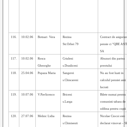
116.
10.02.06
Botnari
Vera
Rezina
Contract de asigurar
Str.Orhei 79
pensie ci “QBE ASI
SA
117.
10.02.06
Rosca
Criuleni
Abuzuri din partea
Gheorghe
s.Drasliceni
preotului
118.
25.04.06
Pupaza Maria
Sangerei
Nu au fost luati in
s.Chiscareni
calculul pensiei anii
lucrati
119.
10.07.06
V.Pavlicenco
Briceni
Bilete numai pentru
s.Larga
comunisti tabara de
odihna pentru copii
120.
27.07.06
Melnic Lidia
Rezina
Nicolae Ciocoi este
s.Chiniseuti
declarat vinovat – 