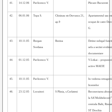
41.
14.12.06
Pavlicenco V.
Plecare Bucuresti
42.
06.01.06
Topa S.
Chisinau str.Otovasca 21,
Apartamentul sau es
ap.9
ocupat de catre Derc
G.
43.
10.11.05
Borgan
Rezina
Detine nelegal funct
Svetlana
sefa a sectiei evident
documentare
44.
01.12.05
Pavlicenco V.
V.Litkai – propuneri
active MAEIE
45.
10.11.05
Pavlicenco V.
In vederea retragerii
licentelor
46.
23.12.05
Locuitori
S Plinia, s.Corlateni
Reconectarea abonat
la SA
’Moldtelecom”
centrala Balti, Riscan
ST Drochia