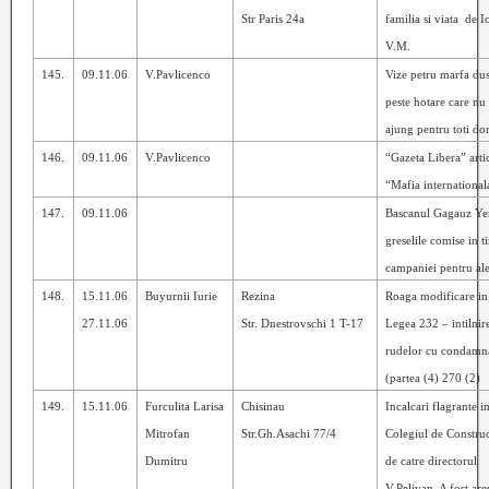
Str Paris 24a
familia si viata
de I
V.M.
145.
09.11.06
V.Pavlicenco
Vize petru marfa du
peste hotare care nu
ajung pentru toti dor
146.
09.11.06
V.Pavlicenco
“Gazeta Libera” arti
“Mafia international
147.
09.11.06
Bascanul Gagauz Ye
greselile comise in 
campaniei pentru al
148.
15.11.06
Buyurnii Iurie
Rezina
Roaga modificare in
27.11.06
Str. Dnestrovschi 1 T-17
Legea 232 – intilnir
rudelor cu condamna
(partea (4) 270 (2)
149.
15.11.06
Furculita Larisa
Chisinau
Incalcari flagrante i
Mitrofan
Str.Gh.Asachi 77/4
Colegiul de Construc
Dumitru
de catre directorul
V.Pelivan. A fost are