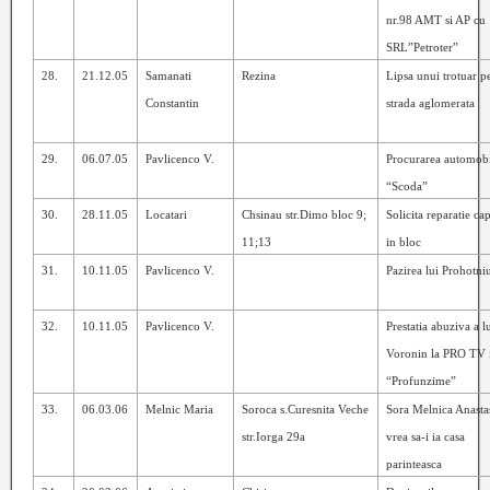
nr.98 AMT si AP cu
SRL”Petroter”
28.
21.12.05
Samanati
Rezina
Lipsa unui trotuar p
Constantin
strada aglomerata
29.
06.07.05
Pavlicenco V.
Procurarea automobi
“Scoda”
30.
28.11.05
Locatari
Chsinau str.Dimo bloc 9;
Solicita reparatie cap
11;13
in bloc
31.
10.11.05
Pavlicenco V.
Pazirea lui Prohotni
32.
10.11.05
Pavlicenco V.
Prestatia abuziva a l
Voronin
la PRO TV
“Profunzime”
33.
06.03.06
Melnic Maria
Soroca s.Curesnita Veche
Sora Melnica Anasta
str.Iorga 29a
vrea sa-i ia casa
parinteasca