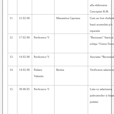
afla elaborarea
Conceptiei R.M.
11.
21.02.06
Manastirea Capriana
Cum au fost cheltuit
banii acumulati p/u
reparatie
12.
17.02.06
Pavlicenco V.
“Rezonans” Staris si
echipa “Union Feno
13.
14.02.06
Pavlicenco V.
Asociatia “Buciumu
14.
14.02.06
Paslaru
Rezina
Verificarea salar
i
ulu
Valentin
15.
30.06.05
Pavlicenco V.
Lista cu salarizarea
judecatorilor si fina
justitiei