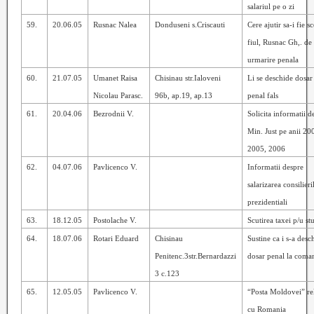
salariul pe o zi
59.
20.06.05
Rusnac Nalea
Donduseni s.Criscauti
Cere ajutir sa-i fie s
fiul, Rusnac Gh,. de
urmarire penala
60.
21.07.05
Umanet Raisa
Chisinau str.Ialoveni
Li se deschide dosar
Nicolau Parasc.
96b, ap.19, ap.13
penal fals
61.
20.04.06
Bezrodnii V.
Solicita informatii 
Min. Just
pe anii 20
2005, 2006
62.
04.07.06
Pavlicenco V.
Informatii despre
salarizarea consilieri
prezidentiali
63.
18.12.05
Postolache V.
Scutirea taxei p/u st
64.
18.07.06
Rotari Eduard
Chisinau
Sustine ca i s-a desc
Penitenc.3str.Bernardazzi
dosar penal la coma
3 c.123
65.
12.05.05
Pavlicenco V.
“Posta Moldovei” rel
cu Romania