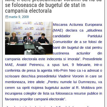
se foloseasca de bugetul de stat in
campania electorala
martie 9, 2009
Miscarea Actiunea Europeana
(MAE) declara ca „atitudinea
candidatilor Partidului
Comunistilor de a se folosi de
banii din bugetul de stat pentru
sustinerea actiunilor din
campania electorala este indecenta si imorala”. Presedintele
MAE, Anatol Petrencu, a spus luni, 9 februarie, intr-o
conferinta de presa la agentia Info-Prim Neo ca i-a adresat o
scrisoare deschisa presedintelui Vladimir Voronin in care se
mentioneaza, intre altele: „Pentru numele lui Dumnezeu, va
cerem sa opriti risipirea bugetului auster al R. Moldova prin
incurajarea colegilor de lista sa foloseasca resurse publice in
favoarea propriilor campanii electorale”.