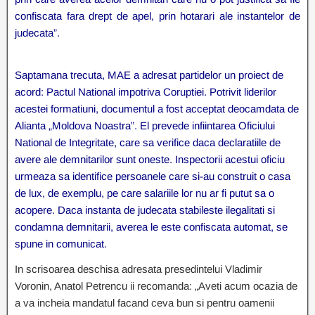
confiscata fara drept de apel, prin hotarari ale instantelor de
judecata”.
Saptamana trecuta, MAE a adresat partidelor un proiect de
acord: Pactul National impotriva Coruptiei. Potrivit liderilor
acestei formatiuni, documentul a fost acceptat deocamdata de
Alianta „Moldova Noastra”. El prevede infiintarea Oficiului
National de Integritate, care sa verifice daca declaratiile de
avere ale demnitarilor sunt oneste. Inspectorii acestui oficiu
urmeaza sa identifice persoanele care si-au construit o casa
de lux, de exemplu, pe care salariile lor nu ar fi putut sa o
acopere. Daca instanta de judecata stabileste ilegalitati si
condamna demnitarii, averea le este confiscata automat, se
spune in comunicat.
In scrisoarea deschisa adresata presedintelui Vladimir
Voronin, Anatol Petrencu ii recomanda: „Aveti acum ocazia de
a va incheia mandatul facand ceva bun si pentru oamenii