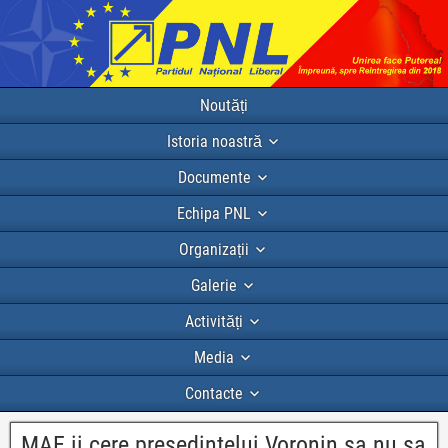
Noutăți
Istoria noastră
Documente
Echipa PNL
Organizații
Galerie
Activități
Media
Contacte
MAE ii cere presedintelui Voronin sa nu sa