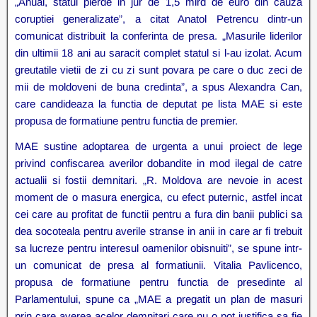
„Anual, statul pierde in jur de 1,5 mlrd de euro din cauza
coruptiei generalizate”, a citat Anatol Petrencu dintr-un
comunicat distribuit la conferinta de presa. „Masurile liderilor
din ultimii 18 ani au saracit complet statul si l-au izolat. Acum
greutatile vietii de zi cu zi sunt povara pe care o duc zeci de
mii de moldoveni de buna credinta”, a spus Alexandra Can,
care candideaza la functia de deputat pe lista MAE si este
propusa de formatiune pentru functia de premier.
MAE sustine adoptarea de urgenta a unui proiect de lege
privind confiscarea averilor dobandite in mod ilegal de catre
actualii si fostii demnitari. „R. Moldova are nevoie in acest
moment de o masura energica, cu efect puternic, astfel incat
cei care au profitat de functii pentru a fura din banii publici sa
dea socoteala pentru averile stranse in anii in care ar fi trebuit
sa lucreze pentru interesul oamenilor obisnuiti”, se spune intr-
un comunicat de presa al formatiunii. Vitalia Pavlicenco,
propusa de formatiune pentru functia de presedinte al
Parlamentului, spune ca „MAE a pregatit un plan de masuri
prin care averea acelor demnitari care nu o pot justifica sa fie