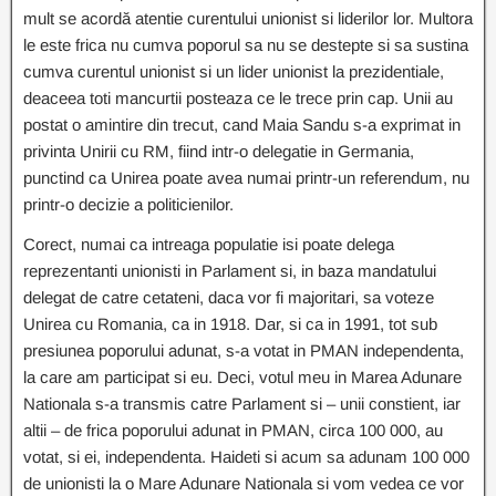
mult se acordă atentie curentului unionist si liderilor lor. Multora
le este frica nu cumva poporul sa nu se destepte si sa sustina
cumva curentul unionist si un lider unionist la prezidentiale,
deaceea toti mancurtii posteaza ce le trece prin cap. Unii au
postat o amintire din trecut, cand Maia Sandu s-a exprimat in
privinta Unirii cu RM, fiind intr-o delegatie in Germania,
punctind ca Unirea poate avea numai printr-un referendum, nu
printr-o decizie a politicienilor.
Corect, numai ca intreaga populatie isi poate delega
reprezentanti unionisti in Parlament si, in baza mandatului
delegat de catre cetateni, daca vor fi majoritari, sa voteze
Unirea cu Romania, ca in 1918. Dar, si ca in 1991, tot sub
presiunea poporului adunat, s-a votat in PMAN independenta,
la care am participat si eu. Deci, votul meu in Marea Adunare
Nationala s-a transmis catre Parlament si – unii constient, iar
altii – de frica poporului adunat in PMAN, circa 100 000, au
votat, si ei, independenta. Haideti si acum sa adunam 100 000
de unionisti la o Mare Adunare Nationala si vom vedea ce vor