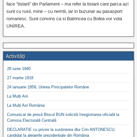
face ”tistarii” din Parlament – ma refer la tistarii care parca azi
sunt cu rusii, mine – cu nemtii, iar in buzunar au pasasport
romanesc. Sunt convins ca si Batrincea cu Bolea vor vota
UNIREA.
Activități
28 iunie 1940
27 martie 1918
24 ianuarie 1859, Unirea Principatelor Române
La Mulți Ani
La Mulți Ani România
Comunicat de presă Blocul BUN solicită înregistrarea oficială la
Comisia Electorală Centrală
DECLARATIE cu privire la susținerea dlui Crin ANTONESCU,
candidat la alegerile prezidențiale din România