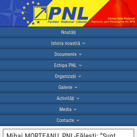
Noutăți
Istoria noastră
Documente
Echipa PNL
Organizații
Galerie
Activități
Media
Contacte
Mihai MORTEANU, PNL-Fălești: ”Sunt