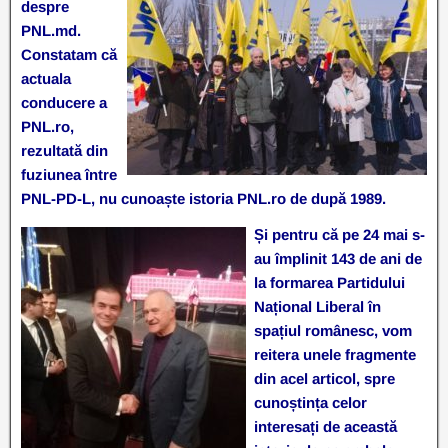
despre
PNL.md.
Constatam că
actuala
conducere a
PNL.ro,
rezultată din
fuziunea între
PNL-PD-L, nu cunoaște istoria PNL.ro de după 1989.
Și pentru că pe 24 mai s-
au împlinit 143 de ani de
la formarea Partidului
Național Liberal în
spațiul românesc, vom
reitera unele fragmente
din acel articol, spre
cunoștința celor
interesați de această