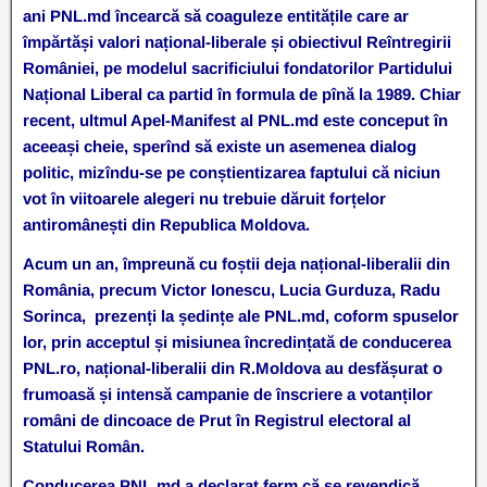
ani PNL.md încearcă să coaguleze entitățile care ar
împărtăși valori național-liberale și obiectivul Reîntregirii
României, pe modelul sacrificiului fondatorilor Partidului
Național Liberal ca partid în formula de pînă la 1989. Chiar
recent, ultmul Apel-Manifest al PNL.md este conceput în
aceeași cheie, sperînd să existe un asemenea dialog
politic, mizîndu-se pe conștientizarea faptului că niciun
vot în viitoarele alegeri nu trebuie dăruit forțelor
antiromânești din Republica Moldova.
Acum un an, împreună cu foștii deja național-liberalii din
România, precum Victor Ionescu, Lucia Gurduza, Radu
Sorinca, prezenți la ședințe ale PNL.md, coform spuselor
lor, prin acceptul și misiunea încredințată de conducerea
PNL.ro, național-liberalii din R.Moldova au desfășurat o
frumoasă și intensă campanie de înscriere a votanților
români de dincoace de Prut în Registrul electoral al
Statului Român.
Conducerea PNL.md a declarat ferm că se revendică,