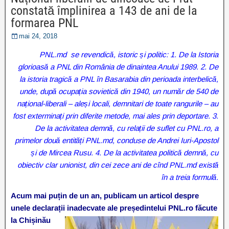
constată împlinirea a 143 de ani de la
formarea PNL
mai 24, 2018
PNL.md se revendică, istoric și politic: 1. De la Istoria
glorioasă a PNL din România de dinaintea Anului 1989. 2. De
la istoria tragică a PNL în Basarabia din perioada interbelică,
unde, după ocupația sovietică din 1940, un număr de 540 de
național-liberali – aleși locali, demnitari de toate rangurile – au
fost exterminați prin diferite metode, mai ales prin deportare. 3.
De la activitatea demnă, cu relații de suflet cu PNL.ro, a
primelor două entități PNL.md, conduse de Andrei Iuri-Apostol
și de Mircea Rusu. 4. De la activitatea politică demnă, cu
obiectiv clar unionist, din cei zece ani de cînd PNL.md există
în a treia formulă.
Acum mai puțin de un an, publicam un articol despre
unele declarații inadecvate ale președintelui PNL.ro
făcute
la Chișinău