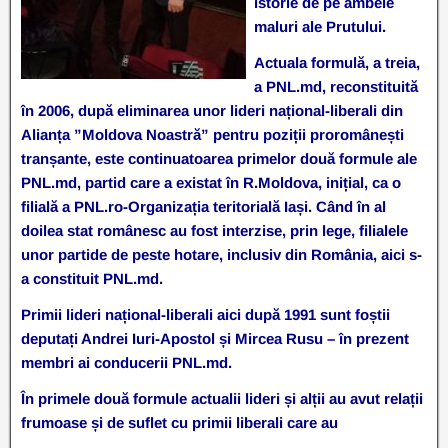
istorie de pe ambele
maluri ale Prutului.
Actuala formulă, a treia,
a PNL.md, reconstituită
în 2006, după eliminarea unor lideri național-liberali din
Alianța ”Moldova Noastră” pentru poziții proromânești
tranșante, este continuatoarea primelor două formule ale
PNL.md, partid care a existat în R.Moldova, inițial, ca o
filială a PNL.ro-Organizația teritorială Iași. Când în al
doilea stat românesc au fost interzise, prin lege, filialele
unor partide de peste hotare, inclusiv din România, aici s-
a constituit PNL.md.
Primii lideri național-liberali aici după 1991 sunt foștii
deputați Andrei Iuri-Apostol și Mircea Rusu – în prezent
membri ai conducerii PNL.md.
În primele două formule actualii lideri și alții au avut relații
frumoase și de suflet cu primii liberali care au