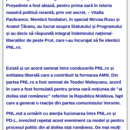
Președinte a fost aleasă, pentru prima oară în istoria
noastră politică recentă, prin vot secret, – Vitalia
Pavlicenco. Membrii fondatori, în special Mircea Rusu și
Anatol Țăranu, au lucrat asupra Statutului și Programului
și au decis să răspundă integral îndemnului național-
liberalilor de peste Prut, care i-au încurajat să fie identici
PNL.ro.
Există și un acord semnat între conducerile PNL.ro și
entitatea liberală care a contribuit la formarea AMN. Din
partea PNL.ro a fost semnat de Teodor Meleșcanu, acord
în care a fost formulată pentru prima oară noțiunea de ”al
doilea stat românesc” referitor la Republica Moldova, fapt
care a generat o reacție din partea comunistului Voronin.
PNL.md a urmărit cu atenție fuzionarea între PNL.ro și
PD-L, invocînd repetat acest eveniment ca model și pentru
procesul politic din al doilea stat românesc. De mai mulți