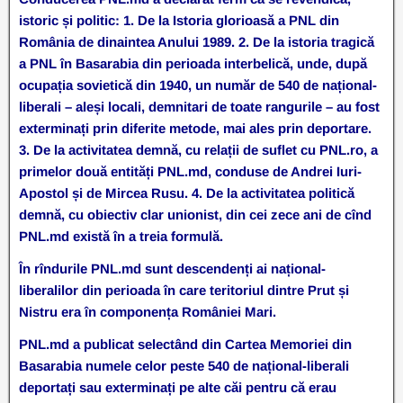
istoric și politic: 1. De la Istoria glorioasă a PNL din
România de dinaintea Anului 1989. 2. De la istoria tragică
a PNL în Basarabia din perioada interbelică, unde, după
ocupația sovietică din 1940, un număr de 540 de național-
liberali – aleși locali, demnitari de toate rangurile – au fost
exterminați prin diferite metode, mai ales prin deportare.
3. De la activitatea demnă, cu relații de suflet cu PNL.ro, a
primelor două entități PNL.md, conduse de Andrei Iuri-
Apostol și de Mircea Rusu. 4. De la activitatea politică
demnă, cu obiectiv clar unionist, din cei zece ani de cînd
PNL.md există în a treia formulă.
În rîndurile PNL.md sunt descendenți ai național-
liberalilor din perioada în care teritoriul dintre Prut și
Nistru era în componența României Mari.
PNL.md a publicat selectând din Cartea Memoriei din
Basarabia numele celor peste 540 de național-liberali
deportați sau exterminați pe alte căi pentru că erau