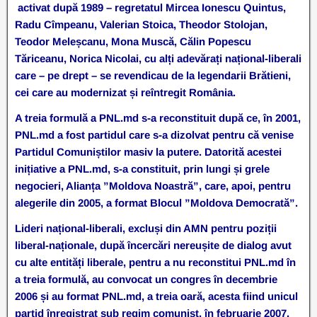
activat după 1989 – regretatul Mircea Ionescu Quintus,
Radu Cîmpeanu, Valerian Stoica, Theodor Stolojan,
Teodor Meleșcanu, Mona Muscă, Călin Popescu
Tăriceanu, Norica Nicolai, cu alți adevărați național-liberali
care – pe drept – se revendicau de la legendarii Brătieni,
cei care au modernizat și reîntregit România.
A treia formulă a PNL.md s-a reconstituit după ce, în 2001,
PNL.md a fost partidul care s-a dizolvat pentru că venise
Partidul Comuniștilor masiv la putere. Datorită acestei
inițiative a PNL.md, s-a constituit, prin lungi și grele
negocieri, Alianța ”Moldova Noastră”, care, apoi, pentru
alegerile din 2005, a format Blocul ”Moldova Democrată”.
Lideri național-liberali, excluși din AMN pentru poziții
liberal-naționale, după încercări nereușite de dialog avut
cu alte entități liberale, pentru a nu reconstitui PNL.md în
a treia formulă, au convocat un congres în decembrie
2006 și au format PNL.md, a treia oară, acesta fiind unicul
partid înregistrat sub regim comunist, în februarie 2007.