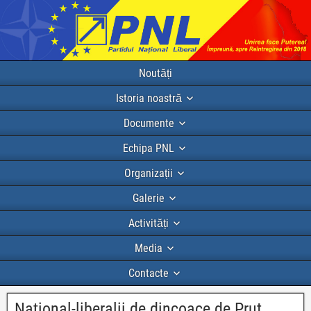
Noutăți
Istoria noastră
Documente
Echipa PNL
Organizații
Galerie
Activități
Media
Contacte
Național-liberalii de dincoace de Prut