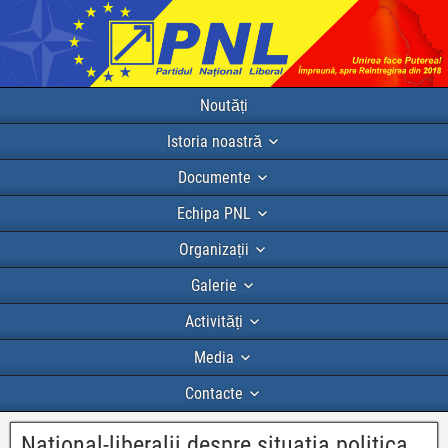
Noutăți
Istoria noastră
Documente
Echipa PNL
Organizații
Galerie
Activități
Media
Contacte
National-liberalii despre situatia politica