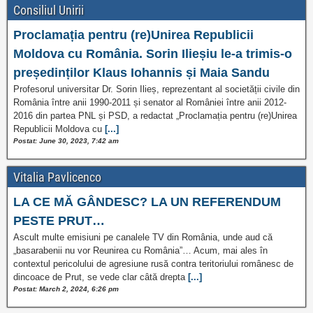
Consiliul Unirii
Proclamația pentru (re)Unirea Republicii
Moldova cu România. Sorin Ilieșiu le-a trimis-o
președinților Klaus Iohannis și Maia Sandu
Profesorul universitar Dr. Sorin Ilieș, reprezentant al societății civile din
România între anii 1990-2011 și senator al României între anii 2012-
2016 din partea PNL și PSD, a redactat „Proclamația pentru (re)Unirea
Republicii Moldova cu
[...]
Postat: June 30, 2023, 7:42 am
Vitalia Pavlicenco
LA CE MĂ GÂNDESC? LA UN REFERENDUM
PESTE PRUT…
Ascult multe emisiuni pe canalele TV din România, unde aud că
„basarabenii nu vor Reunirea cu România”… Acum, mai ales în
contextul pericolului de agresiune rusă contra teritoriului românesc de
dincoace de Prut, se vede clar câtă drepta
[...]
Postat: March 2, 2024, 6:26 pm