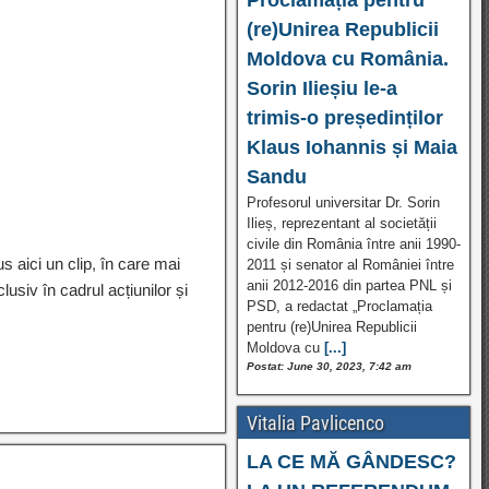
(re)Unirea Republicii
Moldova cu România.
Sorin Ilieșiu le-a
trimis-o președinților
Klaus Iohannis și Maia
Sandu
Profesorul universitar Dr. Sorin
Ilieș, reprezentant al societății
civile din România între anii 1990-
 aici un clip, în care mai
2011 și senator al României între
anii 2012-2016 din partea PNL și
lusiv în cadrul acțiunilor și
PSD, a redactat „Proclamația
pentru (re)Unirea Republicii
Moldova cu
[...]
Postat: June 30, 2023, 7:42 am
Vitalia Pavlicenco
LA CE MĂ GÂNDESC?