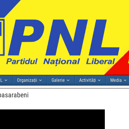
NL
Organizații
Galerie
Activități
Media
basarabeni