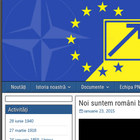
Noutăți
Istoria noastră
Documente
Echipa P
Noi suntem români 
Activități
ianuarie 23, 2015
28 iunie 1940
27 martie 1918
24 ianuarie 1859, Unirea