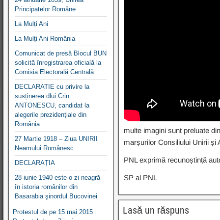
Principatelor Române
La Mulți Ani
La Mulți Ani România
Comunicat de presă Blocul BUN
solicită înregistrarea oficială la
Comisia Electorală Centrală
DECLARATIE cu privire la
susținerea dlui Crin
ANTONESCU, candidat la
alegerile prezidențiale din
România
multe imagini sunt preluate din 
27 Martie 1918 – Ziua UNIRII
marșurilor Consiliului Unirii și
Neamului Românesc
PNL exprimă recunoștință autori
DECLARAȚIA
SP al PNL
28 iunie 1940 este o zi neagră
în istoria românilor din
Basarabia şinordul Bucovinei
Lasă un răspuns
Protestul de pe 15 mai 2015