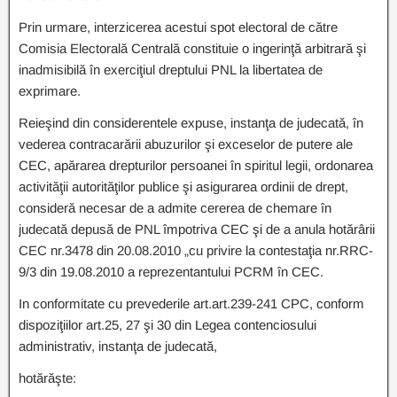
Prin urmare, interzicerea acestui spot electoral de către
Comisia Electorală Centrală constituie o ingerinţă arbitrară şi
inadmisibilă în exerciţiul dreptului PNL la libertatea de
exprimare.
Reieşind din considerentele expuse, instanţa de judecată, în
vederea contracarării abuzurilor şi exceselor de putere ale
CEC, apărarea drepturilor persoanei în spiritul legii, ordonarea
activităţii autorităţilor publice şi asigurarea ordinii de drept,
consideră necesar de a admite cererea de chemare în
judecată depusă de PNL împotriva CEC şi de a anula hotărârii
CEC nr.3478 din 20.08.2010 „cu privire la contestaţia nr.RRC-
9/3 din 19.08.2010 a reprezentantului PCRM în CEC.
In conformitate cu prevederile art.art.239-241 CPC, conform
dispoziţiilor art.25, 27 şi 30 din Legea contenciosului
administrativ, instanţa de judecată,
hotărăşte: