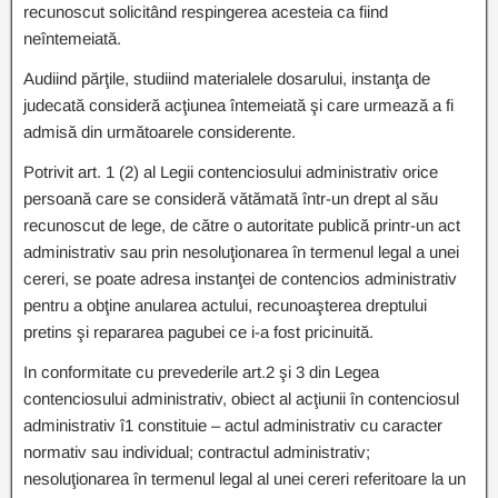
recunoscut solicitând respingerea acesteia ca fiind
neîntemeiată.
Audiind părţile, studiind materialele dosarului, instanţa de
judecată consideră acţiunea întemeiată şi care urmează a fi
admisă din următoarele considerente.
Potrivit art. 1 (2) al Legii contenciosului administrativ orice
persoană care se consideră vătămată într-un drept al său
recunoscut de lege, de către o autoritate publică printr-un act
administrativ sau prin nesoluţionarea în termenul legal a unei
cereri, se poate adresa instanţei de contencios administrativ
pentru a obţine anularea actului, recunoaşterea dreptului
pretins şi repararea pagubei ce i-a fost pricinuită.
In conformitate cu prevederile art.2 şi 3 din Legea
contenciosului administrativ, obiect al acţiunii în contenciosul
administrativ î1 constituie – actul administrativ cu caracter
normativ sau individual; contractul administrativ;
nesoluţionarea în termenul legal al unei cereri referitoare la un