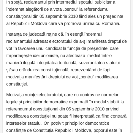
In speţă, reclamantul prin intermediul spotului publicitar a
îndemnat alegătorii de a vota „pentru” la referendumul
constituţional din 05 septembrie 2010 fiind ales un preşedinte
al Republicii Moldova care va promova unirea cu România.
Instanţa de judecată reţine că, în esenţă îndemnul
reclamantului adresat electoratului de a-şi manifesta dreptul de
vot în favoarea unui candidat la funcţia de preşedinte, care
împărtăşeşte idei unioniste, nu afectează imediat într-o
manieră ilegală integritatea teritorială, suveranitatea statului
şi/sau orânduirea constituţională, reprezentând de fapt
motivaţia manifestării dreptului de vot „pentru” modificarea
constituţiei.
Motivaţia voinţei electoratului, care nu contravine normelor
legale şi principiilor democratice exprimată în modul stabilit la
referendumul constituţional din 05 septembrie 2010 privind
modificarea constituţiei nu poate fi interpretată ca fiind contrară
intereselor statului. Or, potrivit principiilor democratice
consfinţite de Constituţia Republicii Moldova, poporul este în