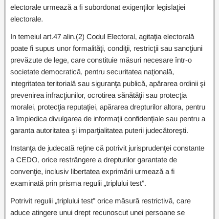
electorale urmează a fi subordonat exigenţilor legislaţiei
electorale.
In temeiul art.47 alin.(2) Codul Electoral, agitaţia electorală
poate fi supus unor formalităţi, condiţii, restricţii sau sancţiuni
prevăzute de lege, care constituie măsuri necesare într-o
societate democratică, pentru securitatea naţională,
integritatea teritorială sau siguranţa publică, apărarea ordinii şi
prevenirea infracţiunilor, ocrotirea sănătăţii sau protecţia
moralei, protecţia reputaţiei, apărarea drepturilor altora, pentru
a împiedica divulgarea de informaţii confidenţiale sau pentru a
garanta autoritatea şi imparţialitatea puterii judecătoreşti.
Instanţa de judecată reţine că potrivit jurisprudenţei constante
a CEDO, orice restrângere a drepturilor garantate de
convenţie, inclusiv libertatea exprimării urmează a fi
examinată prin prisma regulii „triplului test”.
Potrivit regulii „triplului test” orice măsură restrictivă, care
aduce atingere unui drept recunoscut unei persoane se