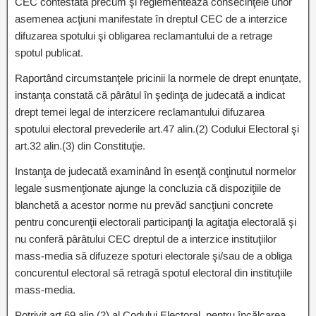
CEC contestată precum şi reglementează consecinţele unor
asemenea acţiuni manifestate în dreptul CEC de a interzice
difuzarea spotului şi obligarea reclamantului de a retrage
spotul publicat.
Raportând circumstanţele pricinii la normele de drept enunţate,
instanţa constată că pârâtul în şedinţa de judecată a indicat
drept temei legal de interzicere reclamantului difuzarea
spotului electoral prevederile art.47 alin.(2) Codului Electoral şi
art.32 alin.(3) din Constituţie.
Instanţa de judecată examinând în esenţă conţinutul normelor
legale susmenţionate ajunge la concluzia că dispoziţiile de
blanchetă a acestor norme nu prevăd sancţiuni concrete
pentru concurenţii electorali participanţi la agitaţia electorală şi
nu conferă pârâtului CEC dreptul de a interzice instituţiilor
mass-media să difuzeze spoturi electorale şi/sau de a obliga
concurentul electoral să retragă spotul electoral din instituţiile
mass-media.
Potrivit art.69 alin.(2) al Codului Electoral, pentru încălcarea