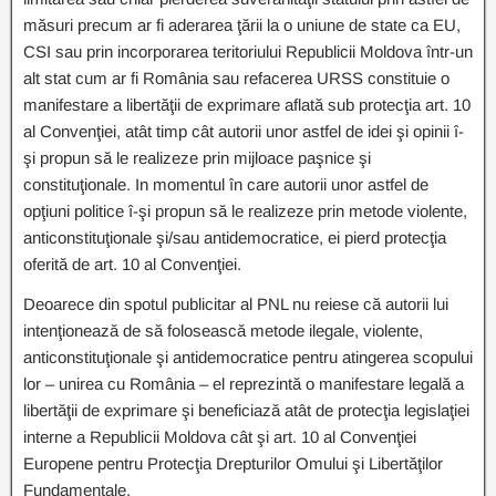
măsuri precum ar fi aderarea ţării la o uniune de state ca EU,
CSI sau prin incorporarea teritoriului Republicii Moldova într-un
alt stat cum ar fi România sau refacerea URSS constituie o
manifestare a libertăţii de exprimare aflată sub protecţia art. 10
al Convenţiei, atât timp cât autorii unor astfel de idei şi opinii î-
şi propun să le realizeze prin mijloace paşnice şi
constituţionale. In momentul în care autorii unor astfel de
opţiuni politice î-şi propun să le realizeze prin metode violente,
anticonstituţionale şi/sau antidemocratice, ei pierd protecţia
oferită de art. 10 al Convenţiei.
Deoarece din spotul publicitar al PNL nu reiese că autorii lui
intenţionează de să folosească metode ilegale, violente,
anticonstituţionale şi antidemocratice pentru atingerea scopului
lor – unirea cu România – el reprezintă o manifestare legală a
libertăţii de exprimare şi beneficiază atât de protecţia legislaţiei
interne a Republicii Moldova cât şi art. 10 al Convenţiei
Europene pentru Protecţia Drepturilor Omului şi Libertăţilor
Fundamentale.