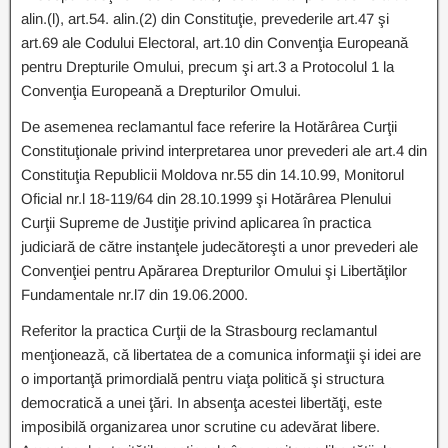
alin.(l), art.54. alin.(2) din Constituţie, prevederile art.47 şi
art.69 ale Codului Electoral, art.10 din Convenţia Europeană
pentru Drepturile Omului, precum şi art.3 a Protocolul 1 la
Convenţia Europeană a Drepturilor Omului.
De asemenea reclamantul face referire la Hotărârea Curţii
Constituţionale privind interpretarea unor prevederi ale art.4 din
Constituţia Republicii Moldova nr.55 din 14.10.99, Monitorul
Oficial nr.l 18-119/64 din 28.10.1999 şi Hotărârea Plenului
Curţii Supreme de Justiţie privind aplicarea în practica
judiciară de către instanţele judecătoreşti a unor prevederi ale
Convenţiei pentru Apărarea Drepturilor Omului şi Libertăţilor
Fundamentale nr.l7 din 19.06.2000.
Referitor la practica Curţii de la Strasbourg reclamantul
menţionează, că libertatea de a comunica informaţii şi idei are
o importanţă primordială pentru viaţa politică şi structura
democratică a unei ţări. In absenţa acestei libertăţi, este
imposibilă organizarea unor scrutine cu adevărat libere.