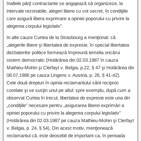
înaltele părţi contractante se angajează să organizeze, la
intervale rezonabile, alegeri libere cu vot secret, în condiţiile
care asigură libera exprimare a opiniei poporului cu privire la
alegerea corpului legislativ”.
In alte cauze Curtea de la Strasbourg a menţionat: că
„alegerile libere şi libertatea de expresie, în special libertatea
dezbaterilor politice formează împreună temelia oricărui
sistem democratic (Hotărârea din 02.03.1987 în cauza
Mathieu-Mohin şi Clerfayt v. Belgia, p.22, § 47 şi Hotărârea din
08.07.1986 pe cauza Lingens v. Austria, p. 26, § 41-42).
Cele două drepturi în opinia reclamantului sânt reciproc
corelate şi se susţin unul pe altul: spre exemplu, după cum a
observat Curtea în trecut, libertatea de expresie este una din
„condiţiile” necesare pentru „asigurarea liberei exprimări a
opiniei poporului cu privire la alegerea corpului legislativ”
(Hotărârea din 02.03.1987 pe cauza Mathieu-Mohin şi Clerfayt
v. Belgia, p. 24, § 54). Din acest motiv, menţionează
reclamantul că, este deosebit de important ca, în perioada