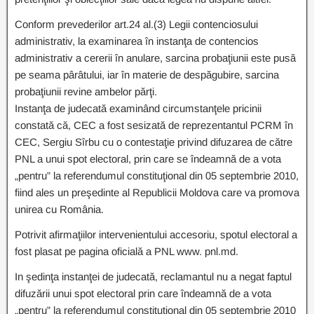
Conform prevederilor art.24 al.(3) Legii contenciosului
administrativ, la examinarea în instanţa de contencios
administrativ a cererii în anulare, sarcina probaţiunii este pusă
pe seama pârâtului, iar în materie de despăgubire, sarcina
probaţiunii revine ambelor părţi.
Instanţa de judecată examinând circumstanţele pricinii
constată că, CEC a fost sesizată de reprezentantul PCRM în
CEC, Sergiu Sîrbu cu o contestaţie privind difuzarea de către
PNL a unui spot electoral, prin care se îndeamnă de a vota
„pentru” la referendumul constituţional din 05 septembrie 2010,
fiind ales un preşedinte al Republicii Moldova care va promova
unirea cu România.
Potrivit afirmaţiilor intervenientului accesoriu, spotul electoral a
fost plasat pe pagina oficială a PNL www. pnl.md.
In şedinţa instanţei de judecată, reclamantul nu a negat faptul
difuzării unui spot electoral prin care îndeamnă de a vota
„pentru” la referendumul constituţional din 05 septembrie 2010