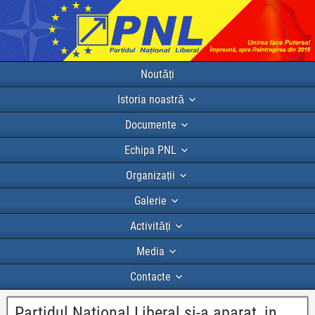
Noutăți
Istoria noastră
Documente
Echipa PNL
Organizații
Galerie
Activități
Media
Contacte
Partidul National Liberal si-a aparat, in