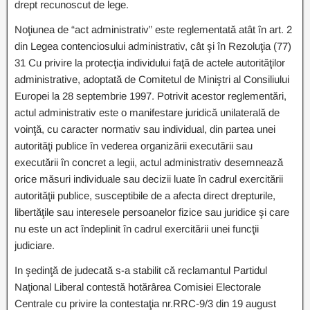
drept recunoscut de lege.
Noţiunea de “act administrativ” este reglementată atât în art. 2
din Legea contenciosului administrativ, cât şi în Rezoluţia (77)
31 Cu privire la protecţia individului faţă de actele autorităţilor
administrative, adoptată de Comitetul de Miniştri al Consiliului
Europei la 28 septembrie 1997. Potrivit acestor reglementări,
actul administrativ este o manifestare juridică unilaterală de
voinţă, cu caracter normativ sau individual, din partea unei
autorităţi publice în vederea organizării executării sau
executării în concret a legii, actul administrativ desemnează
orice măsuri individuale sau decizii luate în cadrul exercitării
autorităţii publice, susceptibile de a afecta direct drepturile,
libertăţile sau interesele persoanelor fizice sau juridice şi care
nu este un act îndeplinit în cadrul exercitării unei funcţii
judiciare.
In şedinţă de judecată s-a stabilit că reclamantul Partidul
Naţional Liberal contestă hotărârea Comisiei Electorale
Centrale cu privire la contestaţia nr.RRC-9/3 din 19 august