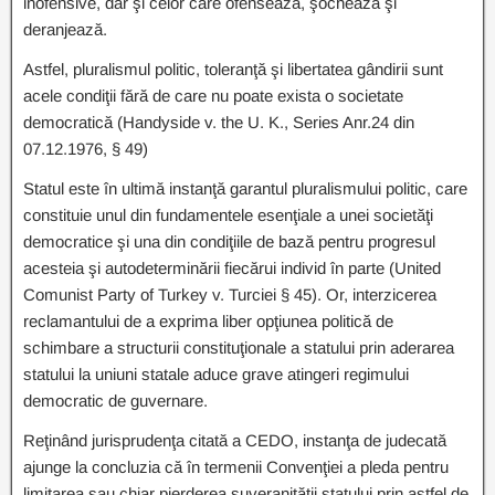
inofensive, dar şi celor care ofensează, şochează şi
deranjează.
Astfel, pluralismul politic, toleranţă şi libertatea gândirii sunt
acele condiţii fără de care nu poate exista o societate
democratică (Handyside v. the U. K., Series Anr.24 din
07.12.1976, § 49)
Statul este în ultimă instanţă garantul pluralismului politic, care
constituie unul din fundamentele esenţiale a unei societăţi
democratice şi una din condiţiile de bază pentru progresul
acesteia şi autodeterminării fiecărui individ în parte (United
Comunist Party of Turkey v. Turciei § 45). Or, interzicerea
reclamantului de a exprima liber opţiunea politică de
schimbare a structurii constituţionale a statului prin aderarea
statului la uniuni statale aduce grave atingeri regimului
democratic de guvernare.
Reţinând jurisprudenţa citată a CEDO, instanţa de judecată
ajunge la concluzia că în termenii Convenţiei a pleda pentru
limitarea sau chiar pierderea suveranităţii statului prin astfel de