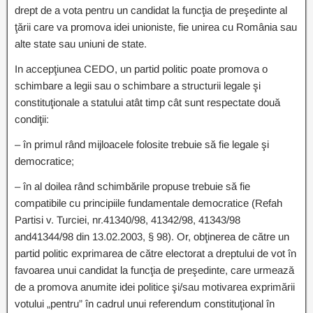
drept de a vota pentru un candidat la funcţia de preşedinte al
ţării care va promova idei unioniste, fie unirea cu România sau
alte state sau uniuni de state.
In accepţiunea CEDO, un partid politic poate promova o
schimbare a legii sau o schimbare a structurii legale şi
constituţionale a statului atât timp cât sunt respectate două
condiţii:
– în primul rând mijloacele folosite trebuie să fie legale şi
democratice;
– în al doilea rând schimbările propuse trebuie să fie
compatibile cu principiile fundamentale democratice (Refah
Partisi v. Turciei, nr.41340/98, 41342/98, 41343/98
and41344/98 din 13.02.2003, § 98). Or, obţinerea de către un
partid politic exprimarea de către electorat a dreptului de vot în
favoarea unui candidat la funcţia de preşedinte, care urmează
de a promova anumite idei politice şi/sau motivarea exprimării
votului „pentru” în cadrul unui referendum constituţional în