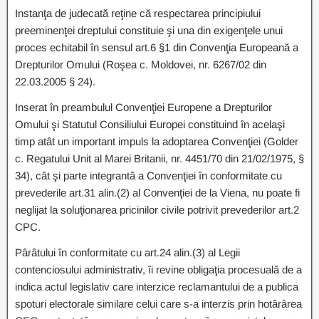
Instanţa de judecată reţine că respectarea principiului
preeminenţei dreptului constituie şi una din exigenţele unui
proces echitabil în sensul art.6 §1 din Convenţia Europeană a
Drepturilor Omului (Roşea c. Moldovei, nr. 6267/02 din
22.03.2005 § 24).
Inserat în preambulul Convenţiei Europene a Drepturilor
Omului şi Statutul Consiliului Europei constituind în acelaşi
timp atât un important impuls la adoptarea Convenţiei (Golder
c. Regatului Unit al Marei Britanii, nr. 4451/70 din 21/02/1975, §
34), cât şi parte integrantă a Convenţiei în conformitate cu
prevederile art.31 alin.(2) al Convenţiei de la Viena, nu poate fi
neglijat la soluţionarea pricinilor civile potrivit prevederilor art.2
CPC.
Pârâtului în conformitate cu art.24 alin.(3) al Legii
contenciosului administrativ, îi revine obligaţia procesuală de a
indica actul legislativ care interzice reclamantului de a publica
spoturi electorale similare celui care s-a interzis prin hotărârea