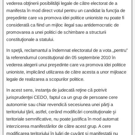
vederea obţinerii posibilităţii legale de către electorat de a
manifesta în mod direct votul pentru un candidat la funcţia de
preşedinte care va promova idei politice unioniste nu poate fi
considerată ca fiind un mijloc ilegal sau antidemocratic de
promovarea a unei politici de schimbare a structurii
constituţionale a statului.
In speţă, reclamantul a îndemnat electoratul de a vota „pentru”
la referendumul constituţional din 05 septembrie 2010 în
vederea alegerii unui preşedinte care va promova idei politice
unioniste, implicând utilizarea de către acesta a unor mijloace
legale de realizarea a scopurilor politice.
In acest sens, instanţa de judecată reţine că potrivit
jurisprudenţei CEDO, faptul ca un grup de persoane cere
autonomie sau chiar revendică secesiunea unei părţi a
teritoriului ţării, astfel, cerând modificări constituţionale şi
teritoriale semnificative, nu poate justifica în mod automat
interzicerea manifestărilor de către acest grup. A cere
modificarea teritoriului în luări de cuvânt şi manifestaţii nu