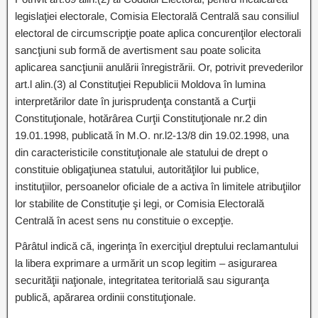
legislaţiei electorale, Comisia Electorală Centrală sau consiliul
electoral de circumscripţie poate aplica concurenţilor electorali
sancţiuni sub formă de avertisment sau poate solicita
aplicarea sancţiunii anulării înregistrării. Or, potrivit prevederilor
art.l alin.(3) al Constituţiei Republicii Moldova în lumina
interpretărilor date în jurisprudenţa constantă a Curţii
Constituţionale, hotărârea Curţii Constituţionale nr.2 din
19.01.1998, publicată în M.O. nr.l2-13/8 din 19.02.1998, una
din caracteristicile constituţionale ale statului de drept o
constituie obligaţiunea statului, autorităţilor lui publice,
instituţiilor, persoanelor oficiale de a activa în limitele atribuţiilor
lor stabilite de Constituţie şi legi, or Comisia Electorală
Centrală în acest sens nu constituie o excepţie.
Pârâtul indică că, ingerinţa în exerciţiul dreptului reclamantului
la libera exprimare a urmărit un scop legitim – asigurarea
securităţii naţionale, integritatea teritorială sau siguranţa
publică, apărarea ordinii constituţionale.