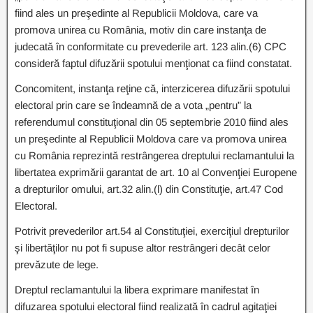
fiind ales un preşedinte al Republicii Moldova, care va
promova unirea cu România, motiv din care instanţa de
judecată în conformitate cu prevederile art. 123 alin.(6) CPC
consideră faptul difuzării spotului menţionat ca fiind constatat.
Concomitent, instanţa reţine că, interzicerea difuzării spotului
electoral prin care se îndeamnă de a vota „pentru” la
referendumul constituţional din 05 septembrie 2010 fiind ales
un preşedinte al Republicii Moldova care va promova unirea
cu România reprezintă restrângerea dreptului reclamantului la
libertatea exprimării garantat de art. 10 al Convenţiei Europene
a drepturilor omului, art.32 alin.(l) din Constituţie, art.47 Cod
Electoral.
Potrivit prevederilor art.54 al Constituţiei, exerciţiul drepturilor
şi libertăţilor nu pot fi supuse altor restrângeri decât celor
prevăzute de lege.
Dreptul reclamantului la libera exprimare manifestat în
difuzarea spotului electoral fiind realizată în cadrul agitaţiei