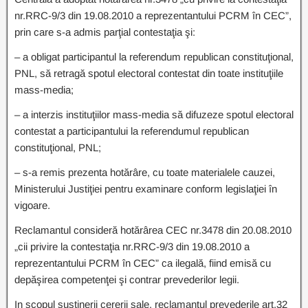
nr.RRC-9/3 din 19.08.2010 a reprezentantului PCRM în CEC”,
prin care s-a admis parţial contestaţia şi:
– a obligat participantul la referendum republican constituţional,
PNL, să retragă spotul electoral contestat din toate instituţiile
mass-media;
– a interzis instituţiilor mass-media să difuzeze spotul electoral
contestat a participantului la referendumul republican
constituţional, PNL;
– s-a remis prezenta hotărâre, cu toate materialele cauzei,
Ministerului Justiţiei pentru examinare conform legislaţiei în
vigoare.
Reclamantul consideră hotărârea CEC nr.3478 din 20.08.2010
„cii privire la contestaţia nr.RRC-9/3 din 19.08.2010 a
reprezentantului PCRM în CEC” ca ilegală, fiind emisă cu
depăşirea competenţei şi contrar prevederilor legii.
In scopul susţinerii cererii sale, reclamantul prevederile art.32