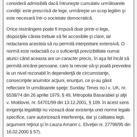
consideră admisibilă dacă întruneşte cumulativ următoarele
condiţii: este prescrisă de lege, urmăreşte un scop legitim şi
este necesară într-o societate democratică.
Orice restrângere poate fi impusă doar printr-o lege,
dispoziţiile căreia trebuie să fie accesibile şi clare, iar
redactarea acesteia să nu permită interpretare extensivă. O
normă este redactată cu o suficienţă previzibilitate numai
atunci când aceasta are un caracter precis, în aşa fel încât să
permită oricărei persoane, care la nevoie să-şi poată prevedea
la un nivel rezonabil în dependenţă de circumstanţe,
consecinţele anumitor acţiuni, enunţuri, ce şi-au găsit
reflectare în următoarele speţe: Sunday Times no.l v. UK, nr.
6538/74 din 26 aprilie 1979, § 49, Mitropolia Basarabiei şi alţii
v. Moldovei, nr. 54701/99 din 13.12.2001, § 109. în acest sens
exigenţa legalităţii nu vizează doar existenţa unei norme legale
specifice, care autorizează interferenţa, dar şi calitatea legii,
argument reţinut şi în cauza Amann c. Elveţiei nr. 27798/95 din
16.02.2000 § 57).