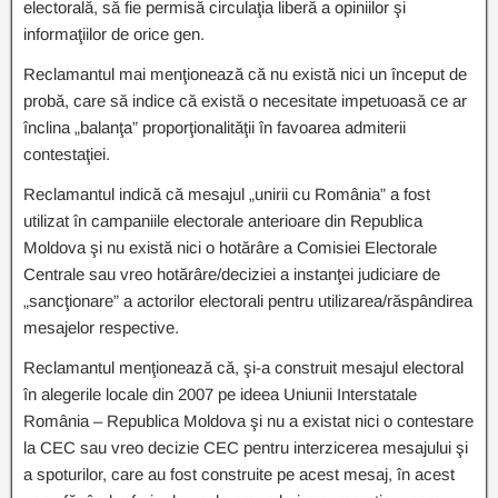
electorală, să fie permisă circulaţia liberă a opiniilor şi
informaţiilor de orice gen.
Reclamantul mai menţionează că nu există nici un început de
probă, care să indice că există o necesitate impetuoasă ce ar
înclina „balanţa” proporţionalităţii în favoarea admiterii
contestaţiei.
Reclamantul indică că mesajul „unirii cu România” a fost
utilizat în campaniile electorale anterioare din Republica
Moldova şi nu există nici o hotărâre a Comisiei Electorale
Centrale sau vreo hotărâre/deciziei a instanţei judiciare de
„sancţionare” a actorilor electorali pentru utilizarea/răspândirea
mesajelor respective.
Reclamantul menţionează că, şi-a construit mesajul electoral
în alegerile locale din 2007 pe ideea Uniunii Interstatale
România – Republica Moldova şi nu a existat nici o contestare
la CEC sau vreo decizie CEC pentru interzicerea mesajului şi
a spoturilor, care au fost construite pe acest mesaj, în acest