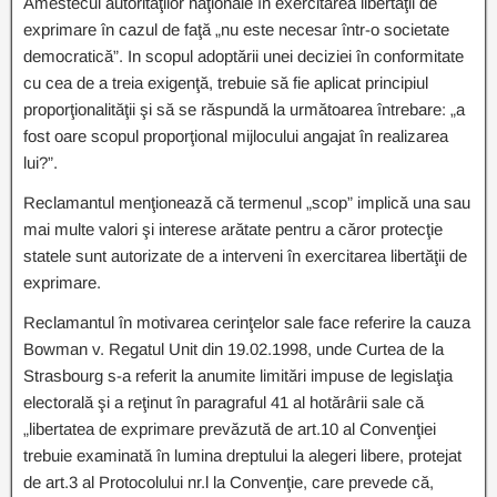
Amestecul autorităţilor naţionale în exercitarea libertăţii de
exprimare în cazul de faţă „nu este necesar într-o societate
democratică”. In scopul adoptării unei deciziei în conformitate
cu cea de a treia exigenţă, trebuie să fie aplicat principiul
proporţionalităţii şi să se răspundă la următoarea întrebare: „a
fost oare scopul proporţional mijlocului angajat în realizarea
lui?”.
Reclamantul menţionează că termenul „scop” implică una sau
mai multe valori şi interese arătate pentru a căror protecţie
statele sunt autorizate de a interveni în exercitarea libertăţii de
exprimare.
Reclamantul în motivarea cerinţelor sale face referire la cauza
Bowman v. Regatul Unit din 19.02.1998, unde Curtea de la
Strasbourg s-a referit la anumite limitări impuse de legislaţia
electorală şi a reţinut în paragraful 41 al hotărârii sale că
„libertatea de exprimare prevăzută de art.10 al Convenţiei
trebuie examinată în lumina dreptului la alegeri libere, protejat
de art.3 al Protocolului nr.l la Convenţie, care prevede că,