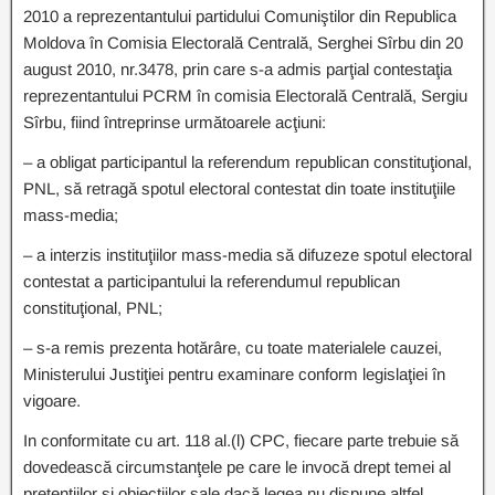
2010 a reprezentantului partidului Comuniştilor din Republica
Moldova în Comisia Electorală Centrală, Serghei Sîrbu din 20
august 2010, nr.3478, prin care s-a admis parţial contestaţia
reprezentantului PCRM în comisia Electorală Centrală, Sergiu
Sîrbu, fiind întreprinse următoarele acţiuni:
– a obligat participantul la referendum republican constituţional,
PNL, să retragă spotul electoral contestat din toate instituţiile
mass-media;
– a interzis instituţiilor mass-media să difuzeze spotul electoral
contestat a participantului la referendumul republican
constituţional, PNL;
– s-a remis prezenta hotărâre, cu toate materialele cauzei,
Ministerului Justiţiei pentru examinare conform legislaţiei în
vigoare.
In conformitate cu art. 118 al.(l) CPC, fiecare parte trebuie să
dovedească circumstanţele pe care le invocă drept temei al
pretenţiilor şi obiecţiilor sale dacă legea nu dispune altfel.