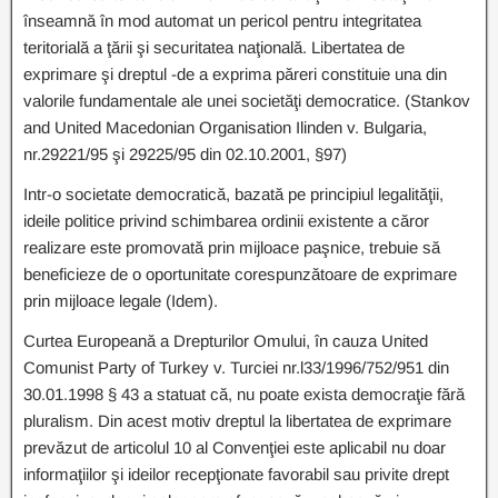
înseamnă în mod automat un pericol pentru integritatea
teritorială a ţării şi securitatea naţională. Libertatea de
exprimare şi dreptul -de a exprima păreri constituie una din
valorile fundamentale ale unei societăţi democratice. (Stankov
and United Macedonian Organisation Ilinden v. Bulgaria,
nr.29221/95 şi 29225/95 din 02.10.2001, §97)
Intr-o societate democratică, bazată pe principiul legalităţii,
ideile politice privind schimbarea ordinii existente a căror
realizare este promovată prin mijloace paşnice, trebuie să
beneficieze de o oportunitate corespunzătoare de exprimare
prin mijloace legale (Idem).
Curtea Europeană a Drepturilor Omului, în cauza United
Comunist Party of Turkey v. Turciei nr.l33/1996/752/951 din
30.01.1998 § 43 a statuat că, nu poate exista democraţie fără
pluralism. Din acest motiv dreptul la libertatea de exprimare
prevăzut de articolul 10 al Convenţiei este aplicabil nu doar
informaţiilor şi ideilor recepţionate favorabil sau privite drept