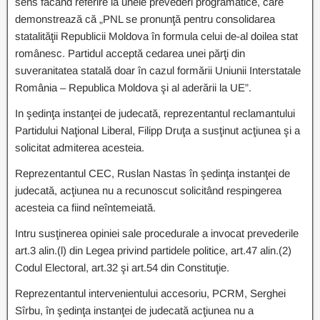
sens făcând referire la unele prevederi programatice, care
demonstrează că „PNL se pronunţă pentru consolidarea
statalităţii Republicii Moldova în formula celui de-al doilea stat
românesc. Partidul acceptă cedarea unei părţi din
suveranitatea statală doar în cazul formării Uniunii Interstatale
România – Republica Moldova şi al aderării la UE”.
In şedinţa instanţei de judecată, reprezentantul reclamantului
Partidului Naţional Liberal, Filipp Druţa a susţinut acţiunea şi a
solicitat admiterea acesteia.
Reprezentantul CEC, Ruslan Nastas în şedinţa instanţei de
judecată, acţiunea nu a recunoscut solicitând respingerea
acesteia ca fiind neîntemeiată.
Intru susţinerea opiniei sale procedurale a invocat prevederile
art.3 alin.(l) din Legea privind partidele politice, art.47 alin.(2)
Codul Electoral, art.32 şi art.54 din Constituţie.
Reprezentantul intervenientului accesoriu, PCRM, Serghei
Sîrbu, în şedinţa instanţei de judecată acţiunea nu a