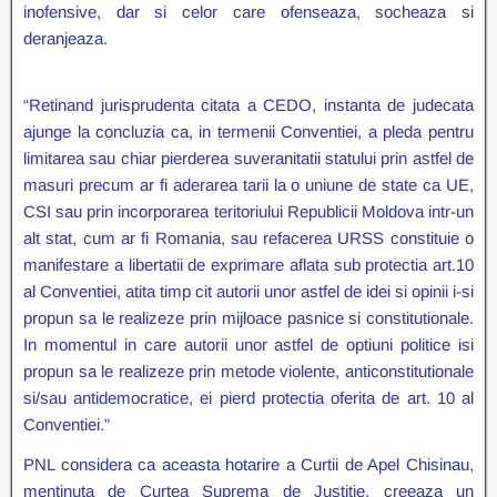
inofensive, dar si celor care ofenseaza, socheaza si
deranjeaza.
“Retinand jurisprudenta citata a CEDO, instanta de judecata
ajunge la concluzia ca, in termenii Conventiei, a pleda pentru
limitarea sau chiar pierderea suveranitatii statului prin astfel de
masuri precum ar fi aderarea tarii la o uniune de state ca UE,
CSI sau prin incorporarea teritoriului Republicii Moldova intr-un
alt stat, cum ar fi Romania, sau refacerea URSS constituie o
manifestare a libertatii de exprimare aflata sub protectia art.10
al Conventiei, atita timp cit autorii unor astfel de idei si opinii i-si
propun sa le realizeze prin mijloace pasnice si constitutionale.
In momentul in care autorii unor astfel de optiuni politice isi
propun sa le realizeze prin metode violente, anticonstitutionale
si/sau antidemocratice, ei pierd protectia oferita de art. 10 al
Conventiei.”
PNL considera ca aceasta hotarire a Curtii de Apel Chisinau,
mentinuta de Curtea Suprema de Justitie, creeaza un