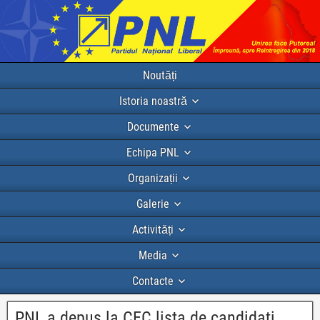
Noutăți
Istoria noastră
Documente
Echipa PNL
Organizații
Galerie
Activități
Media
Contacte
PNL a depus la CEC lista de candidați