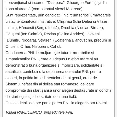
convențional și incorect ”Diaspora”, Gheorghe Furdui) și din
zona nistreană (combatantul Alexei Mocreac).
Sunt reprezentate, prin candidați, în circumscripții următoarele
unități teritorial-administrative: Chișinău (Iulia Deleu și Vitalie
Lisnic), Hâncești (Sergiu Ioniță), Drochia (Nicolae Bîrnaz),
Căușeni (Ion Calmîc), Rezina (Galina Andrieș), Ialoveni
(Dumitru Nicoară), Strășeni (Ecaterina Blanovschi), precum și
Criuleni, Orhei, Nisporeni, Cahul.
Conducerea PNL le mulțumește tuturor membrilor și
simpatizanților PNL, care au depus un efort mare și au
demonstrat o bună organizare și mobilizare, solidaritate și
sacrificiu, contribuind la depunerea dosarului PNL pentru
alegeri, în pofida impedimentelor de tot genul, creat de
Sistemul nefast din al doilea stat românesc, cel care
compromite din start șansa unor alegeri desfășurate în condiții
de start egale și de loialitate concurențială.
Cu alte detalii despre participarea PNL la alegeri vom reveni.
Vitalia PAVLICENCO, președintele PNL