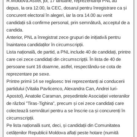
R.Moldova.Astfel, joi, 17 ianuarie, reprezentanții PNL au
depus, la ora 12.00, la CEC, dosarul pentru înregistrare ca și
concurent electoral în alegeri, iar la ora 14.00 au venit
candidații să confirme personal, prin semnătură, acceptul de a
candida.
Anterior, PNL a înregistrat zece grupuri de inițiativă pentru
înaintarea candidaților în circumscripții.
Lista națională, de partid, a PNL include 40 de candidați, printre
care cei zece candidați din circumscripții. În lista de 40 de
persoane sunt 16 doamne, astfel, respectându-se cota de
reprezentare pe sexe.
Printre primii 14 se regăsesc trei reprezentanți ai conducerii
partidului (Vitalia Pavlicenco, Alexandra Can, Andrei Iuri-
Apostol), Anatolie Caraman, președintele Asociației veteranilor
de război ”Tiras-Tighina”, precum și cei zece candidați care
colectează semnături pentru a se înscrie ca și concurenți în
circumscripții.
Pe lista națională sunt, deci, și candidații din Comunitatea
cetățenilor Republicii Moldova aflați peste hotare (numită