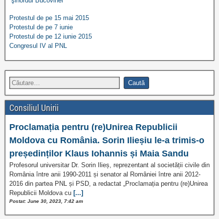
şinordul Bucovinei
Protestul de pe 15 mai 2015
Protestul de pe 7 iunie
Protestul de pe 12 iunie 2015
Congresul IV al PNL
Consiliul Unirii
Proclamația pentru (re)Unirea Republicii
Moldova cu România. Sorin Ilieșiu le-a trimis-o
președinților Klaus Iohannis și Maia Sandu
Profesorul universitar Dr. Sorin Ilieș, reprezentant al societății civile din
România între anii 1990-2011 și senator al României între anii 2012-
2016 din partea PNL și PSD, a redactat „Proclamația pentru (re)Unirea
Republicii Moldova cu
[...]
Postat: June 30, 2023, 7:42 am