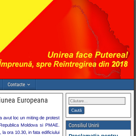
Contacte
ctiunea Europeana
 a avut loc un
miting de protest
Consiliul Unirii
in Republica Moldova si PMAE.
a ora 10.30, in fata edificiului
Proclamația pentru