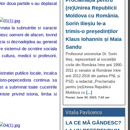
celor doua partide s-au deplasat
(re)Unirea Republicii
Moldova cu România.
Sorin Ilieșiu le-a
nata la subnutritie si saracie
trimis-o președinților
iesc oameni de afaceri, lovind
Klaus Iohannis și Maia
racia si deznadejdea au generat
Sandu
e sistemul de ocrotire sociala
Profesorul universitar Dr. Sorin
 cultura, medicii si profesorii,
Ilieș, reprezentant al societății
civile din România între anii 1990-
2011 și senator al României între
tratiei publice locale, incalca
anii 2012-2016 din partea PNL și
nisto-pepecedista continua sa
PSD, a redactat „Proclamația
st a subminat toate cuceririle
pentru (re)Unirea Republicii
Moldova cu
[...]
iste privind istoria, limba si
Postat: June 30, 2023, 7:42 am
Vitalia Pavlicenco
LA CE MĂ GÂNDESC?