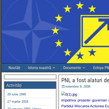
Noutăți
Istoria noastră
Documente
Echipa P
PNL a fost alaturi d
Activități
noiembrie 9, 2008
28 iunie 1940
impotriva proastei guvernari
27 martie 1918
Partidul Miscarea Actiunea Euro
24 ianuarie 1859, Unirea