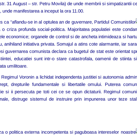
ia str. 31 August – str. Petru Movila) de unde membrii si simpatizantii 
, unde manifestarea a inceput la ora 11.00.
us ca “aflandu-se in al optulea an de guvernare, Partidul Comunistilor
 criza profunda social-politica. Majoritatea populatiei este condam
le economice; organele de control si de ancheta intimideaza si hartu
u, anihiland initiativa privata. Somajul a atins cote alarmante, iar sa
esi guvernarea comunista declara ca bugetul de stat este orientat spr
 stiintei, educatiei sunt intr-o stare catastrofala, oamenii de stiinta si
iata umilitoare.
Regimul Voronin a lichidat independenta justitiei si autonomia adminis
 drept, drepturile fundamentale si libertatile omului. Puterea comu
tie si ii persecuta pe toti cei ce se opun dictaturii. Regimul comuni
ale, distruge sistemul de instruire prin impunerea unor teze stalin
 o politica externa incompetenta si paguboasa intereselor noastre