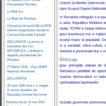
Uniunii Scriitorilor (intersect
Principatelor Române
spre Scuarul Operei Nationale
La Mulți Ani
I
n Rezolutia mitingului s-a sp
La Mulți Ani România
a adus Republica Moldova la o
Comunicat de presă Blocul BUN
totala. PCRM a stopat reforme
solicită înregistrarea oficială la
greu businessul mic si mijloci
Comisia Electorală Centrală
exodul masiv al populatiei. D
DECLARATIE cu privire la
si a sanatatii, sfera culturii,
susținerea dlui Crin
ANTONESCU, candidat la
tineretul si pensionarii duc o v
alegerile prezidențiale din
România
grav principiile statului de
27 Martie 1918 – Ziua UNIRII
hartuiasca partidele de opozi
Neamului Românesc
noastre democratice si nation
DECLARAȚIA
spiritualitatea bastinasilor.
28 iunie 1940 este o zi neagră
în istoria românilor din
Basarabia şinordul Bucovinei
Actuala guvernare promoveaza
Protestul de pe 15 mai 2015