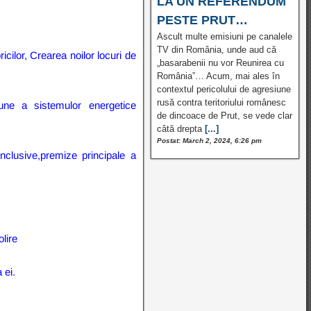
LA UN REFERENDUM
PESTE PRUT…
Ascult multe emisiuni pe canalele
TV din România, unde aud că
cilor, Crearea noilor locuri de
„basarabenii nu vor Reunirea cu
România”… Acum, mai ales în
contextul pericolului de agresiune
rusă contra teritoriului românesc
iune a sistemulor energetice
de dincoace de Prut, se vede clar
câtă drepta
[...]
Postat: March 2, 2024, 6:26 pm
 inclusive,premize principale a
lire
 ei.