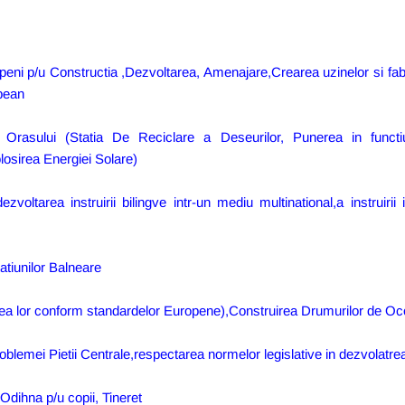
openi p/u Constructia ,Dezvoltarea, Amenajare,Crearea uzinelor si fabri
opean
ii Orasului (Statia De Reciclare a Deseurilor, Punerea in funct
losirea Energiei Solare)
ezvoltarea instruirii bilingve intr-un mediu multinational,a instruirii
atiunilor Balneare
ea lor conform standardelor Europene),Construirea Drumurilor de Oco
lemei Pietii Centrale,respectarea normelor legislative in dezvolatrea
Odihna p/u copii, Tineret