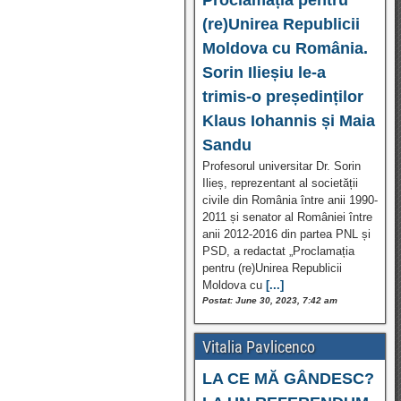
(re)Unirea Republicii
Moldova cu România.
Sorin Ilieșiu le-a
trimis-o președinților
Klaus Iohannis și Maia
Sandu
Profesorul universitar Dr. Sorin
Ilieș, reprezentant al societății
civile din România între anii 1990-
2011 și senator al României între
anii 2012-2016 din partea PNL și
PSD, a redactat „Proclamația
pentru (re)Unirea Republicii
Moldova cu
[...]
Postat: June 30, 2023, 7:42 am
Vitalia Pavlicenco
LA CE MĂ GÂNDESC?