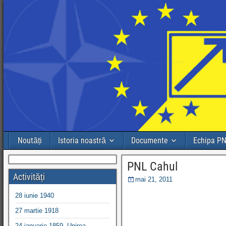
Noutăți
Istoria noastră
Documente
Echipa P
PNL Cahul
Activități
mai 21, 2011
28 iunie 1940
27 martie 1918
24 ianuarie 1859, Unirea