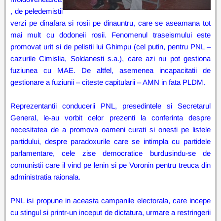
, de peledemistii
verzi pe dinafara si rosii pe dinauntru, care se aseamana tot
mai mult cu dodoneii rosii. Fenomenul traseismului este
promovat urit si de pelistii lui Ghimpu (cel putin, pentru PNL –
cazurile Cimislia, Soldanesti s.a.), care azi nu pot gestiona
fuziunea cu MAE. De altfel, asemenea incapacitatii de
gestionare a fuziunii – citeste capitularii – AMN in fata PLDM.
Reprezentantii conducerii PNL, presedintele si Secretarul
General, le-au vorbit celor prezenti la conferinta despre
necesitatea de a promova oameni curati si onesti pe listele
partidului, despre paradoxurile care se intimpla cu partidele
parlamentare, cele zise democratice burdusindu-se de
comunistii care il vind pe lenin si pe Voronin pentru treuca din
administratia raionala.
PNL isi propune in aceasta campanile electorala, care incepe
cu stingul si printr-un inceput de dictatura, urmare a restringerii