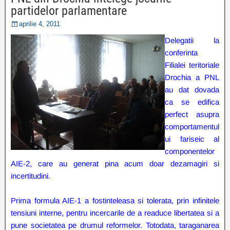
partidelor parlamentare
aprilie 4, 2011
Delegatii la
conferinta
Filialei teritoriale
Drochia a PNL
au dat dovada
ca se edifica
perfect asupra
comportamentul
ui fariseic al
componentelor
AIE-2, care au generat pina acum doar dezamagiri si
incertitudini.
Prima formula AIE-1 a fostinteleasa si tolerata, prin infinitele
tensiuni interne, pentru incercarile de a readuce libertatea si a
pune societatea pe drumul reformelor. Totodata, taraganarea