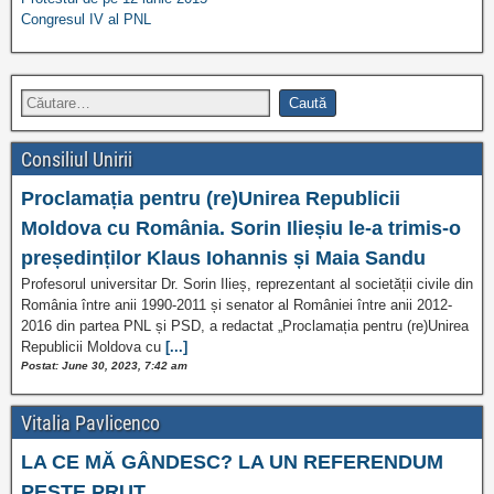
Congresul IV al PNL
Consiliul Unirii
Proclamația pentru (re)Unirea Republicii
Moldova cu România. Sorin Ilieșiu le-a trimis-o
președinților Klaus Iohannis și Maia Sandu
Profesorul universitar Dr. Sorin Ilieș, reprezentant al societății civile din
România între anii 1990-2011 și senator al României între anii 2012-
2016 din partea PNL și PSD, a redactat „Proclamația pentru (re)Unirea
Republicii Moldova cu
[...]
Postat: June 30, 2023, 7:42 am
Vitalia Pavlicenco
LA CE MĂ GÂNDESC? LA UN REFERENDUM
PESTE PRUT…