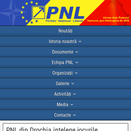
Noutăți
Istoria noastră
Documente
Echipa PNL
Organizații
Galerie
Activități
Media
Contacte
PNL din Drochia intelege jocurile