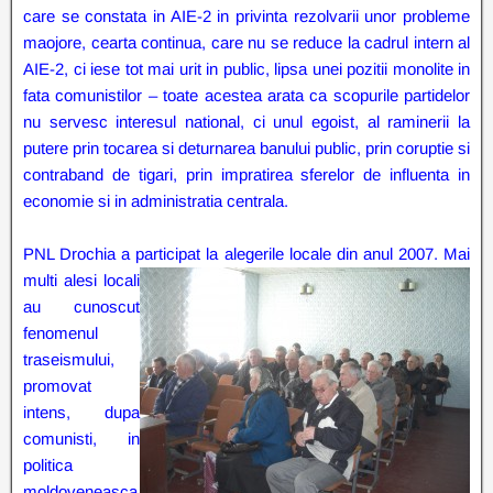
care se constata in AIE-2 in privinta rezolvarii unor probleme
maojore, cearta continua, care nu se reduce la cadrul intern al
AIE-2, ci iese tot mai urit in public, lipsa unei pozitii monolite in
fata comunistilor – toate acestea arata ca scopurile partidelor
nu servesc interesul national, ci unul egoist, al raminerii la
putere prin tocarea si deturnarea banului public, prin coruptie si
contraband de tigari, prin impratirea sferelor de influenta in
economie si in administratia centrala.
PNL Drochia a participat la alegerile locale din anul 2007. Mai
multi
alesi locali
au cunoscut
fenomenul
traseismului,
promovat
intens, dupa
comunisti, in
politica
moldoveneasca