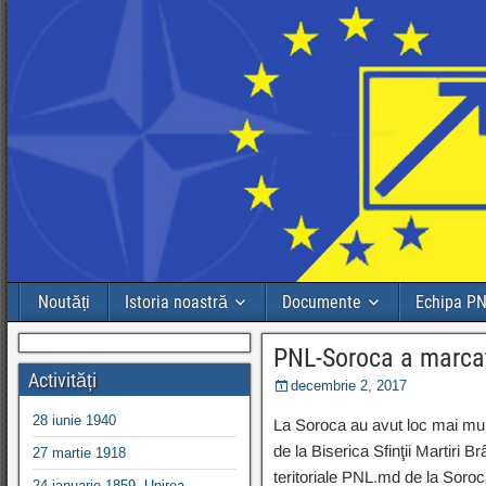
Noutăți
Istoria noastră
Documente
Echipa P
PNL-Soroca a marca
Activități
decembrie 2, 2017
28 iunie 1940
La Soroca au avut loc mai mult
de la Biserica Sfinţii Martiri 
27 martie 1918
teritoriale PNL.md de la Soroc
24 ianuarie 1859, Unirea