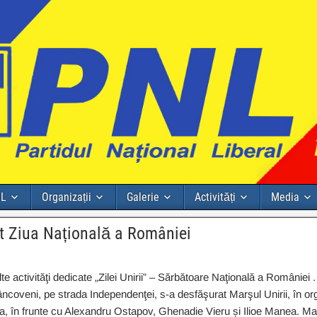
NL
Organizații
Galerie
Activități
Media
t Ziua Națională a României
e activităţi dedicate „Zilei Unirii” – Sărbătoare Naţională a României 
Brâncoveni, pe strada Independenţei, s-a desfăşurat Marşul Unirii, în o
a, în frunte cu Alexandru Ostapov, Ghenadie Vieru și Ilioe Manea. Marș