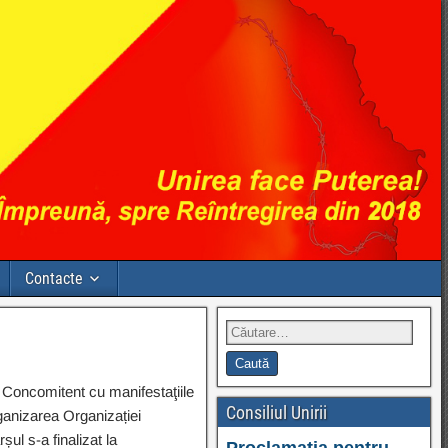
Contacte
. Concomitent cu manifestaţiile
Consiliul Unirii
rganizarea Organizației
ul s-a finalizat la
Proclamația pentru