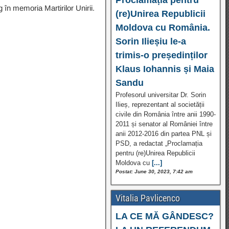
 în memoria Martirilor Unirii.
(re)Unirea Republicii
Moldova cu România.
Sorin Ilieșiu le-a
trimis-o președinților
Klaus Iohannis și Maia
Sandu
Profesorul universitar Dr. Sorin
Ilieș, reprezentant al societății
civile din România între anii 1990-
2011 și senator al României între
anii 2012-2016 din partea PNL și
PSD, a redactat „Proclamația
pentru (re)Unirea Republicii
Moldova cu
[...]
Postat: June 30, 2023, 7:42 am
Vitalia Pavlicenco
LA CE MĂ GÂNDESC?