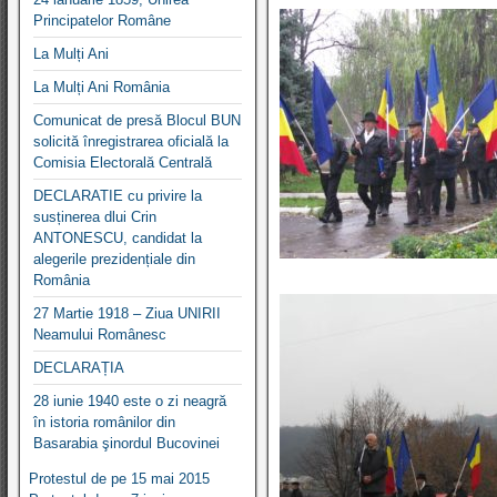
Principatelor Române
La Mulți Ani
La Mulți Ani România
Comunicat de presă Blocul BUN
solicită înregistrarea oficială la
Comisia Electorală Centrală
DECLARATIE cu privire la
susținerea dlui Crin
ANTONESCU, candidat la
alegerile prezidențiale din
România
27 Martie 1918 – Ziua UNIRII
Neamului Românesc
DECLARAȚIA
28 iunie 1940 este o zi neagră
în istoria românilor din
Basarabia şinordul Bucovinei
Protestul de pe 15 mai 2015