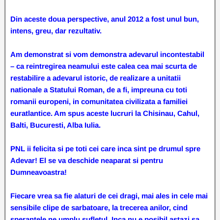
Din aceste doua perspective, anul 2012 a fost unul bun,
intens, greu, dar rezultativ.
Am demonstrat si vom demonstra adevarul incontestabil
– ca reintregirea neamului este calea cea mai scurta de
restabilire a adevarul istoric, de realizare a unitatii
nationale a Statului Roman, de a fi, impreuna cu toti
romanii europeni, in comunitatea civilizata a familiei
euratlantice. Am spus aceste lucruri la Chisinau, Cahul,
Balti, Bucuresti, Alba Iulia.
PNL ii felicita si pe toti cei care inca sint pe drumul spre
Adevar! El se va deschide neaparat si pentru
Dumneavoastra!
Fiecare vrea sa fie alaturi de cei dragi, mai ales in cele mai
sensibile clipe de sarbatoare, la trecerea anilor, cind
sperantele ne umplu sufletul. Inca nu e posibil astazi sa