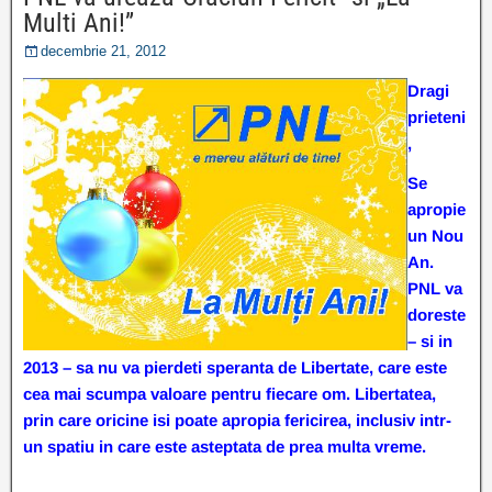
Multi Ani!”
decembrie 21, 2012
Dragi
prieteni
,
Se
apropie
un Nou
An.
PNL va
doreste
– si in
2013 – sa nu va pierdeti speranta de Libertate, care este
cea mai scumpa valoare pentru fiecare om. Libertatea,
prin care oricine isi poate apropia fericirea, inclusiv intr-
un spatiu in care este asteptata de prea multa vreme.