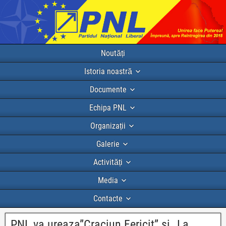
Noutăți
Istoria noastră
Documente
Echipa PNL
Organizații
Galerie
Activități
Media
Contacte
PNL va ureaza”Craciun Fericit” si „La