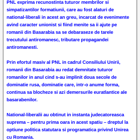
PNL exprima recunostinta tuturor membrilor si
simpatizantilor formatiunii, care au fost alaturi de
national-liberali in acest an greu, incarcat de evenimente
avind caracter unionist si fiind menite sa ii ajute pe
romanii din Basarabia sa se debaraseze de tarele
trecutului antiromanesc, tributare propagandei
antiromanesti.
Prin efortul masiv al PNL in cadrul Consiliului Unirii,
romanii din Basarabia au redat demnitate tuturor
romanilor in anul cind s-au implinit doua secole de
dominatie rusa, dominatie care, intr-o anume forma,
continua sa blocheze si azi demersurile euratlantice ale
basarabenilor.
National-liberalii au obtinut in instanta judecatoreasca
suprema – pentru prima oara in acest spatiu – dreptul la
optiune politica statutara si programatica privind Unirea
cu Romania.