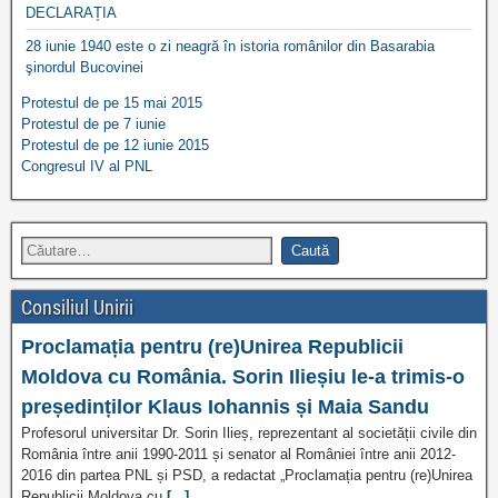
DECLARAȚIA
28 iunie 1940 este o zi neagră în istoria românilor din Basarabia
şinordul Bucovinei
Protestul de pe 15 mai 2015
Protestul de pe 7 iunie
Protestul de pe 12 iunie 2015
Congresul IV al PNL
Consiliul Unirii
Proclamația pentru (re)Unirea Republicii
Moldova cu România. Sorin Ilieșiu le-a trimis-o
președinților Klaus Iohannis și Maia Sandu
Profesorul universitar Dr. Sorin Ilieș, reprezentant al societății civile din
România între anii 1990-2011 și senator al României între anii 2012-
2016 din partea PNL și PSD, a redactat „Proclamația pentru (re)Unirea
Republicii Moldova cu
[...]