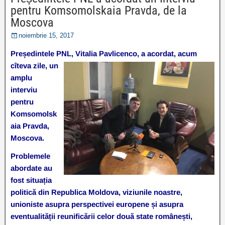
pentru Komsomolskaia Pravda, de la
Moscova
noiembrie 15, 2017
Președintele PNL, Vitalia Pavlicenco, a acordat, a
cum
cîteva zile, un
amplu
interviu
pentru
Komsomolsk
aia Pravda,
Moscova.
Problemele
abordate au
fost situația
politică din Republica Moldova, viziunile noastre,
unioniste asupra perspectivei europene și asupra
eventualității reunificării celor două state românești,