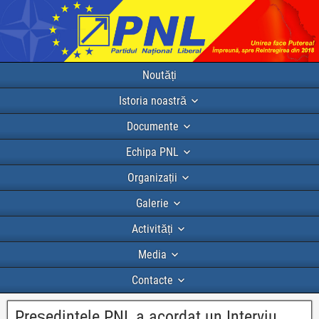
Noutăți
Istoria noastră
Documente
Echipa PNL
Organizații
Galerie
Activități
Media
Contacte
Președintele PNL a acordat un Interviu