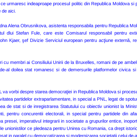
i ce urmaresc indeaproape procesul politic din Republica Moldova si pe
 de aici.
i cu dna Alena Obrusnikova, asistenta responsabila pentru Republica M
ul dlui Stefan Fule, care este Comisarul responsabil pentru exti
ohn Kjaer, şef Divizie Serviciul european pentru acţiune externă, re
 cu membri ai Consiliului Unirii de la Bruxelles, romani de pe ambele 
de-al doilea stat romanesc si de demersurile platformelor civica si
 va vorbi despre starea democraţiei in Republica Moldova si procesul 
activitatea partidelor extraparlamentare, in special a PNL, legat de spotur
nea de stat si de inregistrarea Statutului cu obiectiv unionist la Ministe
i, pentru concurentii electorali, in special pentru partidele din af
ea presei, imperativul integrarii in societate a grupurilor entice, inoportu
 unionistilor ce pledeaza pentru Unirea cu Romania, ca drept istoric al
nsat in paralel cu democratizarea si modernizarea societatii celui de-