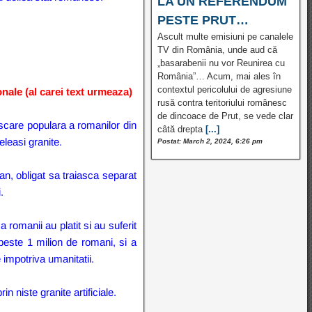
LA UN REFERENDUM
PESTE PRUT…
Ascult multe emisiuni pe canalele
TV din România, unde aud că
„basarabenii nu vor Reunirea cu
România”… Acum, mai ales în
contextul pericolului de agresiune
le (al carei text urmeaza)
rusă contra teritoriului românesc
de dincoace de Prut, se vede clar
iscare populara a romanilor din
câtă drepta
[...]
eleasi granite.
Postat: March 2, 2024, 6:26 pm
an, obligat sa traiasca separat
.
romanii au platit si au suferit
 peste 1 milion de romani, si a
e impotriva umanitatii.
n niste granite artificiale.