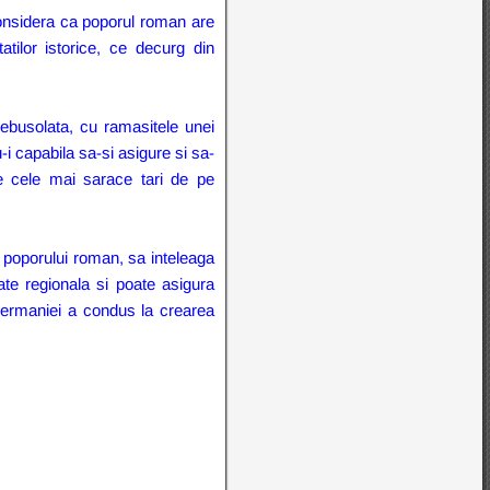
 considera ca poporul roman are
atilor istorice, ce decurg din
debusolata, cu ramasitele unei
-i capabila sa-si asigure si sa-
tre cele mai sarace tari de pe
a poporului roman, sa inteleaga
ate regionala si poate asigura
Germaniei a condus la crearea