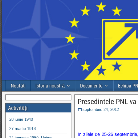
Noutăți
Istoria noastră
Documente
Echipa P
Presedintele PNL va 
Activități
septembrie 24, 2012
28 iunie 1940
27 martie 1918
In zilele de 25-26 septembrie,
24 ianuarie 1859, Unirea