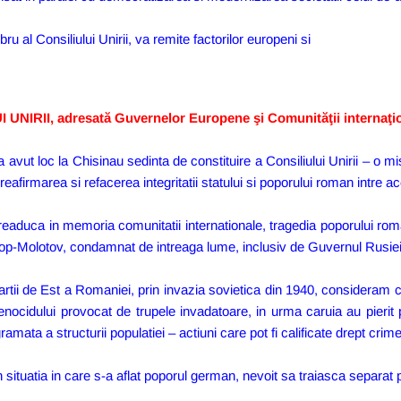
 al Consiliului Unirii, va remite factorilor europeni si
IRII, adresată Guvernelor Europene şi Comunităţii internaţiona
 avut loc la Chisinau sedinta de constituire a Consiliului Unirii – o m
afirmarea si refacerea integritatii statului si poporului roman intre ac
a readuca in memoria comunitatii internationale, tragedia poporului rom
op-Molotov, condamnat de intreaga lume, inclusiv de Guvernul Rusiei
rtii de Est a Romaniei, prin invazia sovietica din 1940, consideram ca 
enocidului provocat de trupele invadatoare, in urma caruia au pierit
amata a structurii populatiei – actiuni care pot fi calificate drept crim
situatia in care s-a aflat poporul german, nevoit sa traiasca separat pri