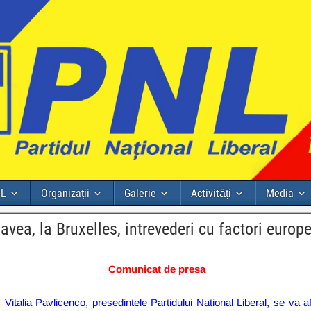
NL
Organizații
Galerie
Activități
Media
avea, la Bruxelles, intrevederi cu factori europ
Comunicat de presa
 Vitalia Pavlicenco, presedintele Partidului National Liberal, se va 