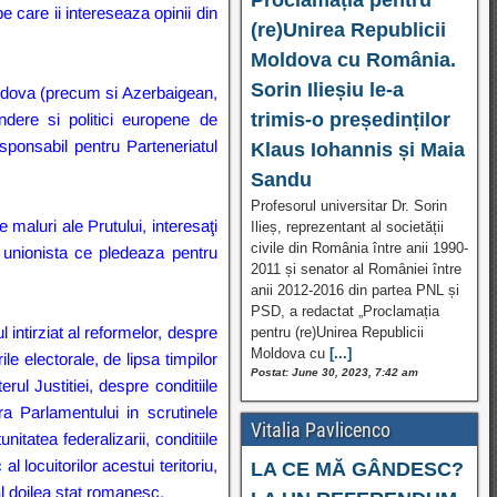
 care ii intereseaza opinii din
(re)Unirea Republicii
Moldova cu România.
Sorin Ilieșiu le-a
oldova (precum si Azerbaigean,
trimis-o președinților
ndere si politici europene de
sponsabil pentru Parteneriatul
Klaus Iohannis și Maia
Sandu
Profesorul universitar Dr. Sorin
maluri ale Prutului, interesaţi
Ilieș, reprezentant al societății
civile din România între anii 1990-
 unionista ce pledeaza pentru
2011 și senator al României între
anii 2012-2016 din partea PNL și
PSD, a redactat „Proclamația
intirziat al reformelor, despre
pentru (re)Unirea Republicii
Moldova cu
[...]
ile electorale, de lipsa timpilor
Postat: June 30, 2023, 7:42 am
rul Justitiei, despre conditiile
ara Parlamentului in scrutinele
Vitalia Pavlicenco
nitatea federalizarii, conditiile
 locuitorilor acestui teritoriu,
LA CE MĂ GÂNDESC?
al doilea stat romanesc.