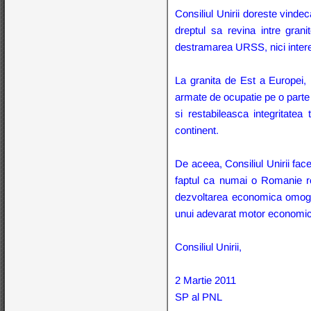
Consiliul Unirii doreste vindec
dreptul sa revina intre grani
destramarea URSS, nici interes
La granita de Est a Europei, 
armate de ocupatie pe o parte a
si restabileasca integritatea
continent.
De aceea, Consiliul Unirii fac
faptul ca numai o Romanie reu
dezvoltarea economica omogen
unui adevarat motor economic
Consiliul Unirii,
2 Martie 2011
SP al PNL