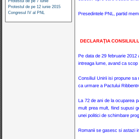
Protestul de pe 7 iunie
Protestul de pe 12 iunie 2015
Congresul IV al PNL
Presedintele PNL, partid membru
DECLARAŢIA CONSILIULUI UN
Pe data de 29 februarie 2012 a
intreaga lume, avand ca scop re
Consiliul Unirii isi propune s
ca urmare a Pactului Ribbentr
La 72 de ani de la ocuparea pa
mult prea mult, fiind supusi g
unei politici de schimbare progr
Romanii se gasesc si astazi in 