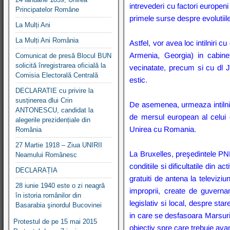
intrevederi cu factori europen
Principatelor Române
primele surse despre evolutiile
La Mulți Ani
La Mulți Ani România
Astfel, vor avea loc intilnir
Armenia, Georgia) in cabinet
Comunicat de presă Blocul BUN
solicită înregistrarea oficială la
vecinatate, precum si cu dl J
Comisia Electorală Centrală
estic.
DECLARATIE cu privire la
susținerea dlui Crin
De asemenea, urmeaza intilniri
ANTONESCU, candidat la
de mersul european al celui 
alegerile prezidențiale din
Unirea cu Romania.
România
27 Martie 1918 – Ziua UNIRII
La Bruxelles, preşedintele PNL
Neamului Românesc
conditiile si dificultatile din 
DECLARAȚIA
gratuiti de antena la televiziu
28 iunie 1940 este o zi neagră
improprii, create de guvernant
în istoria românilor din
legislativ si local, despre star
Basarabia şinordul Bucovinei
in care se desfasoara Marsurile
Protestul de pe 15 mai 2015
obiectiv spre care trebuie ava