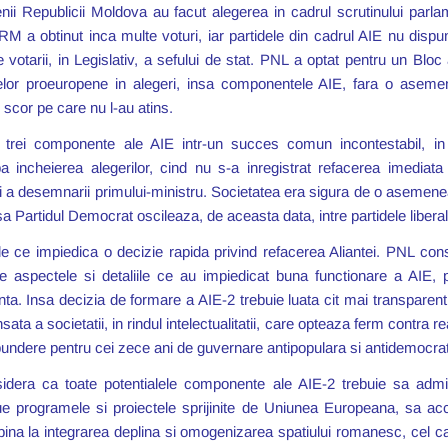
ii Republicii Moldova au facut alegerea in cadrul scrutinului parla
M a obtinut inca multe voturi, iar partidele din cadrul AIE nu dispu
tarii, in Legislativ, a sefului de stat. PNL a optat pentru un Bloc a
ortelor proeuropene in alegeri, insa componentele AIE, fara o asem
scor pe care nu l-au atins.
 trei componente ale AIE intr-un succes comun incontestabil, 
incheierea alegerilor, cind nu s-a inregistrat refacerea imediata 
i a desemnarii primului-ministru. Societatea era sigura de o asemene
 insa Partidul Democrat oscileaza, de aceasta data, intre partidele libe
 ce impiedica o decizie rapida privind refacerea Aliantei. PNL consid
ate aspectele si detaliile ce au impiedicat buna functionare a AIE, 
anta. Insa decizia de formare a AIE-2 trebuie luata cit mai transparent
ata a societatii, in rindul intelectualitatii, care opteaza ferm contra re
spundere pentru cei zece ani de guvernare antipopulara si antidemocrat
nsidera ca toate potentialele componente ale AIE-2 trebuie sa admi
nue programele si proiectele sprijinite de Uniunea Europeana, sa acc
na la integrarea deplina si omogenizarea spatiului romanesc, cel car