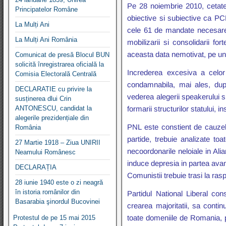
Pe 28 noiembrie 2010, cetaten
Principatelor Române
obiective si subiective ca PCR
La Mulți Ani
cele 61 de mandate necesare vo
La Mulți Ani România
mobilizarii si consolidarii f
aceasta data nemotivat, pe un 
Comunicat de presă Blocul BUN
solicită înregistrarea oficială la
Increderea excesiva a celor
Comisia Electorală Centrală
condamnabila, mai ales, dupa 
DECLARATIE cu privire la
vederea alegerii speakerului s
susținerea dlui Crin
ANTONESCU, candidat la
formarii structurilor statului,
alegerile prezidențiale din
PNL este constient de cauzele
România
partide, trebuie analizate to
27 Martie 1918 – Ziua UNIRII
necoordonarile neloiale in Ali
Neamului Românesc
induce depresia in partea avans
DECLARAȚIA
Comunistii trebuie trasi la ra
28 iunie 1940 este o zi neagră
în istoria românilor din
Partidul National Liberal co
Basarabia şinordul Bucovinei
crearea majoritatii, sa conti
toate domeniile de Romania, pi
Protestul de pe 15 mai 2015