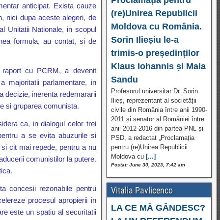
mentar anticipat. Exista cauze
(re)Unirea Republicii
n, nici dupa aceste alegeri, de
Moldova cu România.
l Unitatii Nationale, in scopul
Sorin Ilieșiu le-a
enea formula, au contat, si de
trimis-o președinților
Klaus Iohannis și Maia
in raport cu PCRM, a devenit
Sandu
a majoritatii parlamentare, in
Profesorul universitar Dr. Sorin
a decizie, inerenta redemararii
Ilieș, reprezentant al societății
rale si gruparea comunista.
civile din România între anii 1990-
2011 și senator al României între
era ca, in dialogul celor trei
anii 2012-2016 din partea PNL și
pentru a se evita abuzurile si
PSD, a redactat „Proclamația
 si cit mai repede, pentru a nu
pentru (re)Unirea Republicii
Moldova cu
[...]
aducerii comunistilor la putere.
Postat: June 30, 2023, 7:42 am
ica.
ta concesii rezonabile pentru
Vitalia Pavlicenco
elereze procesul apropierii in
LA CE MĂ GÂNDESC?
e este un spatiu al securitatii