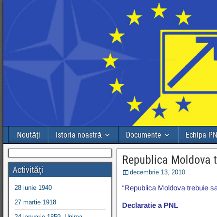
Noutăți
Istoria noastră
Documente
Echipa P
Republica Moldova t
Activități
decembrie 13, 2010
“Republica Moldova trebuie s
28 iunie 1940
27 martie 1918
Declaratie a PNL
24 ianuarie 1859, Unirea