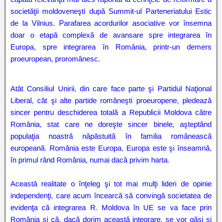
societăţii moldoveneşti după Summit-ul Parteneriatului Estic
de la Vilnius. Parafarea acordurilor asociative vor însemna
doar o etapă complexă de avansare spre integrarea în
Europa, spre integrarea în România, printr-un demers
proeuropean, proromânesc.
Atât Consiliul Unirii, din care face parte şi Partidul Naţional
Liberal, cât şi alte partide româneşti proeuropene, pledează
sincer pentru deschiderea totală a Republicii Moldova către
România, stat care ne doreşte sincer binele, aşteptând
populaţia noastră năpăstuită în familia românească
europeană. România este Europa, Europa este şi înseamnă,
în primul rând România, numai dacă privim harta.
Această realitate o înţeleg şi tot mai mulţi lideri de opinie
independenţi, care acum încearcă să convingă societatea de
evidenţa că integrarea R. Moldova în UE se va face prin
România şi că, dacă dorim această integrare, se vor găsi şi