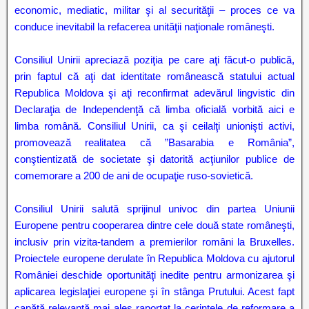
economic, mediatic, militar şi al securităţii – proces ce va
conduce inevitabil la refacerea unităţii naţionale româneşti.
Consiliul Unirii apreciază poziţia pe care aţi făcut-o publică,
prin faptul că aţi dat identitate românească statului actual
Republica Moldova şi aţi reconfirmat adevărul lingvistic din
Declaraţia de Independenţă că limba oficială vorbită aici e
limba română. Consiliul Unirii, ca şi ceilalţi unionişti activi,
promovează realitatea că ”Basarabia e România”,
conştientizată de societate şi datorită acţiunilor publice de
comemorare a 200 de ani de ocupaţie ruso-sovietică.
Consiliul Unirii salută sprijinul univoc din partea Uniunii
Europene pentru cooperarea dintre cele două state româneşti,
inclusiv prin vizita-tandem a premierilor români la Bruxelles.
Proiectele europene derulate în Republica Moldova cu ajutorul
României deschide oportunităţi inedite pentru armonizarea şi
aplicarea legislaţiei europene şi în stânga Prutului. Acest fapt
capătă relevanţă mai ales raportat la cerinţele de reformare a