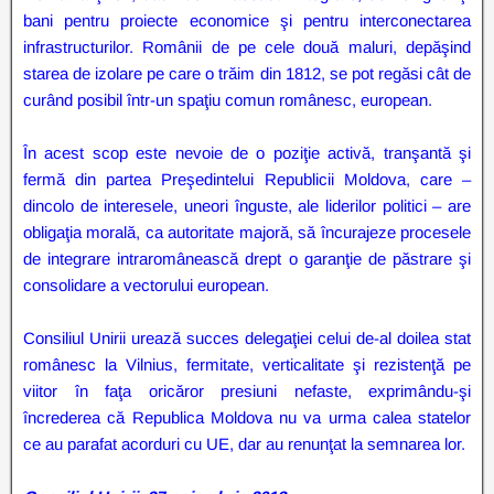
bani pentru proiecte economice şi pentru interconectarea
infrastructurilor. Românii de pe cele două maluri, depăşind
starea de izolare pe care o trăim din 1812, se pot regăsi cât de
curând posibil într-un spaţiu comun românesc, european.
În acest scop este nevoie de o poziţie activă, tranşantă şi
fermă din partea Preşedintelui Republicii Moldova, care –
dincolo de interesele, uneori înguste, ale liderilor politici – are
obligaţia morală, ca autoritate majoră, să încurajeze procesele
de integrare intraromânească drept o garanţie de păstrare şi
consolidare a vectorului european.
Consiliul Unirii urează succes delegaţiei celui de-al doilea stat
românesc la Vilnius, fermitate, verticalitate şi rezistenţă pe
viitor în faţa oricăror presiuni nefaste, exprimându-şi
încrederea că Republica Moldova nu va urma calea statelor
ce au parafat acorduri cu UE, dar au renunţat la semnarea lor.