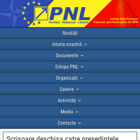
Noutăți
Istoria noastră
Documente
Echipa PNL
Organizații
Galerie
Activități
Media
Contacte
Scrisoare deschisa catre presedintele