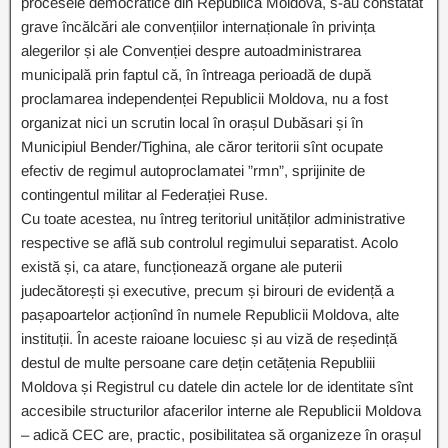
procesele democratice din Republica Moldova, s-au constatat
grave încălcări ale convențiilor internaționale în privința
alegerilor și ale Convenției despre autoadministrarea
municipală prin faptul că, în întreaga perioadă de după
proclamarea independenței Republicii Moldova, nu a fost
organizat nici un scrutin local în orașul Dubăsari și în
Municipiul Bender/Tighina, ale căror teritorii sînt ocupate
efectiv de regimul autoproclamatei ”rmn”, sprijinite de
contingentul militar al Federației Ruse.
Cu toate acestea, nu întreg teritoriul unităților administrative
respective se află sub controlul regimului separatist. Acolo
există și, ca atare, funcționează organe ale puterii
judecătorești și executive, precum și birouri de evidență a
pașapoartelor acționînd în numele Republicii Moldova, alte
instituții. În aceste raioane locuiesc și au viză de reședință
destul de multe persoane care dețin cetățenia Republiii
Moldova și Registrul cu datele din actele lor de identitate sînt
accesibile structurilor afacerilor interne ale Republicii Moldova
– adică CEC are, practic, posibilitatea să organizeze în orașul