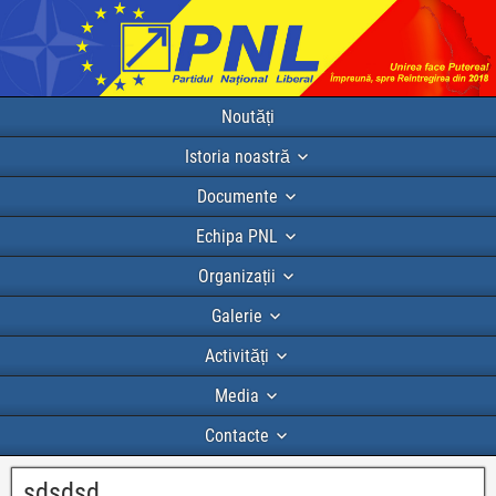
Noutăți
Istoria noastră
Documente
Echipa PNL
Organizații
Galerie
Activități
Media
Contacte
sdsdsd