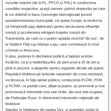
viziunile noastre (de la PL, PPCD şi PNL) în conducerea
consiliilor respective, aceşti oameni, potrivit drepturilor pe care
le vor dobîndi în baza Convenţiei internaţionale privind
autoadministrarea municipală, vor putea începe, la nivelul lor,
să întreprindă paşi diplomatici pentru dezavuarea influenţei
ruseşti şi accelerarea retragerii trupelor ruseşti din
Transnistria, pe care nu o putem aştepta nicicînd ”de sus”, de
la Vladimir Filat sau Marian Lupu, care cochetează în mod
criminal cu Moscova.
În plus, punerea în dezbatere publică a faptului acestei
încălcări, ca şi a nedesfăşurării, pe parcursul a 20 de ani şi
pînă în prezent, a alegerilor pentru organele oficiale ale puterii
Republicii Moldova pe teritoriile raioanelor din zona nistreană,
va dezavua, în faţa opiniei publice, conducerea PLDM, PDM
şi PCRM, ca partide care, aflate la putere, au promovat şi mai
promovează interesele unui stat străin, ale unui stat-ocupant,
ale Federaţiei Ruse, în detrimentul intereselor naţionale ale
Moldovei.
Sperăm în înţelegere din partea Dvs. şi aşteptăm sprijin în