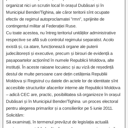
organizat nici un scrutin local în orașul Dubăsari și în
Municipiul Bender/Tighina, ale căror teritorii sînt ocupate
efectiv de regimul autoproclamatei ”rmn”, sprijinite de
contingentul militar al Federației Ruse.
Cu toate acestea, nu întreg teritoriul unităților administrative
respective se află sub controlul regimului separatist. Acolo
există și, ca atare, funcționează organe ale puterii
judecătorești și executive, precum și birouri de evidență a
pașapoartelor acționînd în numele Republicii Moldova, alte
instituții. În aceste raioane locuiesc și au viză de reședință
destul de multe persoane care dețin cetățenia Republiii
Moldova și Registrul cu datele din actele lor de identitate sînt
accesibile structurilor afacerilor interne ale Republicii Moldova
– adică CEC are, practic, posibilitatea să organizeze în orașul
Dubăsari și în Municipiul Bender/Tighina un proces electoral
pentru alegerea primarilor și a consilierilor pe 5 iunie 2011.
Solicităm:
Să examinați, în termenul prevăzut de legislația actuală