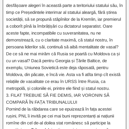
desfășoare alegeri în această parte a teritoriului statului său, în
timp ce Președintele interimar al statului aleargă, fără știrea
societății, să se propună stăpînilor de la Kremlin, iar premierul
a coborît pînă la îmbrățișări cu dictatorul separatist. Oare
aceste fapte, incompatibile cu suveranitatea, nu ne
demonstrează, cu o claritate maximă, că statul nostru, în
persoana liderilor săi, continuă să aibă mentalitate de vasal?
De ce să ne mai mirăm că Rusia se poartă cu Moldova ca și
cu un vasal? Dacă pentru Georgia și Țările Baltice, de
exemplu, Uniunea Sovietică este deja răposată, pentru
Moldova, din păcate, e încă vie. Asta va fi atîta timp cît există
relațiile de vasalitate ce erau în URSS între Rusia, ca
metropolă, și coloniile ei, printre ele fiind și statul nostru.
3. FILAT TREBUIE SĂ FIE DEMIS, IAR VORONIN SĂ
COMPARĂ ÎN FAȚA TRIBUNALULUI
Pornind de la răbdarea care se epuizează în fața acestei
rușini, PNL îi invită pe cei mai buni reprezentanți ai națiunii
romîne din cel de-al doilea stat românesc să participe la