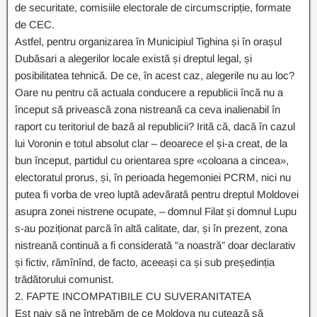
de securitate, comisiile electorale de circumscripție, formate
de CEC.
Astfel, pentru organizarea în Municipiul Tighina și în orașul
Dubăsari а alegerilor locale există și dreptul legal, și
posibilitatea tehnică. De ce, în acest caz, alegerile nu au loc?
Oare nu pentru că actuala conducere a republicii încă nu a
început să privească zona nistreană ca ceva inalienabil în
raport cu teritoriul de bază al republicii? Irită că, dacă în cazul
lui Voronin e totul absolut clar – deoarece el și-a creat, de la
bun început, partidul cu orientarea spre «coloana a cincea»,
electoratul prorus, și, în perioada hegemoniei PCRM, nici nu
putea fi vorba de vreo luptă adevărată pentru dreptul Moldovei
asupra zonei nistrene ocupate, – domnul Filat și domnul Lupu
s-au poziționat parcă în altă calitate, dar, și în prezent, zona
nistreană continuă a fi considerată ”a noastră” doar declarativ
și fictiv, rămînînd, de facto, aceeași ca și sub președinția
trădătorului comunist.
2. FAPTE INCOMPATIBILE CU SUVERANITATEA
Est naiv să ne întrebăm de ce Moldova nu cutează să