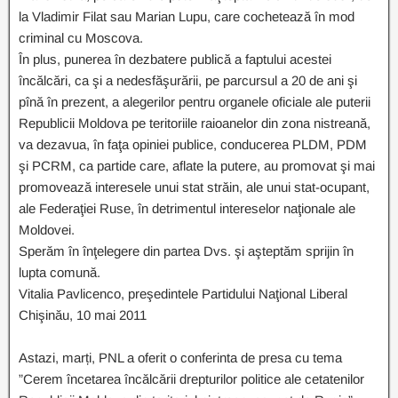
la Vladimir Filat sau Marian Lupu, care cochetează în mod
criminal cu Moscova.
În plus, punerea în dezbatere publică a faptului acestei
încălcări, ca şi a nedesfăşurării, pe parcursul a 20 de ani şi
pînă în prezent, a alegerilor pentru organele oficiale ale puterii
Republicii Moldova pe teritoriile raioanelor din zona nistreană,
va dezavua, în faţa opiniei publice, conducerea PLDM, PDM
şi PCRM, ca partide care, aflate la putere, au promovat şi mai
promovează interesele unui stat străin, ale unui stat-ocupant,
ale Federaţiei Ruse, în detrimentul intereselor naţionale ale
Moldovei.
Sperăm în înţelegere din partea Dvs. şi aşteptăm sprijin în
lupta comună.
Vitalia Pavlicenco, preşedintele Partidului Naţional Liberal
Chişinău, 10 mai 2011
Astazi, marți, PNL a oferit o conferinta de presa cu tema
”Cerem încetarea încălcării drepturilor politice ale cetatenilor