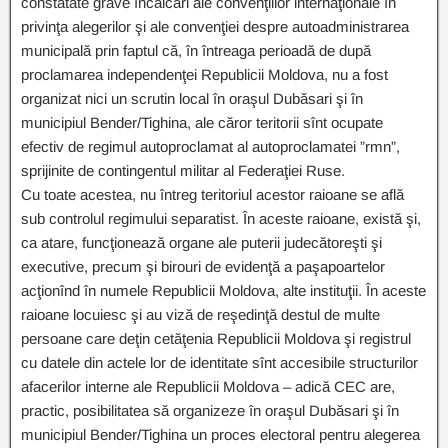
constatate grave încălcări ale convenţiilor internaţionale în
privinţa alegerilor şi ale convenţiei despre autoadministrarea
municipală prin faptul că, în întreaga perioadă de după
proclamarea independenţei Republicii Moldova, nu a fost
organizat nici un scrutin local în oraşul Dubăsari şi în
municipiul Bender/Tighina, ale căror teritorii sînt ocupate
efectiv de regimul autoproclamat al autoproclamatei ”rmn”,
sprijinite de contingentul militar al Federaţiei Ruse.
Cu toate acestea, nu întreg teritoriul acestor raioane se află
sub controlul regimului separatist. În aceste raioane, există şi,
ca atare, funcţionează organe ale puterii judecătoreşti şi
executive, precum şi birouri de evidenţă a paşapoartelor
acţionînd în numele Republicii Moldova, alte instituţii. În aceste
raioane locuiesc şi au viză de reşedinţă destul de multe
persoane care deţin cetăţenia Republicii Moldova şi registrul
cu datele din actele lor de identitate sînt accesibile structurilor
afacerilor interne ale Republicii Moldova – adică CEC are,
practic, posibilitatea să organizeze în oraşul Dubăsari şi în
municipiul Bender/Tighina un proces electoral pentru alegerea