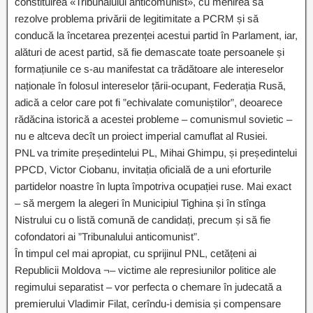
constituirea «Tribunalului anticomunist», cu menirea să
rezolve problema privării de legitimitate a PCRM și să
conducă la încetarea prezenței acestui partid în Parlament, iar,
alături de acest partid, să fie demascate toate persoanele și
formațiunile ce s-au manifestat ca trădătoare ale intereselor
naționale în folosul intereselor țării-ocupant, Federația Rusă,
adică a celor care pot fi ”echivalate comuniștilor”, deoarece
rădăcina istorică a acestei probleme – comunismul sovietic –
nu e altceva decît un proiect imperial camuflat al Rusiei.
PNL va trimite președintelui PL, Mihai Ghimpu, și președintelui
PPCD, Victor Ciobanu, invitația oficială de a uni eforturile
partidelor noastre în lupta împotriva ocupației ruse. Mai exact
– să mergem la alegeri în Municipiul Tighina și în stînga
Nistrului cu o listă comună de candidați, precum și să fie
cofondatori ai ”Tribunalului anticomunist”.
În timpul cel mai apropiat, cu sprijinul PNL, cetățeni ai
Republicii Moldova ¬– victime ale represiunilor politice ale
regimului separatist – vor perfecta o chemare în judecată a
premierului Vladimir Filat, cerîndu-i demisia și compensare