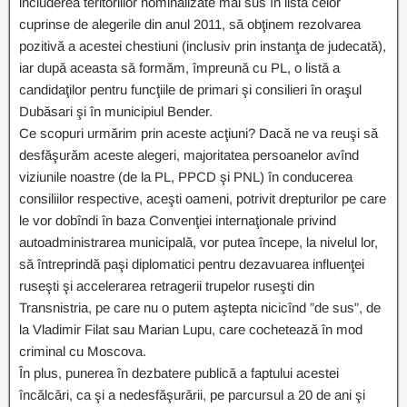
includerea teritoriilor nominalizate mai sus în lista celor
cuprinse de alegerile din anul 2011, să obţinem rezolvarea
pozitivă a acestei chestiuni (inclusiv prin instanţa de judecată),
iar după aceasta să formăm, împreună cu PL, o listă a
candidaţilor pentru funcţiile de primari şi consilieri în oraşul
Dubăsari şi în municipiul Bender.
Ce scopuri urmărim prin aceste acţiuni? Dacă ne va reuşi să
desfăşurăm aceste alegeri, majoritatea persoanelor avînd
viziunile noastre (de la PL, PPCD şi PNL) în conducerea
consiliilor respective, aceşti oameni, potrivit drepturilor pe care
le vor dobîndi în baza Convenţiei internaţionale privind
autoadministrarea municipală, vor putea începe, la nivelul lor,
să întreprindă paşi diplomatici pentru dezavuarea influenţei
ruseşti şi accelerarea retragerii trupelor ruseşti din
Transnistria, pe care nu o putem aştepta nicicînd ”de sus”, de
la Vladimir Filat sau Marian Lupu, care cochetează în mod
criminal cu Moscova.
În plus, punerea în dezbatere publică a faptului acestei
încălcări, ca şi a nedesfăşurării, pe parcursul a 20 de ani şi