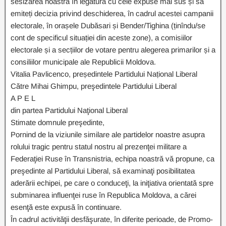
sesizarea noastră în legătură cu cele expuse mai sus și să
emiteți decizia privind deschiderea, în cadrul acestei campanii
electorale, în orașele Dubăsari și Bender/Tighina (ținîndu/se
cont de specificul situației din aceste zone), a comisiilor
electorale și a secțiilor de votare pentru alegerea primarilor și a
consiliilor municipale ale Republicii Moldova.
Vitalia Pavlicenco, președintele Partidului Național Liberal
Către Mihai Ghimpu, preşedintele Partidului Liberal
A P E L
din partea Partidului Naţional Liberal
Stimate domnule preşedinte,
Pornind de la viziunile similare ale partidelor noastre asupra
rolului tragic pentru statul nostru al prezenţei militare a
Federaţiei Ruse în Transnistria, echipa noastră vă propune, ca
preşedinte al Partidului Liberal, să examinaţi posibilitatea
aderării echipei, pe care o conduceţi, la iniţiativa orientată spre
subminarea influenţei ruse în Republica Moldova, a cărei
esenţă este expusă în continuare.
În cadrul activităţii desfăşurate, în diferite perioade, de Promo-