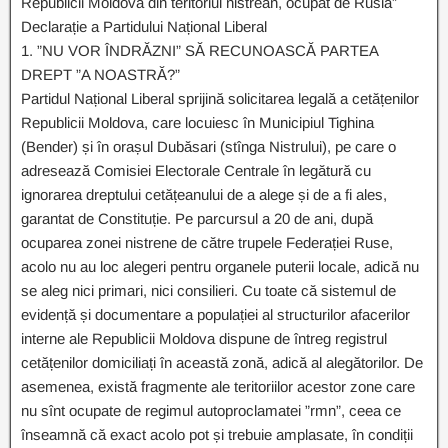
Republicii Moldova din teritoriul nistrean, ocupat de Rusia”
Declarație a Partidului Național Liberal
1. ”NU VOR ÎNDRĂZNI” SĂ RECUNOASCĂ PARTEA
DREPT ”A NOASTRĂ?”
Partidul Național Liberal sprijină solicitarea legală a cetățenilor
Republicii Moldova, care locuiesc în Municipiul Tighina
(Bender) și în orașul Dubăsari (stînga Nistrului), pe care o
adresează Comisiei Electorale Centrale în legătură cu
ignorarea dreptului cetățeanului de a alege și de a fi ales,
garantat de Constituție. Pe parcursul a 20 de ani, după
ocuparea zonei nistrene de către trupele Federației Ruse,
acolo nu au loc alegeri pentru organele puterii locale, adică nu
se aleg nici primari, nici consilieri. Cu toate că sistemul de
evidență și documentare a populației al structurilor afacerilor
interne ale Republicii Moldova dispune de întreg registrul
cetățenilor domiciliați în această zonă, adică al alegătorilor. De
asemenea, există fragmente ale teritoriilor acestor zone care
nu sînt ocupate de regimul autoproclamatei ”rmn”, ceea ce
înseamnă că exact acolo pot și trebuie amplasate, în condiții