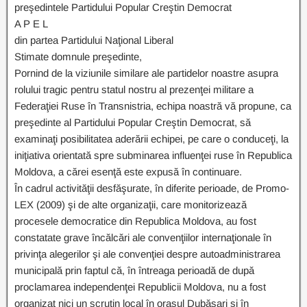
preşedintele Partidului Popular Creştin Democrat
A P E L
din partea Partidului Naţional Liberal
Stimate domnule preşedinte,
Pornind de la viziunile similare ale partidelor noastre asupra
rolului tragic pentru statul nostru al prezenţei militare a
Federaţiei Ruse în Transnistria, echipa noastră vă propune, ca
preşedinte al Partidului Popular Creştin Democrat, să
examinaţi posibilitatea aderării echipei, pe care o conduceţi, la
iniţiativa orientată spre subminarea influenţei ruse în Republica
Moldova, a cărei esenţă este expusă în continuare.
În cadrul activităţii desfăşurate, în diferite perioade, de Promo-
LEX (2009) şi de alte organizaţii, care monitorizează
procesele democratice din Republica Moldova, au fost
constatate grave încălcări ale convenţiilor internaţionale în
privinţa alegerilor şi ale convenţiei despre autoadministrarea
municipală prin faptul că, în întreaga perioadă de după
proclamarea independenţei Republicii Moldova, nu a fost
organizat nici un scrutin local în oraşul Dubăsari şi în