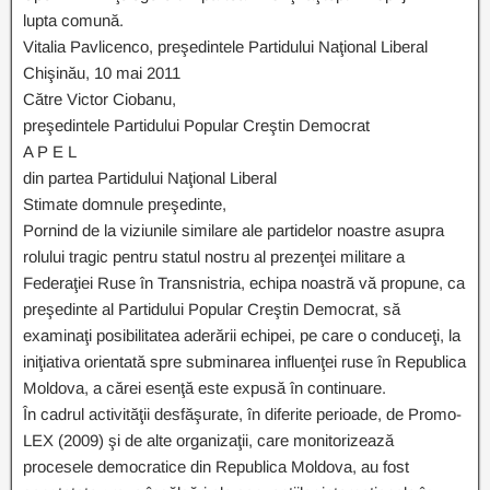
lupta comună.
Vitalia Pavlicenco, preşedintele Partidului Naţional Liberal
Chişinău, 10 mai 2011
Către Victor Ciobanu,
preşedintele Partidului Popular Creştin Democrat
A P E L
din partea Partidului Naţional Liberal
Stimate domnule preşedinte,
Pornind de la viziunile similare ale partidelor noastre asupra
rolului tragic pentru statul nostru al prezenţei militare a
Federaţiei Ruse în Transnistria, echipa noastră vă propune, ca
preşedinte al Partidului Popular Creştin Democrat, să
examinaţi posibilitatea aderării echipei, pe care o conduceţi, la
iniţiativa orientată spre subminarea influenţei ruse în Republica
Moldova, a cărei esenţă este expusă în continuare.
În cadrul activităţii desfăşurate, în diferite perioade, de Promo-
LEX (2009) şi de alte organizaţii, care monitorizează
procesele democratice din Republica Moldova, au fost