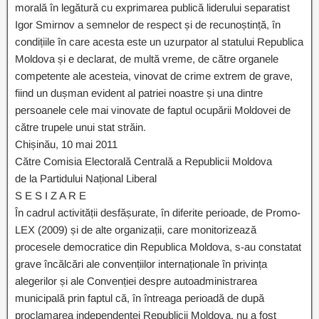
morală în legătură cu exprimarea publică liderului separatist
Igor Smirnov a semnelor de respect și de recunoștință, în
condițiile în care acesta este un uzurpator al statului Republica
Moldova și e declarat, de multă vreme, de către organele
competente ale acesteia, vinovat de crime extrem de grave,
fiind un dușman evident al patriei noastre și una dintre
persoanele cele mai vinovate de faptul ocupării Moldovei de
către trupele unui stat străin.
Chișinău, 10 mai 2011
Către Comisia Electorală Centrală a Republicii Moldova
de la Partidului Național Liberal
S E S I Z A R E
În cadrul activității desfășurate, în diferite perioade, de Promo-
LEX (2009) și de alte organizații, care monitorizează
procesele democratice din Republica Moldova, s-au constatat
grave încălcări ale convențiilor internaționale în privința
alegerilor și ale Convenției despre autoadministrarea
municipală prin faptul că, în întreaga perioadă de după
proclamarea independenței Republicii Moldova, nu a fost