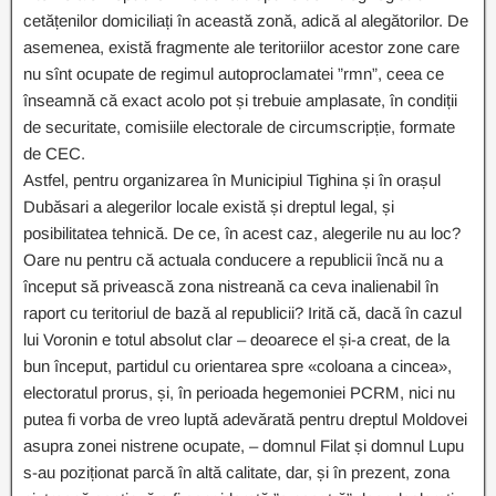
cetățenilor domiciliați în această zonă, adică al alegătorilor. De
asemenea, există fragmente ale teritoriilor acestor zone care
nu sînt ocupate de regimul autoproclamatei ”rmn”, ceea ce
înseamnă că exact acolo pot și trebuie amplasate, în condiții
de securitate, comisiile electorale de circumscripție, formate
de CEC.
Astfel, pentru organizarea în Municipiul Tighina și în orașul
Dubăsari а alegerilor locale există și dreptul legal, și
posibilitatea tehnică. De ce, în acest caz, alegerile nu au loc?
Oare nu pentru că actuala conducere a republicii încă nu a
început să privească zona nistreană ca ceva inalienabil în
raport cu teritoriul de bază al republicii? Irită că, dacă în cazul
lui Voronin e totul absolut clar – deoarece el și-a creat, de la
bun început, partidul cu orientarea spre «coloana a cincea»,
electoratul prorus, și, în perioada hegemoniei PCRM, nici nu
putea fi vorba de vreo luptă adevărată pentru dreptul Moldovei
asupra zonei nistrene ocupate, – domnul Filat și domnul Lupu
s-au poziționat parcă în altă calitate, dar, și în prezent, zona