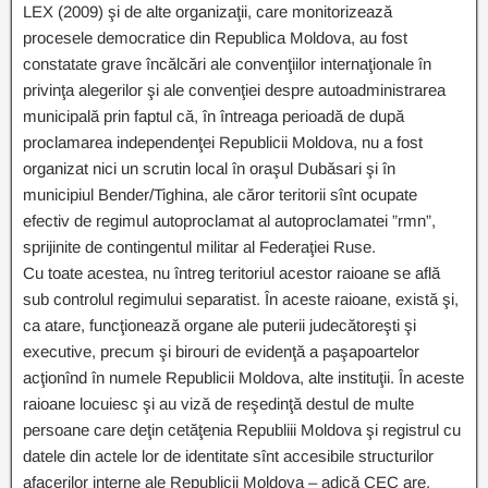
LEX (2009) şi de alte organizaţii, care monitorizează
procesele democratice din Republica Moldova, au fost
constatate grave încălcări ale convenţiilor internaţionale în
privinţa alegerilor şi ale convenţiei despre autoadministrarea
municipală prin faptul că, în întreaga perioadă de după
proclamarea independenţei Republicii Moldova, nu a fost
organizat nici un scrutin local în oraşul Dubăsari şi în
municipiul Bender/Tighina, ale căror teritorii sînt ocupate
efectiv de regimul autoproclamat al autoproclamatei ”rmn”,
sprijinite de contingentul militar al Federaţiei Ruse.
Cu toate acestea, nu întreg teritoriul acestor raioane se află
sub controlul regimului separatist. În aceste raioane, există şi,
ca atare, funcţionează organe ale puterii judecătoreşti şi
executive, precum şi birouri de evidenţă a paşapoartelor
acţionînd în numele Republicii Moldova, alte instituţii. În aceste
raioane locuiesc şi au viză de reşedinţă destul de multe
persoane care deţin cetăţenia Republiii Moldova şi registrul cu
datele din actele lor de identitate sînt accesibile structurilor
afacerilor interne ale Republicii Moldova – adică CEC are,