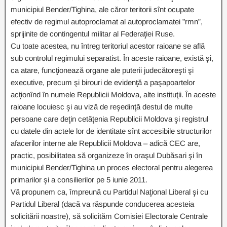
municipiul Bender/Tighina, ale căror teritorii sînt ocupate
efectiv de regimul autoproclamat al autoproclamatei ”rmn”,
sprijinite de contingentul militar al Federaţiei Ruse.
Cu toate acestea, nu întreg teritoriul acestor raioane se află
sub controlul regimului separatist. În aceste raioane, există şi,
ca atare, funcţionează organe ale puterii judecătoreşti şi
executive, precum şi birouri de evidenţă a paşapoartelor
acţionînd în numele Republicii Moldova, alte instituţii. În aceste
raioane locuiesc şi au viză de reşedinţă destul de multe
persoane care deţin cetăţenia Republicii Moldova şi registrul
cu datele din actele lor de identitate sînt accesibile structurilor
afacerilor interne ale Republicii Moldova – adică CEC are,
practic, posibilitatea să organizeze în oraşul Dubăsari şi în
municipiul Bender/Tighina un proces electoral pentru alegerea
primarilor şi a consilierilor pe 5 iunie 2011.
Vă propunem ca, împreună cu Partidul Naţional Liberal şi cu
Partidul Liberal (dacă va răspunde conducerea acesteia
solicitării noastre), să solicităm Comisiei Electorale Centrale