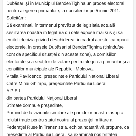
Dubăsari și în Municipiul Bender/Tighina un proces electoral
pentru alegerea primarilor și a consilierilor pe 5 iunie 2011.
Solicităm:
Să examinați, în termenul prevăzut de legislația actuală
sesizarea noastră în legătură cu cele expuse mai sus și să
emiteți decizia privind deschiderea, în cadrul acestei campanii
electorale, în orașele Dubăsari și Bender/Tighina (ținîndu/se
cont de specificul situației din aceste zone), a comisiilor
electorale și a secțiilor de votare pentru alegerea primarilor și a
consiliilor municipale ale Republicii Moldova.
Vitalia Pavlicenco, președintele Partidului Național Liberal
Către Mihai Ghimpu, preşedintele Partidului Liberal
A P E L
din partea Partidului Naţional Liberal
Stimate domnule preşedinte,
Pornind de la viziunile similare ale partidelor noastre asupra
rolului tragic pentru statul nostru al prezenţei militare a
Federaţiei Ruse în Transnistria, echipa noastră vă propune, ca
preşedinte al Partidului Liberal, să examinaţi posibilitatea