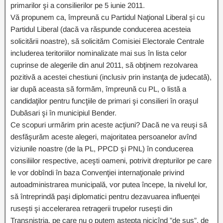
primarilor şi a consilierilor pe 5 iunie 2011.
Vă propunem ca, împreună cu Partidul Naţional Liberal şi cu
Partidul Liberal (dacă va răspunde conducerea acesteia
solicitării noastre), să solicităm Comisiei Electorale Centrale
includerea teritoriilor nominalizate mai sus în lista celor
cuprinse de alegerile din anul 2011, să obţinem rezolvarea
pozitivă a acestei chestiuni (inclusiv prin instanţa de judecată),
iar după aceasta să formăm, împreună cu PL, o listă a
candidaţilor pentru funcţiile de primari şi consilieri în oraşul
Dubăsari şi în municipiul Bender.
Ce scopuri urmărim prin aceste acţiuni? Dacă ne va reuşi să
desfăşurăm aceste alegeri, majoritatea persoanelor avînd
viziunile noastre (de la PL, PPCD şi PNL) în conducerea
consiliilor respective, aceşti oameni, potrivit drepturilor pe care
le vor dobîndi în baza Convenţiei internaţionale privind
autoadministrarea municipală, vor putea începe, la nivelul lor,
să întreprindă paşi diplomatici pentru dezavuarea influenţei
ruseşti şi accelerarea retragerii trupelor ruseşti din
Transnistria, pe care nu o putem aştepta nicicînd ”de sus”, de