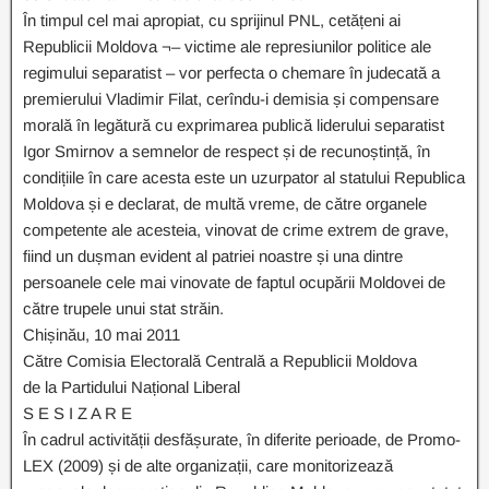
În timpul cel mai apropiat, cu sprijinul PNL, cetățeni ai
Republicii Moldova ¬– victime ale represiunilor politice ale
regimului separatist – vor perfecta o chemare în judecată a
premierului Vladimir Filat, cerîndu-i demisia și compensare
morală în legătură cu exprimarea publică liderului separatist
Igor Smirnov a semnelor de respect și de recunoștință, în
condițiile în care acesta este un uzurpator al statului Republica
Moldova și e declarat, de multă vreme, de către organele
competente ale acesteia, vinovat de crime extrem de grave,
fiind un dușman evident al patriei noastre și una dintre
persoanele cele mai vinovate de faptul ocupării Moldovei de
către trupele unui stat străin.
Chișinău, 10 mai 2011
Către Comisia Electorală Centrală a Republicii Moldova
de la Partidului Național Liberal
S E S I Z A R E
În cadrul activității desfășurate, în diferite perioade, de Promo-
LEX (2009) și de alte organizații, care monitorizează