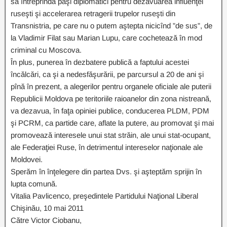
să întreprindă paşi diplomatici pentru dezavuarea influenţei
ruseşti şi accelerarea retragerii trupelor ruseşti din
Transnistria, pe care nu o putem aştepta nicicînd ”de sus”, de
la Vladimir Filat sau Marian Lupu, care cochetează în mod
criminal cu Moscova.
În plus, punerea în dezbatere publică a faptului acestei
încălcări, ca şi a nedesfăşurării, pe parcursul a 20 de ani şi
pînă în prezent, a alegerilor pentru organele oficiale ale puterii
Republicii Moldova pe teritoriile raioanelor din zona nistreană,
va dezavua, în faţa opiniei publice, conducerea PLDM, PDM
şi PCRM, ca partide care, aflate la putere, au promovat şi mai
promovează interesele unui stat străin, ale unui stat-ocupant,
ale Federaţiei Ruse, în detrimentul intereselor naţionale ale
Moldovei.
Sperăm în înţelegere din partea Dvs. şi aşteptăm sprijin în
lupta comună.
Vitalia Pavlicenco, preşedintele Partidului Naţional Liberal
Chişinău, 10 mai 2011
Către Victor Ciobanu,