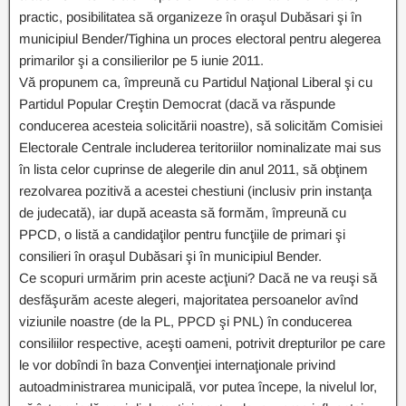
practic, posibilitatea să organizeze în oraşul Dubăsari şi în
municipiul Bender/Tighina un proces electoral pentru alegerea
primarilor şi a consilierilor pe 5 iunie 2011.
Vă propunem ca, împreună cu Partidul Naţional Liberal şi cu
Partidul Popular Creştin Democrat (dacă va răspunde
conducerea acesteia solicitării noastre), să solicităm Comisiei
Electorale Centrale includerea teritoriilor nominalizate mai sus
în lista celor cuprinse de alegerile din anul 2011, să obţinem
rezolvarea pozitivă a acestei chestiuni (inclusiv prin instanţa
de judecată), iar după aceasta să formăm, împreună cu
PPCD, o listă a candidaţilor pentru funcţiile de primari şi
consilieri în oraşul Dubăsari şi în municipiul Bender.
Ce scopuri urmărim prin aceste acţiuni? Dacă ne va reuşi să
desfăşurăm aceste alegeri, majoritatea persoanelor avînd
viziunile noastre (de la PL, PPCD şi PNL) în conducerea
consiliilor respective, aceşti oameni, potrivit drepturilor pe care
le vor dobîndi în baza Convenţiei internaţionale privind
autoadministrarea municipală, vor putea începe, la nivelul lor,