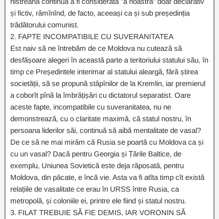
nistreană continuă a fi considerată ”a noastră” doar declarativ
și fictiv, rămînînd, de facto, aceeași ca și sub președinția
trădătorului comunist.
2. FAPTE INCOMPATIBILE CU SUVERANITATEA
Est naiv să ne întrebăm de ce Moldova nu cutează să
desfășoare alegeri în această parte a teritoriului statului său, în
timp ce Președintele interimar al statului aleargă, fără știrea
societății, să se propună stăpînilor de la Kremlin, iar premierul
a coborît pînă la îmbrățișări cu dictatorul separatist. Oare
aceste fapte, incompatibile cu suveranitatea, nu ne
demonstrează, cu o claritate maximă, că statul nostru, în
persoana liderilor săi, continuă să aibă mentalitate de vasal?
De ce să ne mai mirăm că Rusia se poartă cu Moldova ca și
cu un vasal? Dacă pentru Georgia și Țările Baltice, de
exemplu, Uniunea Sovietică este deja răposată, pentru
Moldova, din păcate, e încă vie. Asta va fi atîta timp cît există
relațiile de vasalitate ce erau în URSS între Rusia, ca
metropolă, și coloniile ei, printre ele fiind și statul nostru.
3. FILAT TREBUIE SĂ FIE DEMIS, IAR VORONIN SĂ