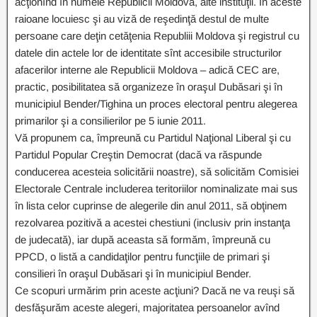
acţionînd în numele Republicii Moldova, alte instituţii. În aceste
raioane locuiesc şi au viză de reşedinţă destul de multe
persoane care deţin cetăţenia Republiii Moldova şi registrul cu
datele din actele lor de identitate sînt accesibile structurilor
afacerilor interne ale Republicii Moldova – adică CEC are,
practic, posibilitatea să organizeze în oraşul Dubăsari şi în
municipiul Bender/Tighina un proces electoral pentru alegerea
primarilor şi a consilierilor pe 5 iunie 2011.
Vă propunem ca, împreună cu Partidul Naţional Liberal şi cu
Partidul Popular Creştin Democrat (dacă va răspunde
conducerea acesteia solicitării noastre), să solicităm Comisiei
Electorale Centrale includerea teritoriilor nominalizate mai sus
în lista celor cuprinse de alegerile din anul 2011, să obţinem
rezolvarea pozitivă a acestei chestiuni (inclusiv prin instanţa
de judecată), iar după aceasta să formăm, împreună cu
PPCD, o listă a candidaţilor pentru funcţiile de primari şi
consilieri în oraşul Dubăsari şi în municipiul Bender.
Ce scopuri urmărim prin aceste acţiuni? Dacă ne va reuşi să
desfăşurăm aceste alegeri, majoritatea persoanelor avînd