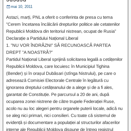
mai 10, 2011
Astazi, marți, PNL a oferit o conferinta de presa cu tema
”Cerem încetarea încălcării drepturilor politice ale cetatenilor
Republicii Moldova din teritoriul nistrean, ocupat de Rusia”
Declarație a Partidului Național Liberal
1. ”NU VOR ÎNDRĂZNI” SĂ RECUNOASCĂ PARTEA
DREPT ”A NOASTRĂ?”
Partidul Național Liberal sprijină solicitarea legală a cetățenilor
Republicii Moldova, care locuiesc în Municipiul Tighina
(Bender) și în orașul Dubăsari (stînga Nistrului), pe care o
adresează Comisiei Electorale Centrale în legătură cu
ignorarea dreptului cetățeanului de a alege și de a fi ales,
garantat de Constituție. Pe parcursul a 20 de ani, după
ocuparea zonei nistrene de către trupele Federației Ruse,
acolo nu au loc alegeri pentru organele puterii locale, adică nu
se aleg nici primari, nici consilieri. Cu toate că sistemul de
evidență și documentare a populației al structurilor afacerilor
interne ale Republicii Moldova dispune de întreg registrul