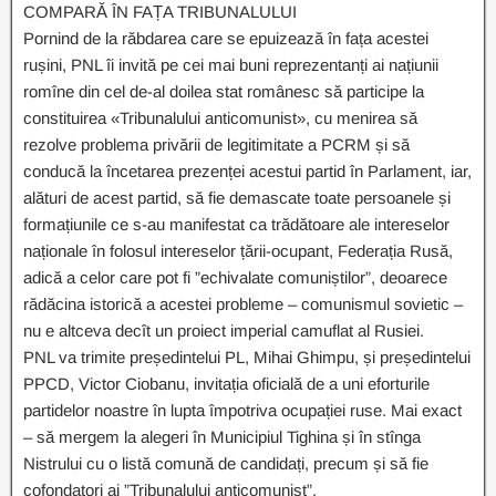
COMPARĂ ÎN FAȚA TRIBUNALULUI
Pornind de la răbdarea care se epuizează în fața acestei
rușini, PNL îi invită pe cei mai buni reprezentanți ai națiunii
romîne din cel de-al doilea stat românesc să participe la
constituirea «Tribunalului anticomunist», cu menirea să
rezolve problema privării de legitimitate a PCRM și să
conducă la încetarea prezenței acestui partid în Parlament, iar,
alături de acest partid, să fie demascate toate persoanele și
formațiunile ce s-au manifestat ca trădătoare ale intereselor
naționale în folosul intereselor țării-ocupant, Federația Rusă,
adică a celor care pot fi ”echivalate comuniștilor”, deoarece
rădăcina istorică a acestei probleme – comunismul sovietic –
nu e altceva decît un proiect imperial camuflat al Rusiei.
PNL va trimite președintelui PL, Mihai Ghimpu, și președintelui
PPCD, Victor Ciobanu, invitația oficială de a uni eforturile
partidelor noastre în lupta împotriva ocupației ruse. Mai exact
– să mergem la alegeri în Municipiul Tighina și în stînga
Nistrului cu o listă comună de candidați, precum și să fie
cofondatori ai ”Tribunalului anticomunist”.