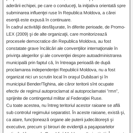
aderării echipei, pe care o conduceţi, la iniţiativa orientată spre
subminarea influenţei ruse în Republica Moldova, a cărei
esenţă este expusă în continuare.
În cadrul activităţii desfăşurate, în diferite perioade, de Promo-
LEX (2009) şi de alte organizaţii, care monitorizează
procesele democratice din Republica Moldova, au fost
constatate grave încălcări ale convenţiilor internaţionale în
privinţa alegerilor şi ale convenţiei despre autoadministrarea
municipală prin faptul că, în întreaga perioadă de după
proclamarea independenţei Republicii Moldova, nu a fost
organizat nici un scrutin local în oraşul Dubăsari şi în
municipiul Bender/Tighina, ale căror teritorii sînt ocupate
efectiv de regimul autoproclamat al autoproclamatei ”rmn”,
sprijinite de contingentul militar al Federaţiei Ruse.
Cu toate acestea, nu întreg teritoriul acestor raioane se află
sub controlul regimului separatist. În aceste raioane, există şi,
ca atare, funcţionează organe ale puterii judecătoreşti şi
executive, precum şi birouri de evidenţă a paşapoartelor