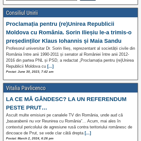
Consiliul Unirii
Proclamația pentru (re)Unirea Republicii
Moldova cu România. Sorin Ilieșiu le-a trimis-o
președinților Klaus Iohannis și Maia Sandu
Profesorul universitar Dr. Sorin Ilieș, reprezentant al societății civile din
România între anii 1990-2011 și senator al României între anii 2012-
2016 din partea PNL și PSD, a redactat „Proclamația pentru (re)Unirea
Republicii Moldova cu
[...]
Postat: June 30, 2023, 7:42 am
Vitalia Pavlicenco
LA CE MĂ GÂNDESC? LA UN REFERENDUM
PESTE PRUT…
Ascult multe emisiuni pe canalele TV din România, unde aud că
„basarabenii nu vor Reunirea cu România”… Acum, mai ales în
contextul pericolului de agresiune rusă contra teritoriului românesc de
dincoace de Prut, se vede clar câtă drepta
[...]
Postat: March 2, 2024, 6:26 pm