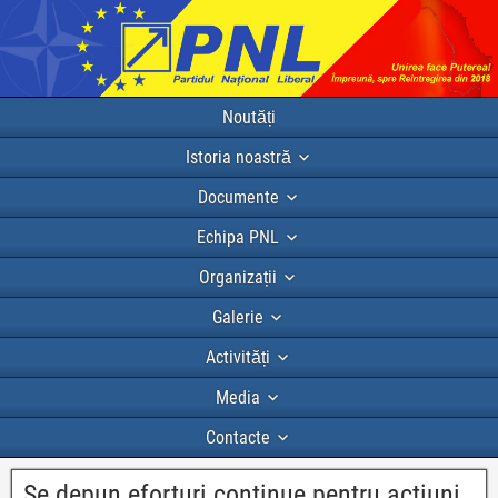
Noutăți
Istoria noastră
Documente
Echipa PNL
Organizații
Galerie
Activități
Media
Contacte
Se depun eforturi continue pentru actiuni