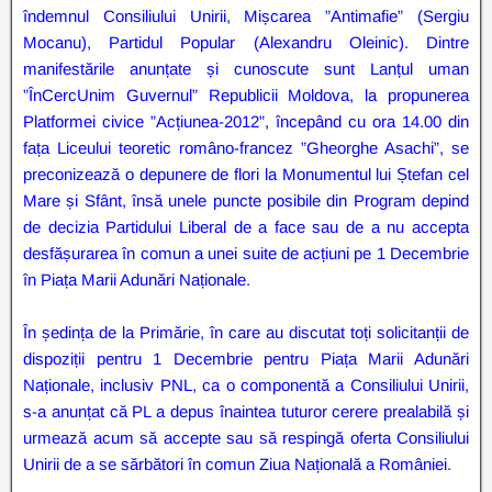
îndemnul Consiliului Unirii, Mișcarea ”Antimafie” (Sergiu
Mocanu), Partidul Popular (Alexandru Oleinic). Dintre
manifestările anunțate și cunoscute sunt Lanțul uman
”ÎnCercUnim Guvernul” Republicii Moldova, la propunerea
Platformei civice ”Acțiunea-2012”, începând cu ora 14.00 din
fața Liceului teoretic româno-francez ”Gheorghe Asachi”, se
preconizează o depunere de flori la Monumentul lui Ștefan cel
Mare și Sfânt, însă unele puncte posibile din Program depind
de decizia Partidului Liberal de a face sau de a nu accepta
desfășurarea în comun a unei suite de acțiuni pe 1 Decembrie
în Piața Marii Adunări Naționale.
În ședința de la Primărie, în care au discutat toți solicitanții de
dispoziții pentru 1 Decembrie pentru Piața Marii Adunări
Naționale, inclusiv PNL, ca o componentă a Consiliului Unirii,
s-a anunțat că PL a depus înaintea tuturor cerere prealabilă și
urmează acum să accepte sau să respingă oferta Consiliului
Unirii de a se sărbători în comun Ziua Națională a României.